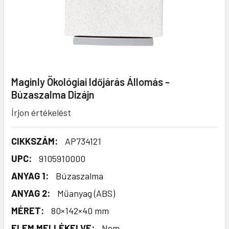
Maginly Ökológiai Időjárás Állomás -
Búzaszalma Dizájn
Írjon értékelést
CIKKSZÁM:
AP734121
UPC:
9105910000
ANYAG 1:
Búzaszalma
ANYAG 2:
Műanyag (ABS)
MÉRET:
80×142×40 mm
ELEM MELLÉKELVE:
Nem