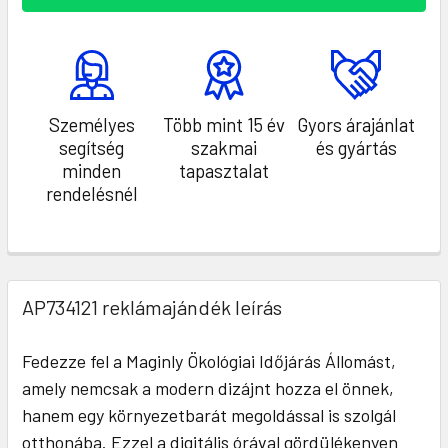
Személyes
Több mint 15 év
Gyors árajánlat
segítség
szakmai
és gyártás
minden
tapasztalat
rendelésnél
AP734121 reklámajándék leírás
Fedezze fel a Maginly Ökológiai Időjárás Állomást,
amely nemcsak a modern dizájnt hozza el önnek,
hanem egy környezetbarát megoldással is szolgál
otthonába. Ezzel a digitális órával gördülékenyen