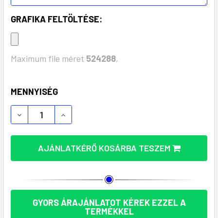
GRAFIKA FELTÖLTÉSE:
Maximum file méret
524288
,
KÉSZLET:
MENNYISÉG
MAGINLY ÖKOLÓGIAI IDŐJÁRÁS ÁLLOMÁS - BÚZAS
MAGINLY ÖKOLÓGIAI IDŐJÁRÁS ÁLLOMÁ
AJÁNLATKÉRŐ KOSÁRBA TESZEM
GYORS ÁRAJÁNLATOT KÉREK EZZEL A
TERMÉKKEL