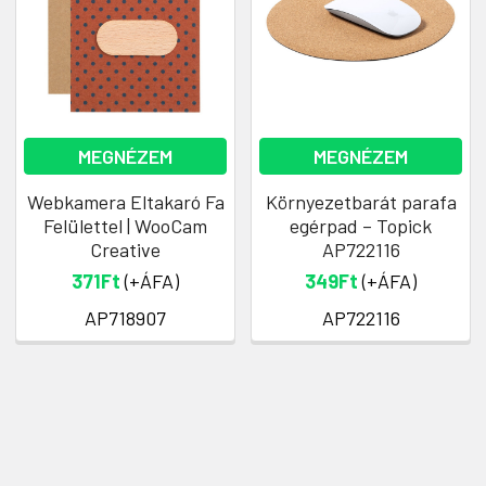
MEGNÉZEM
MEGNÉZEM
Webkamera Eltakaró Fa
Környezetbarát parafa
Felülettel | WooCam
egérpad – Topick
Creative
AP722116
371Ft
(+ÁFA)
349Ft
(+ÁFA)
AP718907
AP722116