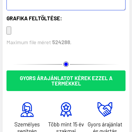
GRAFIKA FELTÖLTÉSE:
Maximum file méret
524288
,
KÉSZLET:
GYORS ÁRAJÁNLATOT KÉREK EZZEL A
TERMÉKKEL
Személyes
Több mint 15 év
Gyors árajánlat
segítség
szakmai
és gyártás