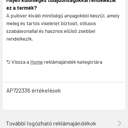
Milyen különleges tulajdonságokkal rendelkezik
ez a termék?
A pulóver kiváló minőségű anyagokból készül, amely
meleg és tartós viseletet biztosít, stílusos
szabásvonallal és hasznos elülső zsebbel
rendelkezik.
⮌ Vissza a
Home
reklámajándék kategóriára
AP722336 értékelések
További logózható reklámajándékok