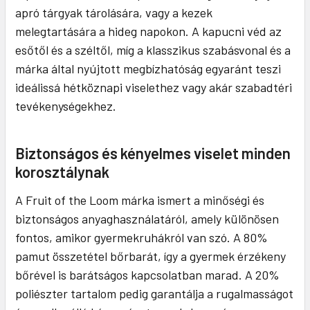
apró tárgyak tárolására, vagy a kezek
melegtartására a hideg napokon. A kapucni véd az
esőtől és a széltől, míg a klasszikus szabásvonal és a
márka által nyújtott megbízhatóság egyaránt teszi
ideálissá hétköznapi viselethez vagy akár szabadtéri
tevékenységekhez.
Biztonságos és kényelmes viselet minden
korosztálynak
A Fruit of the Loom márka ismert a minőségi és
biztonságos anyaghasználatáról, amely különösen
fontos, amikor gyermekruhákról van szó. A 80%
pamut összetétel bőrbarát, így a gyermek érzékeny
bőrével is barátságos kapcsolatban marad. A 20%
poliészter tartalom pedig garantálja a rugalmasságot