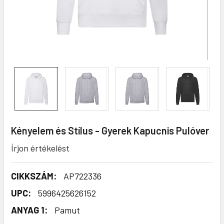
Kényelem és Stílus - Gyerek Kapucnis Pulóver
Írjon értékelést
CIKKSZÁM:
AP722336
UPC:
5996425626152
ANYAG 1:
Pamut