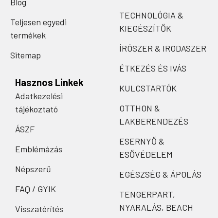
Blog
TECHNOLÓGIA &
Teljesen egyedi
KIEGÉSZÍTŐK
termékek
ÍRÓSZER & IRODASZER
Sitemap
ÉTKEZÉS ÉS IVÁS
Hasznos Linkek
KULCSTARTÓK
Adatkezelési
OTTHON &
tájékoztató
LAKBERENDEZÉS
ÁSZF
ESERNYŐ &
Emblémázás
ESŐVÉDELEM
Népszerű
EGÉSZSÉG & ÁPOLÁS
FAQ / GYIK
TENGERPART,
NYARALÁS, BEACH
Visszatérítés