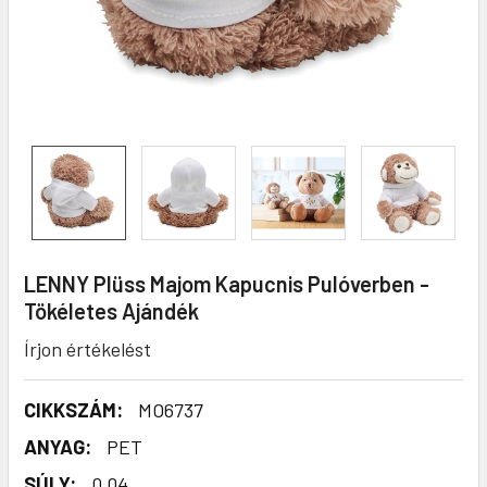
LENNY Plüss Majom Kapucnis Pulóverben -
Tökéletes Ajándék
Írjon értékelést
CIKKSZÁM:
MO6737
ANYAG:
PET
SÚLY:
0.04