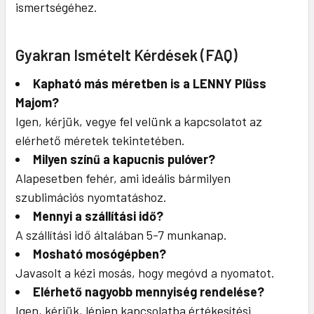
ismertségéhez.
Gyakran Ismételt Kérdések (FAQ)
Kapható más méretben is a LENNY Plüss
Majom?
Igen, kérjük, vegye fel velünk a kapcsolatot az
elérhető méretek tekintetében.
Milyen színű a kapucnis pulóver?
Alapesetben fehér, ami ideális bármilyen
szublimációs nyomtatáshoz.
Mennyi a szállítási idő?
A szállítási idő általában 5-7 munkanap.
Mosható mosógépben?
Javasolt a kézi mosás, hogy megóvd a nyomatot.
Elérhető nagyobb mennyiség rendelése?
Igen, kérjük, lépjen kapcsolatba értékesítési