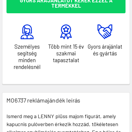
GYORS ÁRAJÁNLATOT KÉREK EZZEL A
TERMÉKKEL
Személyes
Több mint 15 év
Gyors árajánlat
segítség
szakmai
és gyártás
minden
tapasztalat
rendelésnél
MO6737 reklámajándék leírás
Ismerd meg a LENNY plüss majom figurát, amely
kapucnis pulóverben érkezik hozzád, tökéletesen