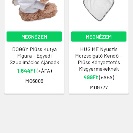
MEGNÉZEM
MEGNÉZEM
DOGGY Plüss Kutya
HUG ME Nyuszis
Figura - Egyedi
Morzsolgató Kendő –
Szublimációs Ajándék
Plüss Kényeztetés
Kisgyermekeknek
1.644Ft
(+ÁFA)
499Ft
(+ÁFA)
MO6806
MO9777