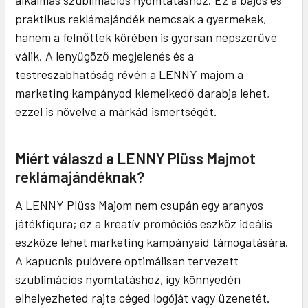
alkalmas szublimációs nyomtatáshoz. Ez a bájos és
praktikus reklámajándék nemcsak a gyermekek,
hanem a felnőttek körében is gyorsan népszerűvé
válik. A lenyűgöző megjelenés és a
testreszabhatóság révén a LENNY majom a
marketing kampányod kiemelkedő darabja lehet,
ezzel is növelve a márkád ismertségét.
Miért válaszd a LENNY Plüss Majmot
reklámajándéknak?
A LENNY Plüss Majom nem csupán egy aranyos
játékfigura; ez a kreatív promóciós eszköz ideális
eszköze lehet marketing kampányaid támogatására.
A kapucnis pulóvere optimálisan tervezett
szublimációs nyomtatáshoz, így könnyedén
elhelyezheted rajta céged logóját vagy üzenetét.