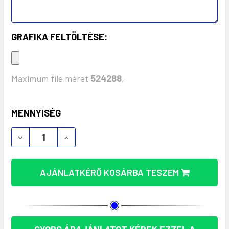
GRAFIKA FELTÖLTÉSE:
Maximum file méret
524288
,
KÉSZLET:
MENNYISÉG
LENNY PLÜSS MAJOM KAPUCNIS PULÓVERBEN - TÖ
LENNY PLÜSS MAJOM KAPUCNIS PULÓVE
AJÁNLATKÉRŐ KOSÁRBA TESZEM