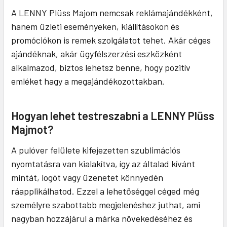
A LENNY Plüss Majom nemcsak reklámajándékként,
hanem üzleti eseményeken, kiállításokon és
promóciókon is remek szolgálatot tehet. Akár céges
ajándéknak, akár ügyfélszerzési eszközként
alkalmazod, biztos lehetsz benne, hogy pozitív
emléket hagy a megajándékozottakban.
Hogyan lehet testreszabni a LENNY Plüss
Majmot?
A pulóver felülete kifejezetten szublimációs
nyomtatásra van kialakítva, így az általad kívánt
mintát, logót vagy üzenetet könnyedén
ráapplikálhatod. Ezzel a lehetőséggel céged még
személyre szabottabb megjelenéshez juthat, ami
nagyban hozzájárul a márka növekedéséhez és