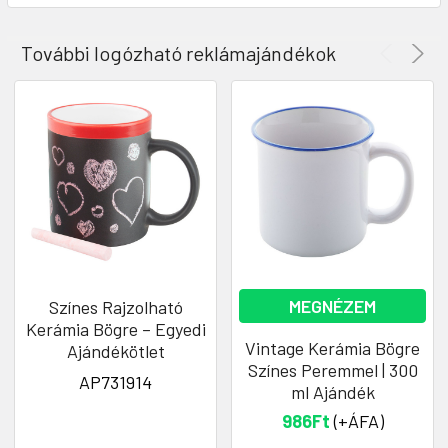
További logózható reklámajándékok
MEGNÉZEM
Színes Rajzolható
Kerámia Bögre – Egyedi
Vintage Kerámia Bögre
Ajándékötlet
Színes Peremmel | 300
AP731914
ml Ajándék
986Ft
(+ÁFA)