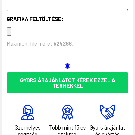
GRAFIKA FELTÖLTÉSE:
Maximum file méret
524288
,
KÉSZLET:
GYORS ÁRAJÁNLATOT KÉREK EZZEL A
TERMÉKKEL
Személyes
Több mint 15 év
Gyors árajánlat
segítség
szakmai
és gyártás