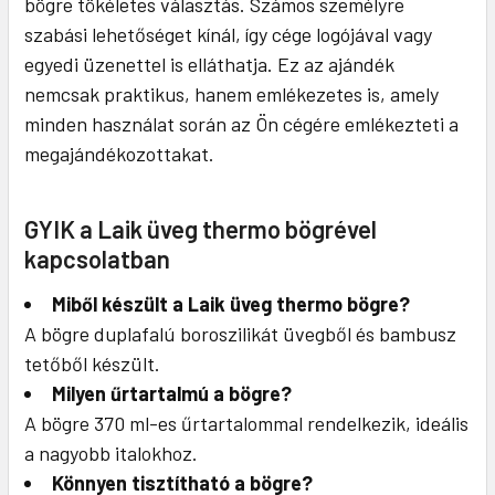
bögre tökéletes választás. Számos személyre
szabási lehetőséget kínál, így cége logójával vagy
egyedi üzenettel is elláthatja. Ez az ajándék
nemcsak praktikus, hanem emlékezetes is, amely
minden használat során az Ön cégére emlékezteti a
megajándékozottakat.
GYIK a Laik üveg thermo bögrével
kapcsolatban
Miből készült a Laik üveg thermo bögre?
A bögre duplafalú boroszilikát üvegből és bambusz
tetőből készült.
Milyen űrtartalmú a bögre?
A bögre 370 ml-es űrtartalommal rendelkezik, ideális
a nagyobb italokhoz.
Könnyen tisztítható a bögre?