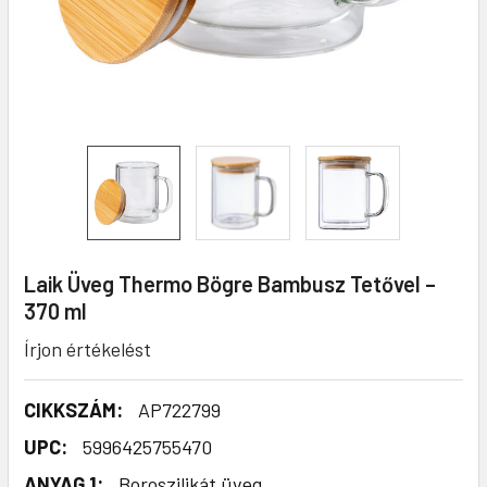
Laik Üveg Thermo Bögre Bambusz Tetővel –
370 ml
Írjon értékelést
CIKKSZÁM:
AP722799
UPC:
5996425755470
ANYAG 1:
Boroszilikát üveg