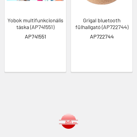
Yobok multifunkcionális
Grigal bluetooth
táska (AP741551)
fülhallgató (AP722744)
AP741551
AP722744