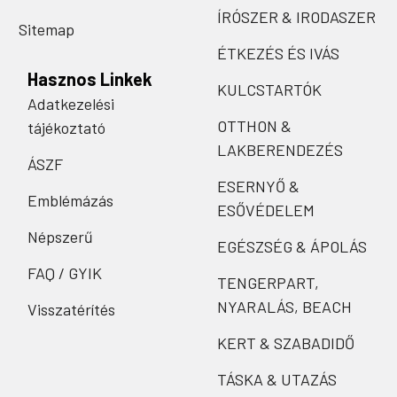
ÍRÓSZER & IRODASZER
Sitemap
ÉTKEZÉS ÉS IVÁS
Hasznos Linkek
KULCSTARTÓK
Adatkezelési
OTTHON &
tájékoztató
LAKBERENDEZÉS
ÁSZF
ESERNYŐ &
Emblémázás
ESŐVÉDELEM
Népszerű
EGÉSZSÉG & ÁPOLÁS
FAQ / GYIK
TENGERPART,
NYARALÁS, BEACH
Visszatérítés
KERT & SZABADIDŐ
TÁSKA & UTAZÁS