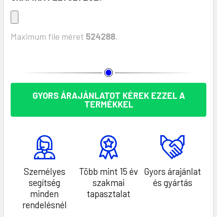
Maximum file méret
524288
,
KÉSZLET:
GYORS ÁRAJÁNLATOT KÉREK EZZEL A
TERMÉKKEL
Személyes
Több mint 15 év
Gyors árajánlat
segítség
szakmai
és gyártás
minden
tapasztalat
rendelésnél