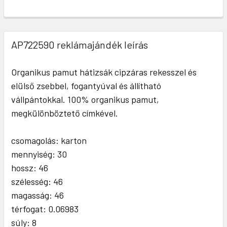
AP722590 reklámajándék leírás
Organikus pamut hátizsák cipzáras rekesszel és
elülső zsebbel, fogantyúval és állítható
vállpántokkal. 100% organikus pamut,
megkülönböztető címkével.
csomagolás: karton
mennyiség: 30
hossz: 46
szélesség: 46
magasság: 46
térfogat: 0.06983
súly: 8