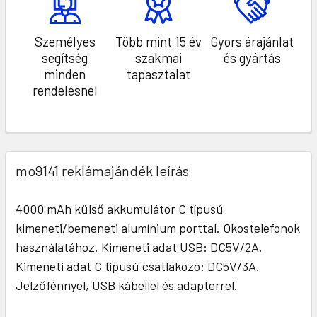
Személyes
Több mint 15 év
Gyors árajánlat
segítség
szakmai
és gyártás
minden
tapasztalat
rendelésnél
mo9141 reklámajándék leírás
4000 mAh külső akkumulátor C típusú
kimeneti/bemeneti alumínium porttal. Okostelefonok
használatához. Kimeneti adat USB: DC5V/2A.
Kimeneti adat C típusú csatlakozó: DC5V/3A.
Jelzőfénnyel, USB kábellel és adapterrel.