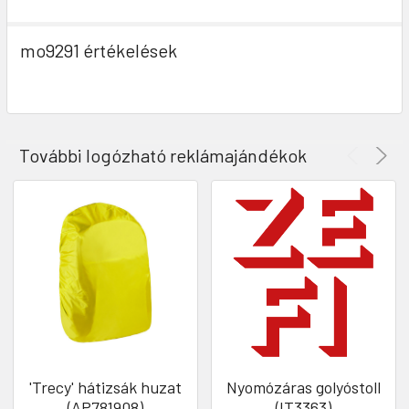
mo9291 értékelések
További logózható reklámajándékok
'Trecy' hátizsák huzat
Nyomózáras golyóstoll
(AP781908)
(IT3363)