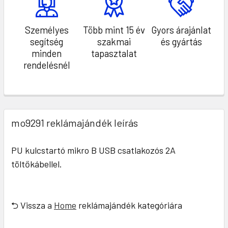
Személyes
Több mint 15 év
Gyors árajánlat
segítség
szakmai
és gyártás
minden
tapasztalat
rendelésnél
mo9291 reklámajándék leírás
PU kulcstartó mikro B USB csatlakozós 2A
töltőkábellel.
⮌ Vissza a
Home
reklámajándék kategóriára