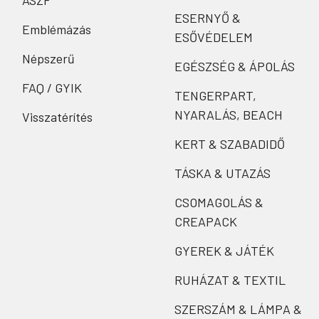
ÁSZF
ESERNYŐ &
Emblémázás
ESŐVÉDELEM
Népszerű
EGÉSZSÉG & ÁPOLÁS
FAQ / GYIK
TENGERPART,
NYARALÁS, BEACH
Visszatérítés
KERT & SZABADIDŐ
TÁSKA & UTAZÁS
CSOMAGOLÁS &
CREAPACK
GYEREK & JÁTÉK
RUHÁZAT & TEXTIL
SZERSZÁM & LÁMPA &