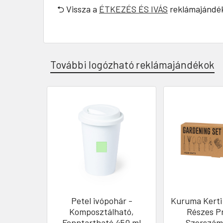
⮌ Vissza a
ÉTKEZÉS ÉS IVÁS
reklámajándék
További logózható reklámajándékok
Petel ivópohár -
Kuruma Kerti 
Komposztálható,
Részes Pr
Fenntartható 450 ml
Szerszám