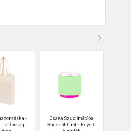
ászontáska -
Osaka Szublimációs
Állíth
s Tartósság
Bögre 350 ml - Egyedi
Tartó
gyben
Ajándék