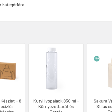
 kategóriára
Készlet – 8
Kutyl Ivópalack 830 ml -
Sakura V
ecíziós
Környezetbarát és
Stílus é
készlet
Tartós
E