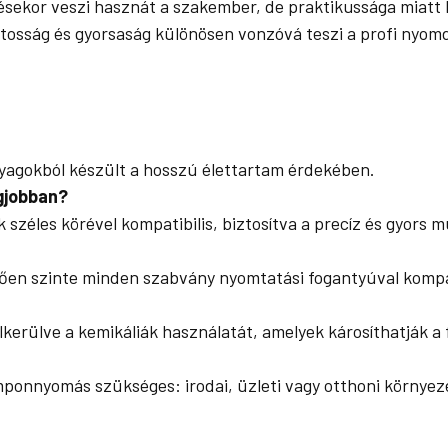
sekor veszi hasznát a szakember, de praktikussága miatt b
ntosság és gyorsaság különösen vonzóvá teszi a profi nyo
yagokból készült a hosszú élettartam érdekében.
egjobban?
széles körével kompatibilis, biztosítva a precíz és gyors 
tően szinte minden szabvány nyomtatási fogantyúval kompat
lkerülve a kemikáliák használatát, amelyek károsíthatják a 
ponnyomás szükséges: irodai, üzleti vagy otthoni környeze