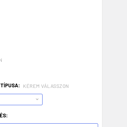
N
 TÍPUSA:
KÉREM VÁLASSZON
ÉS: