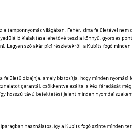
öz a tamponnyomás világában. Fehér, sima felületével nem 
yedülálló kialakítása lehetővé teszi a könnyű, gyors és p
ni. Legyen szó akár pici részletekről, a Kubits fogó minden 
ma felületű dizájnja, amely biztosítja, hogy minden nyomás
ználatot garantál, csökkentve ezáltal a kéz fáradását mé
, így hosszú távú befektetést jelent minden nyomdai szake
iparágban használatos, így a Kubits fogó szinte minden te