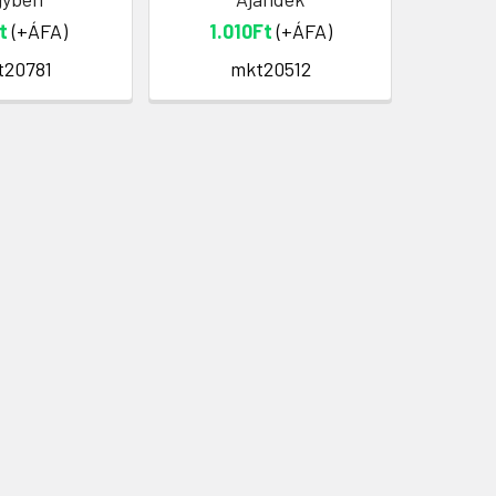
83
t
(+ÁFA)
1.010Ft
(+ÁFA)
t20781
mkt20512