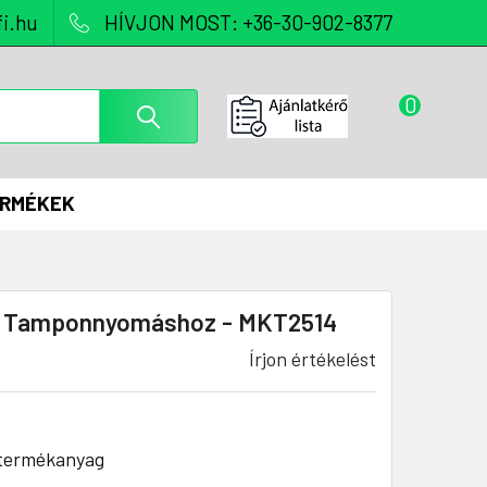
i.hu
HÍVJON MOST: +36-30-902-8377
0
ERMÉKEK
gó Tamponnyomáshoz - MKT2514
Írjon értékelést
 termékanyag