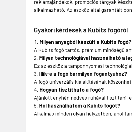
reklámajándékok, promóciós tárgyak készíté
alkalmazható. Az eszköz által garantált po
Gyakori kérdések a Kubits fogóról
Milyen anyagból készült a Kubits fogó?
A Kubits fogó tartós, prémium minőségű an
Milyen technológiával használható a l
Ez az eszköz a tamponnyomási technológiák 
Illik-e a fogó bármilyen fogantyúhoz?
A fogó univerzális kialakításának köszönhe
Hogyan tisztítható a fogó?
Ajánlott enyhén nedves ruhával tisztítani, e
Hol használhatom a Kubits fogót?
Alkalmas minden olyan helyzetben, ahol tam