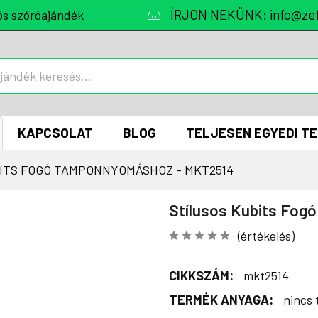
ÍRJON NEKÜNK: info@zef
ós szóróajándék
KAPCSOLAT
BLOG
TELJESEN EGYEDI T
ITS FOGÓ TAMPONNYOMÁSHOZ - MKT2514
Stílusos Kubits Fo
(értékelés)
CIKKSZÁM:
mkt2514
TERMÉK ANYAGA:
nincs