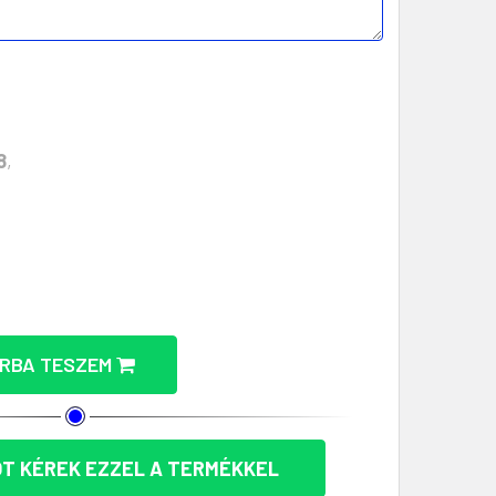
8
,
 TAMPONNYOMÁSHOZ - MKT2514 MENNYISÉGÉNEK CSÖKK
BITS FOGÓ TAMPONNYOMÁSHOZ - MKT2514 MENNYISÉGÉ
RBA TESZEM
T KÉREK EZZEL A TERMÉKKEL