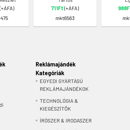
(+ÁFA)
711Ft
(+ÁFA)
988F
475
mkt6563
mk
ék
Reklámajándék
Kategóriák
EGYEDI GYÁRTÁSÚ
REKLÁMAJÁNDÉKOK
TECHNOLÓGIA &
di
KIEGÉSZÍTŐK
ÍRÓSZER & IRODASZER