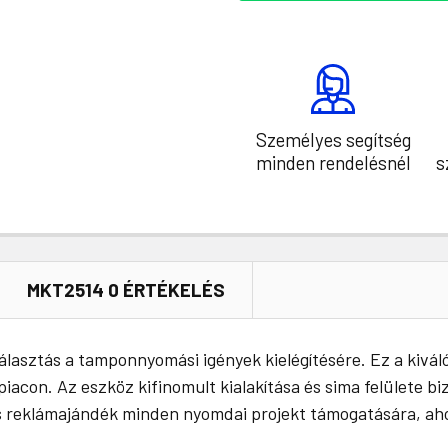
Személyes segítség
minden rendelésnél
s
MKT2514 0 ÉRTÉKELÉS
választás a tamponnyomási igények kielégítésére. Ez a kivá
iacon. Az eszköz kifinomult kialakítása és sima felülete bi
lis reklámajándék minden nyomdai projekt támogatására, ah