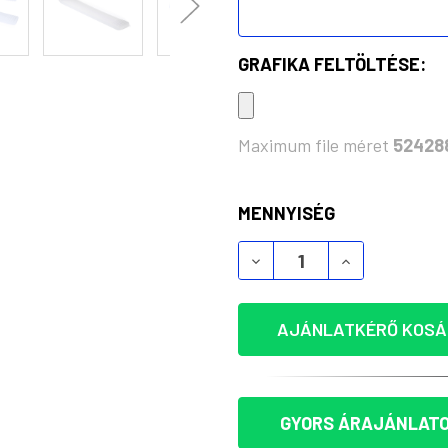
GRAFIKA FELTÖLTÉSE:
Maximum file méret
52428
KÉSZLET:
MENNYISÉG
STÍLUSOS KUBITS FOGÓ
STÍLUSOS KU
AJÁNLATKÉRŐ KOSÁ
GYORS ÁRAJÁNLATO