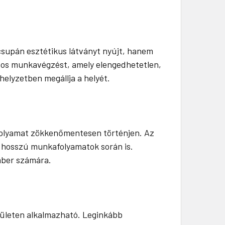
csupán esztétikus látványt nyújt, hanem
ontos munkavégzést, amely elengedhetetlen,
helyzetben megállja a helyét.
i folyamat zökkenőmentesen történjen. Az
g hosszú munkafolyamatok során is.
mber számára.
rületen alkalmazható. Leginkább