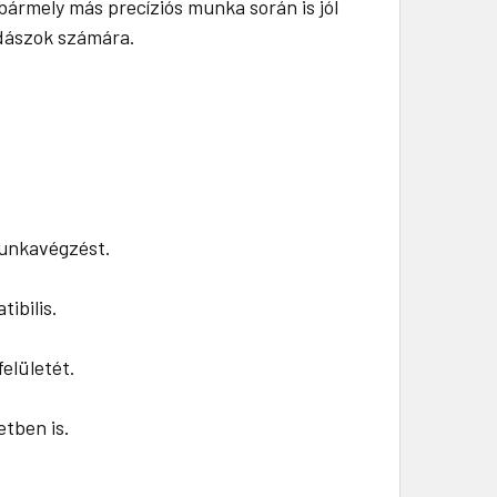
ármely más precíziós munka során is jól
mdászok számára.
munkavégzést.
ibilis.
felületét.
tben is.