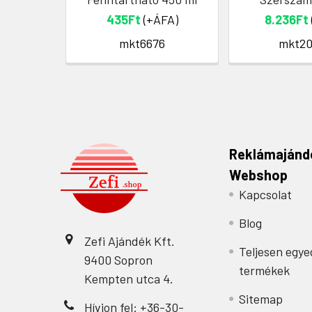
435Ft
(+ÁFA)
8.236Ft
mkt6676
mkt20
Reklámajánd
Webshop
Kapcsolat
Blog
Zefi Ajándék Kft.
Teljesen egye
9400 Sopron
termékek
Kempten utca 4.
Sitemap
Hívjon fel: +36-30-