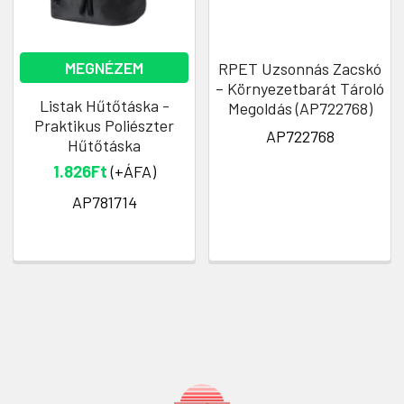
MEGNÉZEM
RPET Uzsonnás Zacskó
– Környezetbarát Tároló
Listak Hűtőtáska -
Megoldás (AP722768)
Praktikus Poliészter
AP722768
Hűtőtáska
1.826Ft
(+ÁFA)
AP781714