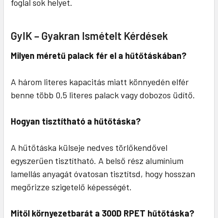
foglal sok helyet.
GyIK – Gyakran Ismételt Kérdések
Milyen méretű palack fér el a hűtőtáskában?
A három literes kapacitás miatt könnyedén elfér
benne több 0,5 literes palack vagy dobozos üdítő.
Hogyan tisztítható a hűtőtáska?
A hűtőtáska külseje nedves törlőkendővel
egyszerűen tisztítható. A belső rész alumínium
lamellás anyagát óvatosan tisztítsd, hogy hosszan
megőrizze szigetelő képességét.
Mitől környezetbarát a 300D RPET hűtőtáska?