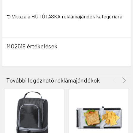
⮌ Vissza a
HŰTŐTÁSKA
reklámajándék kategóriára
MO2518 értékelések
További logózható reklámajándékok