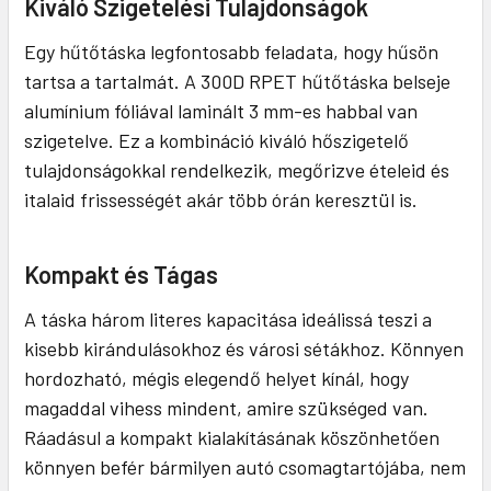
Kiváló Szigetelési Tulajdonságok
Egy hűtőtáska legfontosabb feladata, hogy hűsön
tartsa a tartalmát. A 300D RPET hűtőtáska belseje
alumínium fóliával laminált 3 mm-es habbal van
szigetelve. Ez a kombináció kiváló hőszigetelő
tulajdonságokkal rendelkezik, megőrizve ételeid és
italaid frissességét akár több órán keresztül is.
Kompakt és Tágas
A táska három literes kapacitása ideálissá teszi a
kisebb kirándulásokhoz és városi sétákhoz. Könnyen
hordozható, mégis elegendő helyet kínál, hogy
magaddal vihess mindent, amire szükséged van.
Ráadásul a kompakt kialakításának köszönhetően
könnyen befér bármilyen autó csomagtartójába, nem