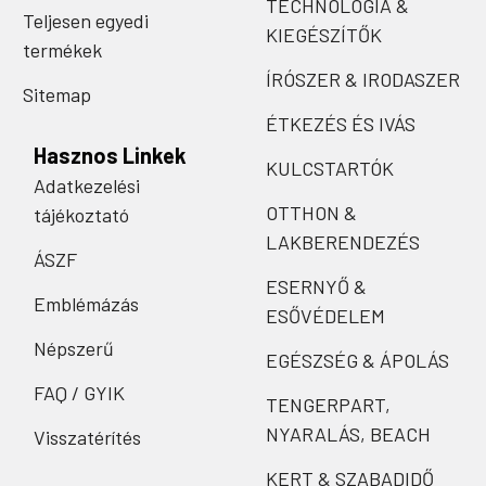
TECHNOLÓGIA &
Teljesen egyedi
KIEGÉSZÍTŐK
termékek
ÍRÓSZER & IRODASZER
Sitemap
ÉTKEZÉS ÉS IVÁS
Hasznos Linkek
KULCSTARTÓK
Adatkezelési
OTTHON &
tájékoztató
LAKBERENDEZÉS
ÁSZF
ESERNYŐ &
Emblémázás
ESŐVÉDELEM
Népszerű
EGÉSZSÉG & ÁPOLÁS
FAQ / GYIK
TENGERPART,
NYARALÁS, BEACH
Visszatérítés
KERT & SZABADIDŐ