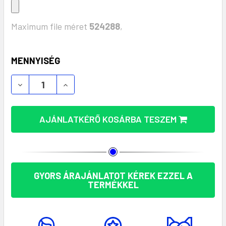
Maximum file méret
524288
,
KÉSZLET:
MENNYISÉG
KÖRNYEZETBARÁT 300D RPET HŰTŐTÁSKA – 3 LIT
KÖRNYEZETBARÁT 300D RPET HŰTŐTÁSK
AJÁNLATKÉRŐ KOSÁRBA TESZEM
GYORS ÁRAJÁNLATOT KÉREK EZZEL A
TERMÉKKEL