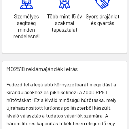
Személyes
Több mint 15 év
Gyors árajánlat
segítség
szakmai
és gyártás
minden
tapasztalat
rendelésnél
MO2518 reklámajándék leírás
Fedezd fel a legújabb környezetbarát megoldást a
kirándulásokhoz és piknikekhez: a 300D RPET
hűtőtáskát! Ez a kiváló minőségű hűtőtáska, mely
újrahasznosított kationos poliészterből készült,
kiváló választás a tudatos vásárlók számára. A
három literes kapacitás tökéletesen elegendő egy