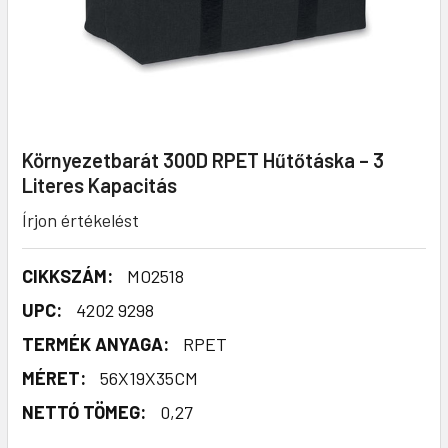
Környezetbarát 300D RPET Hűtőtáska – 3
Literes Kapacitás
Írjon értékelést
CIKKSZÁM:
MO2518
UPC:
4202 9298
TERMÉK ANYAGA:
RPET
MÉRET:
56X19X35CM
NETTÓ TÖMEG:
0,27