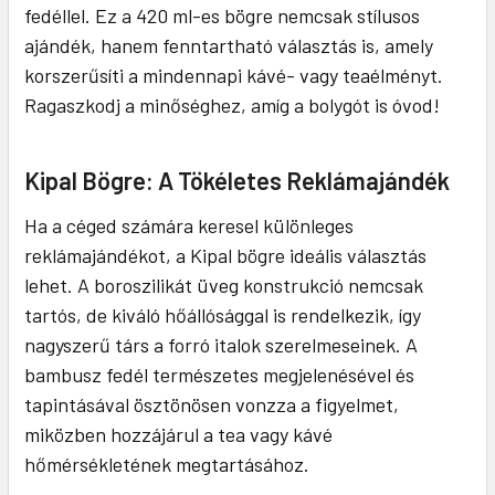
fedéllel. Ez a 420 ml-es bögre nemcsak stílusos
ajándék, hanem fenntartható választás is, amely
korszerűsíti a mindennapi kávé- vagy teaélményt.
Ragaszkodj a minőséghez, amíg a bolygót is óvod!
Kipal Bögre: A Tökéletes Reklámajándék
Ha a céged számára keresel különleges
reklámajándékot, a Kipal bögre ideális választás
lehet. A boroszilikát üveg konstrukció nemcsak
tartós, de kiváló hőállósággal is rendelkezik, így
nagyszerű társ a forró italok szerelmeseinek. A
bambusz fedél természetes megjelenésével és
tapintásával ösztönösen vonzza a figyelmet,
miközben hozzájárul a tea vagy kávé
hőmérsékletének megtartásához.