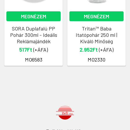
MEGNÉZEM
MEGNÉZEM
SORA Duplafalú PP
Tritan™ Baba
Pohár 300ml - Ideális
Itatópohár 250 ml |
Reklámajándék
Kiváló Minőség
517Ft
(+ÁFA)
2.952Ft
(+ÁFA)
MO6583
MO2330