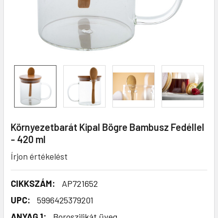
Környezetbarát Kipal Bögre Bambusz Fedéllel
- 420 ml
Írjon értékelést
CIKKSZÁM:
AP721652
UPC:
5996425379201
ANYAG 1:
Boroszilikát üveg