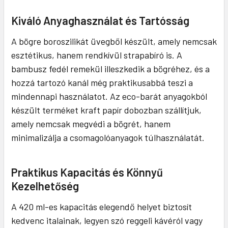
Kiváló Anyaghasználat és Tartósság
A bögre boroszilikát üvegből készült, amely nemcsak
esztétikus, hanem rendkívül strapabíró is. A
bambusz fedél remekül illeszkedik a bögréhez, és a
hozzá tartozó kanál még praktikusabbá teszi a
mindennapi használatot. Az eco-barát anyagokból
készült terméket kraft papír dobozban szállítjuk,
amely nemcsak megvédi a bögrét, hanem
minimalizálja a csomagolóanyagok túlhasználatát.
Praktikus Kapacitás és Könnyű
Kezelhetőség
A 420 ml-es kapacitás elegendő helyet biztosít
kedvenc italainak, legyen szó reggeli kávéról vagy