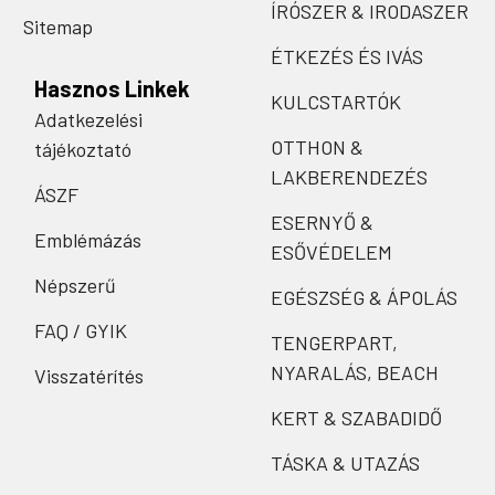
ÍRÓSZER & IRODASZER
Sitemap
ÉTKEZÉS ÉS IVÁS
Hasznos Linkek
KULCSTARTÓK
Adatkezelési
OTTHON &
tájékoztató
LAKBERENDEZÉS
ÁSZF
ESERNYŐ &
Emblémázás
ESŐVÉDELEM
Népszerű
EGÉSZSÉG & ÁPOLÁS
FAQ / GYIK
TENGERPART,
NYARALÁS, BEACH
Visszatérítés
KERT & SZABADIDŐ
TÁSKA & UTAZÁS