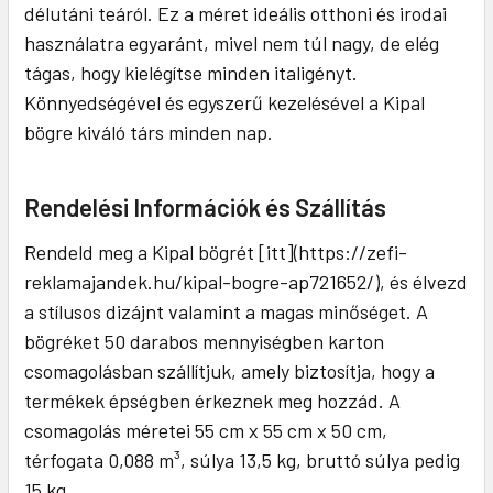
délutáni teáról. Ez a méret ideális otthoni és irodai
használatra egyaránt, mivel nem túl nagy, de elég
tágas, hogy kielégítse minden italigényt.
Könnyedségével és egyszerű kezelésével a Kipal
bögre kiváló társ minden nap.
Rendelési Információk és Szállítás
Rendeld meg a Kipal bögrét [itt](https://zefi-
reklamajandek.hu/kipal-bogre-ap721652/), és élvezd
a stílusos dizájnt valamint a magas minőséget. A
bögréket 50 darabos mennyiségben karton
csomagolásban szállítjuk, amely biztosítja, hogy a
termékek épségben érkeznek meg hozzád. A
csomagolás méretei 55 cm x 55 cm x 50 cm,
térfogata 0,088 m³, súlya 13,5 kg, bruttó súlya pedig
15 kg.