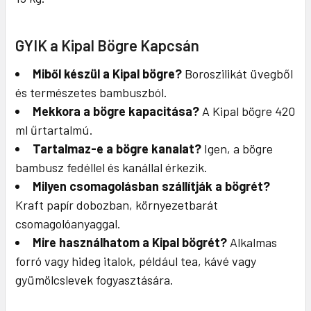
GYIK a Kipal Bögre Kapcsán
Miből készül a Kipal bögre?
Boroszilikát üvegből
és természetes bambuszból.
Mekkora a bögre kapacitása?
A Kipal bögre 420
ml űrtartalmú.
Tartalmaz-e a bögre kanalat?
Igen, a bögre
bambusz fedéllel és kanállal érkezik.
Milyen csomagolásban szállítják a bögrét?
Kraft papír dobozban, környezetbarát
csomagolóanyaggal.
Mire használhatom a Kipal bögrét?
Alkalmas
forró vagy hideg italok, például tea, kávé vagy
gyümölcslevek fogyasztására.