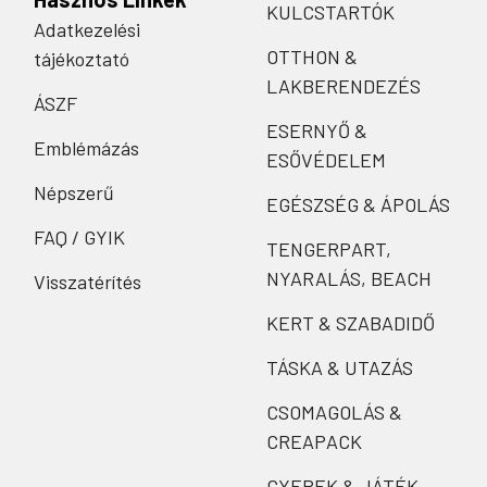
KULCSTARTÓK
Adatkezelési
OTTHON &
tájékoztató
LAKBERENDEZÉS
ÁSZF
ESERNYŐ &
Emblémázás
ESŐVÉDELEM
Népszerű
EGÉSZSÉG & ÁPOLÁS
FAQ / GYIK
TENGERPART,
NYARALÁS, BEACH
Visszatérítés
KERT & SZABADIDŐ
TÁSKA & UTAZÁS
CSOMAGOLÁS &
CREAPACK
GYEREK & JÁTÉK