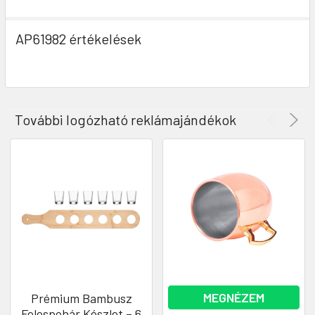
AP61982 értékelések
További logózható reklámajándékok
MEGNÉZEM
Prémium Bambusz
Felespohár Készlet – 6