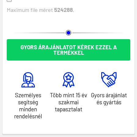
Maximum file méret
524288
,
KÉSZLET:
GYORS ÁRAJÁNLATOT KÉREK EZZEL A
TERMÉKKEL
Személyes
Több mint 15 év
Gyors árajánlat
segítség
szakmai
és gyártás
minden
tapasztalat
rendelésnél