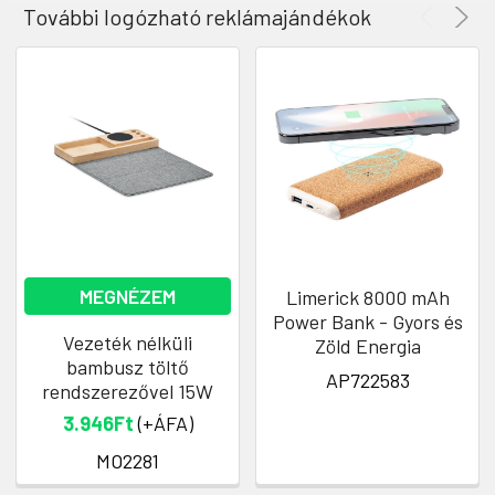
További logózható reklámajándékok
MEGNÉZEM
Limerick 8000 mAh
Power Bank - Gyors és
Vezeték nélküli
Zöld Energia
bambusz töltő
AP722583
rendszerezővel 15W
3.946Ft
(+ÁFA)
MO2281