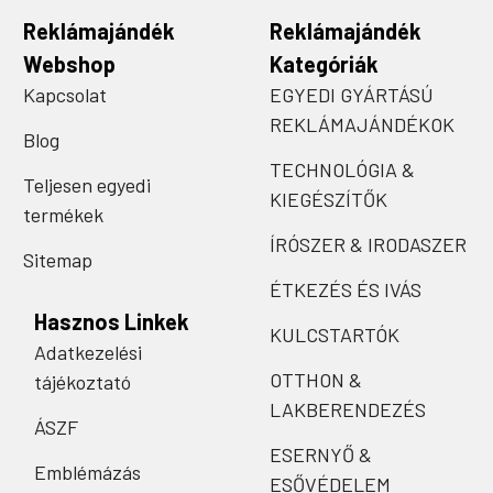
Reklámajándék
Reklámajándék
Webshop
Kategóriák
Kapcsolat
EGYEDI GYÁRTÁSÚ
REKLÁMAJÁNDÉKOK
Blog
TECHNOLÓGIA &
Teljesen egyedi
KIEGÉSZÍTŐK
termékek
ÍRÓSZER & IRODASZER
Sitemap
ÉTKEZÉS ÉS IVÁS
Hasznos Linkek
KULCSTARTÓK
Adatkezelési
OTTHON &
tájékoztató
LAKBERENDEZÉS
ÁSZF
ESERNYŐ &
Emblémázás
ESŐVÉDELEM