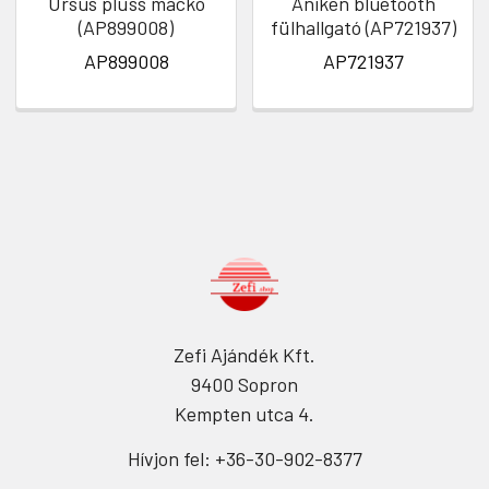
Ursus plüss mackó
Aniken bluetooth
(AP899008)
fülhallgató (AP721937)
AP899008
AP721937
Zefi Ajándék Kft.
9400 Sopron
Kempten utca 4.
Hívjon fel: +36-30-902-8377