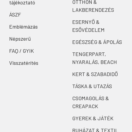
OTTHON &
tájékoztató
LAKBERENDEZÉS
ÁSZF
ESERNYŐ &
Emblémázás
ESŐVÉDELEM
Népszerű
EGÉSZSÉG & ÁPOLÁS
FAQ / GYIK
TENGERPART,
NYARALÁS, BEACH
Visszatérítés
KERT & SZABADIDŐ
TÁSKA & UTAZÁS
CSOMAGOLÁS &
CREAPACK
GYEREK & JÁTÉK
RUHÁZAT & TEXTIL