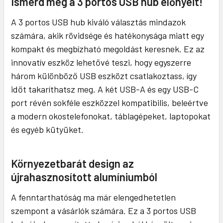
Ismerd meg a 3 portos USB hub előnyeit!
A 3 portos USB hub kiváló választás mindazok
számára, akik rövidsége és hatékonysága miatt egy
kompakt és megbízható megoldást keresnek. Ez az
innovatív eszköz lehetővé teszi, hogy egyszerre
három különböző USB eszközt csatlakoztass, így
időt takaríthatsz meg. A két USB-A és egy USB-C
port révén sokféle eszközzel kompatibilis, beleértve
a modern okostelefonokat, táblagépeket, laptopokat
és egyéb kütyüket.
Környezetbarát design az
újrahasznosított alumíniumból
A fenntarthatóság ma már elengedhetetlen
szempont a vásárlók számára. Ez a 3 portos USB