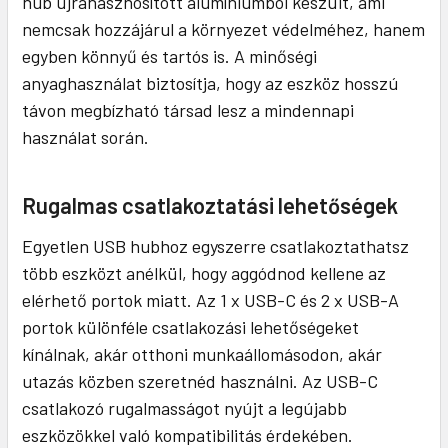
hub újrahasznosított alumíniumból készült, ami
nemcsak hozzájárul a környezet védelméhez, hanem
egyben könnyű és tartós is. A minőségi
anyaghasználat biztosítja, hogy az eszköz hosszú
távon megbízható társad lesz a mindennapi
használat során.
Rugalmas csatlakoztatási lehetőségek
Egyetlen USB hubhoz egyszerre csatlakoztathatsz
több eszközt anélkül, hogy aggódnod kellene az
elérhető portok miatt. Az 1 x USB-C és 2 x USB-A
portok különféle csatlakozási lehetőségeket
kínálnak, akár otthoni munkaállomásodon, akár
utazás közben szeretnéd használni. Az USB-C
csatlakozó rugalmasságot nyújt a legújabb
eszközökkel való kompatibilitás érdekében.