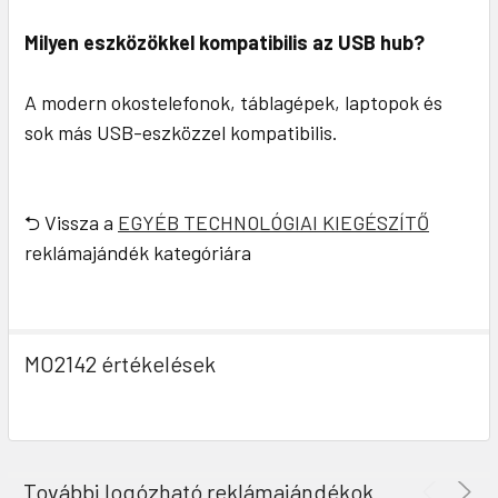
Milyen eszközökkel kompatibilis az USB hub?
A modern okostelefonok, táblagépek, laptopok és
sok más USB-eszközzel kompatibilis.
⮌ Vissza a
EGYÉB TECHNOLÓGIAI KIEGÉSZÍTŐ
reklámajándék kategóriára
MO2142 értékelések
További logózható reklámajándékok