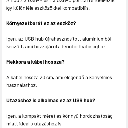
A hub 2 x USB-A és 1 x USB-C porttal rendelkezik,
így különféle eszközökkel kompatibilis.
Környezetbarát ez az eszköz?
Igen, az USB hub újrahasznosított alumíniumból
készült, ami hozzájárul a fenntarthatósághoz.
Mekkora a kábel hossza?
A kábel hossza 20 cm, ami elegendő a kényelmes
használathoz.
Utazáshoz is alkalmas ez az USB hub?
Igen, a kompakt méret és könnyű hordozhatóság
miatt ideális utazáshoz is.