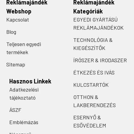
Reklámajándék
Reklámajándék
Webshop
Kategóriák
Kapcsolat
EGYEDI GYÁRTÁSÚ
REKLÁMAJÁNDÉKOK
Blog
TECHNOLÓGIA &
Teljesen egyedi
KIEGÉSZÍTŐK
termékek
ÍRÓSZER & IRODASZER
Sitemap
ÉTKEZÉS ÉS IVÁS
Hasznos Linkek
KULCSTARTÓK
Adatkezelési
OTTHON &
tájékoztató
LAKBERENDEZÉS
ÁSZF
ESERNYŐ &
Emblémázás
ESŐVÉDELEM