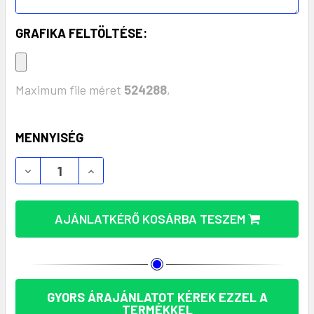
GRAFIKA FELTÖLTÉSE:
Maximum file méret
524288
,
KÉSZLET:
MENNYISÉG
STÍLUSOS ÉS SOKSZÍNŰ SÍP ZSINÓRRAL (MKT6971)
STÍLUSOS ÉS SOKSZÍNŰ SÍP ZSINÓRRAL
AJÁNLATKÉRŐ KOSÁRBA TESZEM
GYORS ÁRAJÁNLATOT KÉREK EZZEL A
TERMÉKKEL