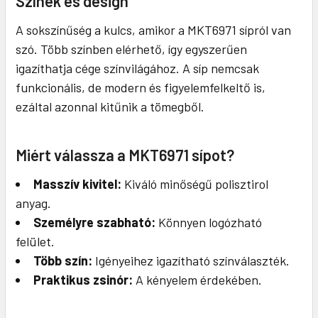
Színek és design
A sokszínűség a kulcs, amikor a MKT6971 sípról van
szó. Több színben elérhető, így egyszerűen
igazíthatja cége színvilágához. A síp nemcsak
funkcionális, de modern és figyelemfelkeltő is,
ezáltal azonnal kitűnik a tömegből.
Miért válassza a MKT6971 sípot?
Masszív kivitel:
Kiváló minőségű polisztirol
anyag.
Személyre szabható:
Könnyen logózható
felület.
Több szín:
Igényeihez igazítható színválaszték.
Praktikus zsinór:
A kényelem érdekében.