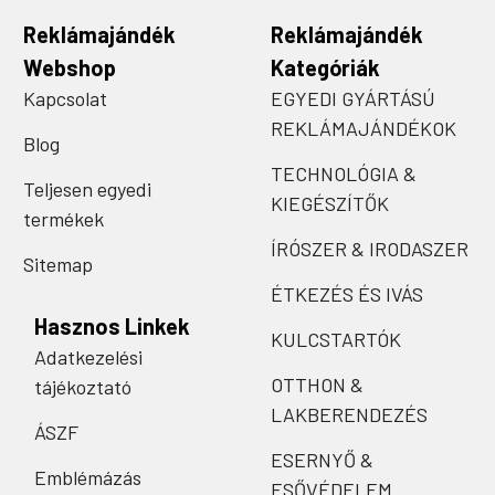
Reklámajándék
Reklámajándék
Webshop
Kategóriák
Kapcsolat
EGYEDI GYÁRTÁSÚ
REKLÁMAJÁNDÉKOK
Blog
TECHNOLÓGIA &
Teljesen egyedi
KIEGÉSZÍTŐK
termékek
ÍRÓSZER & IRODASZER
Sitemap
ÉTKEZÉS ÉS IVÁS
Hasznos Linkek
KULCSTARTÓK
Adatkezelési
OTTHON &
tájékoztató
LAKBERENDEZÉS
ÁSZF
ESERNYŐ &
Emblémázás
ESŐVÉDELEM