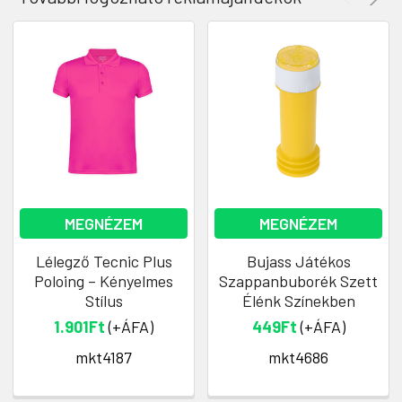
MEGNÉZEM
MEGNÉZEM
Lélegző Tecnic Plus
Bujass Játékos
Poloing – Kényelmes
Szappanbuborék Szett
Stílus
Élénk Színekben
1.901Ft
(+ÁFA)
449Ft
(+ÁFA)
mkt4187
mkt4686