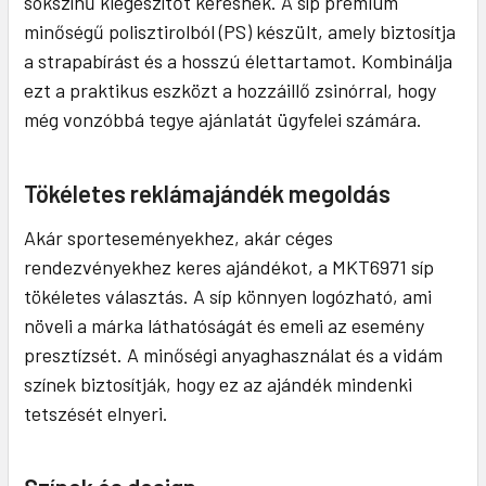
sokszínű kiegészítőt keresnek. A síp prémium
minőségű polisztirolból (PS) készült, amely biztosítja
a strapabírást és a hosszú élettartamot. Kombinálja
ezt a praktikus eszközt a hozzáillő zsinórral, hogy
még vonzóbbá tegye ajánlatát ügyfelei számára.
Tökéletes reklámajándék megoldás
Akár sporteseményekhez, akár céges
rendezvényekhez keres ajándékot, a MKT6971 síp
tökéletes választás. A síp könnyen logózható, ami
növeli a márka láthatóságát és emeli az esemény
presztízsét. A minőségi anyaghasználat és a vidám
színek biztosítják, hogy ez az ajándék mindenki
tetszését elnyeri.