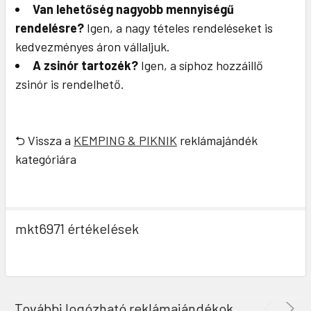
Van lehetőség nagyobb mennyiségű
rendelésre?
Igen, a nagy tételes rendeléseket is
kedvezményes áron vállaljuk.
A zsinór tartozék?
Igen, a síphoz hozzáillő
zsinór is rendelhető.
⮌ Vissza a
KEMPING & PIKNIK
reklámajándék
kategóriára
mkt6971 értékelések
További logózható reklámajándékok