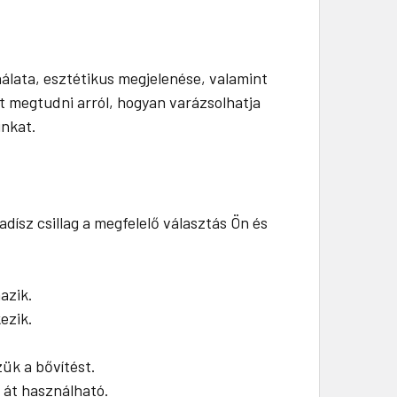
álata, esztétikus megjelenése, valamint
t megtudni arról, hogyan varázsolhatja
inkat.
ísz csillag a megfelelő választás Ön és
azik.
ezik.
zük a bővítést.
 át használható.