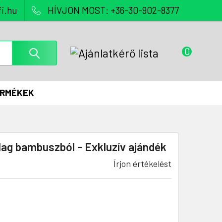
i.hu
HÍVJON MOST: +36-30-902-8377
0
ERMÉKEK
lag bambuszból - Exkluzív ajándék
Írjon értékelést