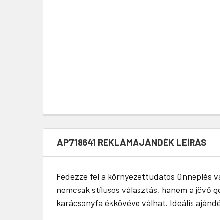
AP718641 REKLÁMAJÁNDÉK LEÍRÁS
Fedezze fel a környezettudatos ünneplés va
nemcsak stílusos választás, hanem a jövő gen
karácsonyfa ékkövévé válhat. Ideális ajánd