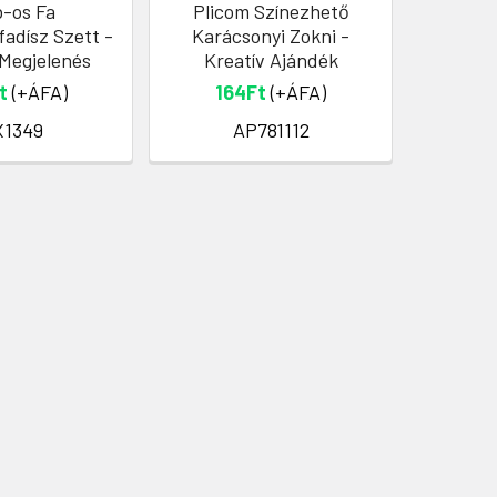
b-os Fa
Plicom Színezhető
Centaur
adísz Szett -
Karácsonyi Zokni -
– Elega
Megjelenés
Kreatív Ajándék
t
(+ÁFA)
164Ft
(+ÁFA)
X1349
AP781112