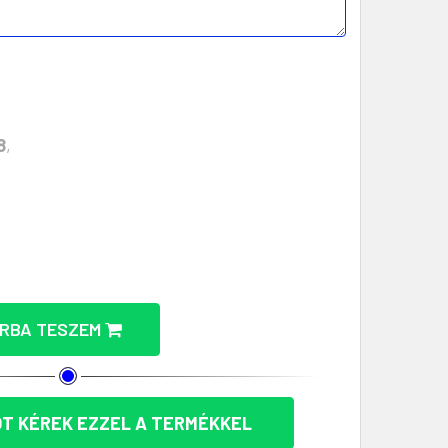
8
,
LAG BAMBUSZBÓL - EXKLUZÍV AJÁNDÉK MENNYISÉGÉN
DÍSZ CSILLAG BAMBUSZBÓL - EXKLUZÍV AJÁNDÉK ME
RBA TESZEM
T KÉREK EZZEL A TERMÉKKEL