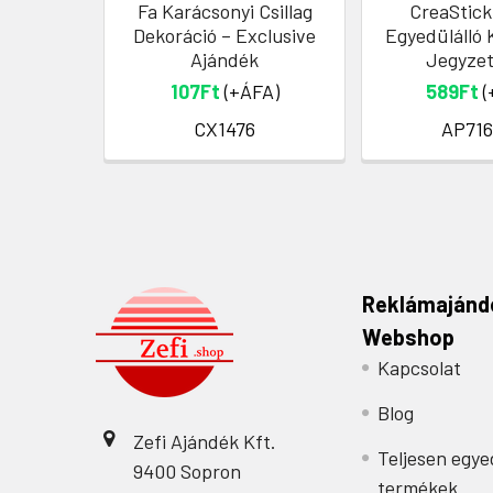
Fa Karácsonyi Csillag
CreaStick
Dekoráció – Exclusive
Egyedülálló 
Ajándék
Jegyze
107Ft
(+ÁFA)
589Ft
(
CX1476
AP716
Reklámajánd
Webshop
Kapcsolat
Blog
Zefi Ajándék Kft.
Teljesen egye
9400 Sopron
termékek