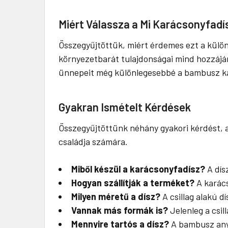
Miért Válassza a Mi Karácsonyfad
Összegyűjtöttük, miért érdemes ezt a külön
környezetbarát tulajdonságai mind hozzájár
ünnepeit még különlegesebbé a bambusz kar
Gyakran Ismételt Kérdések
Összegyűjtöttünk néhány gyakori kérdést, a
családja számára.
Miből készül a karácsonyfadísz?
A dís
Hogyan szállítják a terméket?
A karács
Milyen méretű a dísz?
A csillag alakú d
Vannak más formák is?
Jelenleg a csil
Mennyire tartós a dísz?
A bambusz anya