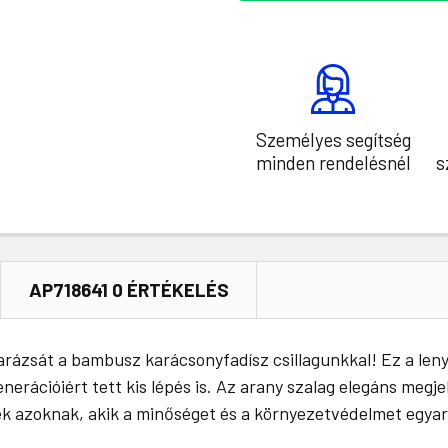
Személyes segítség
minden rendelésnél
s
AP718641 0 ÉRTÉKELÉS
rázsát a bambusz karácsonyfadísz csillagunkkal! Ez a len
erációiért tett kis lépés is. Az arany szalag elegáns megje
ék azoknak, akik a minőséget és a környezetvédelmet egyar