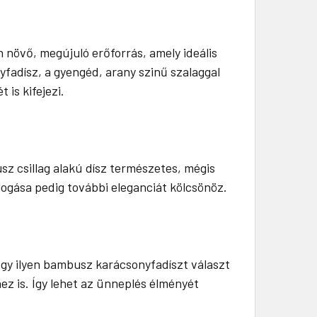
növő, megújuló erőforrás, amely ideális
fadísz, a gyengéd, arany szinű szalaggal
 is kifejezi.
sz csillag alakú dísz természetes, mégis
logása pedig további eleganciát kölcsönöz.
egy ilyen bambusz karácsonyfadíszt választ
 is. Így lehet az ünneplés élményét