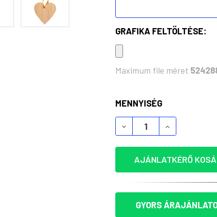
GRAFIKA FELTÖLTÉSE:
Maximum file méret
52428
KÉSZLET:
MENNYISÉG
KARÁCSONYFADÍSZ CSIL
KARÁCSONYFA
AJÁNLATKÉRŐ KOSÁ
GYORS ÁRAJÁNLATO