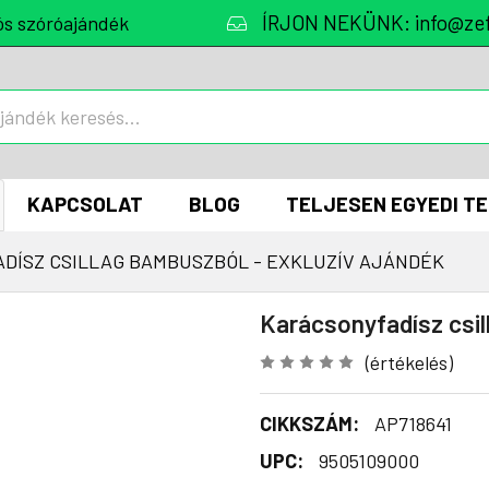
ÍRJON NEKÜNK: info@zef
ós szóróajándék
KAPCSOLAT
BLOG
TELJESEN EGYEDI T
DÍSZ CSILLAG BAMBUSZBÓL - EXKLUZÍV AJÁNDÉK
Karácsonyfadísz csil
(értékelés)
CIKKSZÁM:
AP718641
UPC:
9505109000