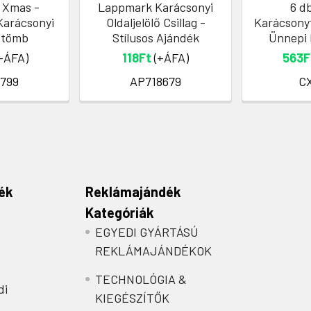
 Xmas -
Lappmark Karácsonyi
6 d
Karácsonyi
Oldaljelölő Csillag -
Karácsonyf
ttömb
Stílusos Ajándék
Ünnepi 
+ÁFA)
118Ft
(+ÁFA)
563F
799
AP718679
C
ék
Reklámajándék
Kategóriák
EGYEDI GYÁRTÁSÚ
REKLÁMAJÁNDÉKOK
TECHNOLÓGIA &
di
KIEGÉSZÍTŐK