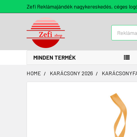
Zefi Reklámajándék nagykereskedés, céges log
Keresés
MINDEN TERMÉK
HOME
KARÁCSONY 2026
KARÁCSONYFA