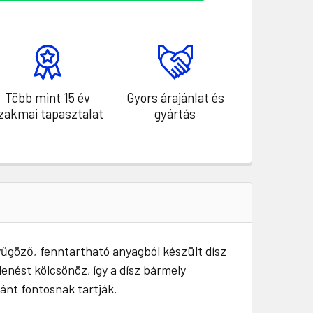
Több mint 15 év
Gyors árajánlat és
zakmai tapasztalat
gyártás
yűgöző, fenntartható anyagból készült dísz
lenést kölcsönöz, így a dísz bármely
ánt fontosnak tartják.