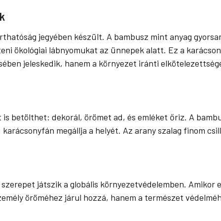
k
rthatóság jegyében készült. A bambusz mint anyag gyorsan 
eni ökológiai lábnyomukat az ünnepek alatt. Ez a karácsony
ében jeleskedik, hanem a környezet iránti elkötelezettségét
 is betölthet: dekorál, örömet ad, és emléket őriz. A bambu
 karácsonyfán megállja a helyét. Az arany szalag finom csil
szerepet játszik a globális környezetvédelemben. Amikor 
mély öröméhez járul hozzá, hanem a természet védelméhez