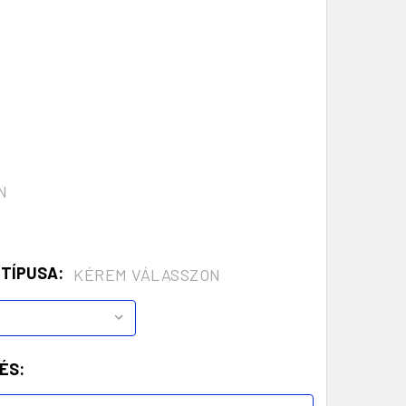
N
 TÍPUSA:
KÉREM VÁLASSZON
ÉS: