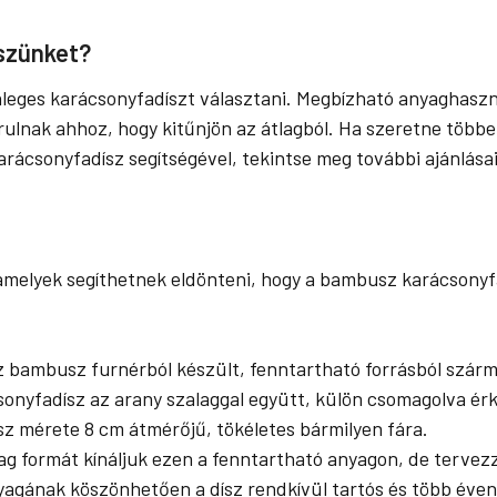
íszünket?
leges karácsonyfadíszt választani. Megbízható anyaghaszn
ulnak ahhoz, hogy kitűnjön az átlagból. Ha szeretne többe
ácsonyfadísz segítségével, tekintse meg további ajánlása
melyek segíthetnek eldönteni, hogy a bambusz karácsonyfad
z bambusz furnérból készült, fenntartható forrásból szárm
onyfadísz az arany szalaggal együtt, külön csomagolva érk
ísz mérete 8 cm átmérőjű, tökéletes bármilyen fára.
lag formát kínáljuk ezen a fenntartható anyagon, de tervez
gának köszönhetően a dísz rendkívül tartós és több éven