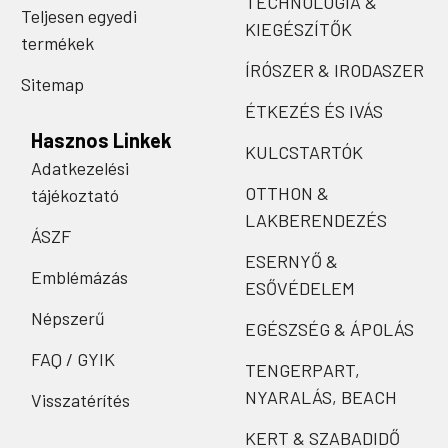
TECHNOLÓGIA &
Teljesen egyedi
KIEGÉSZÍTŐK
termékek
ÍRÓSZER & IRODASZER
Sitemap
ÉTKEZÉS ÉS IVÁS
Hasznos Linkek
KULCSTARTÓK
Adatkezelési
OTTHON &
tájékoztató
LAKBERENDEZÉS
ÁSZF
ESERNYŐ &
Emblémázás
ESŐVÉDELEM
Népszerű
EGÉSZSÉG & ÁPOLÁS
FAQ / GYIK
TENGERPART,
NYARALÁS, BEACH
Visszatérítés
KERT & SZABADIDŐ