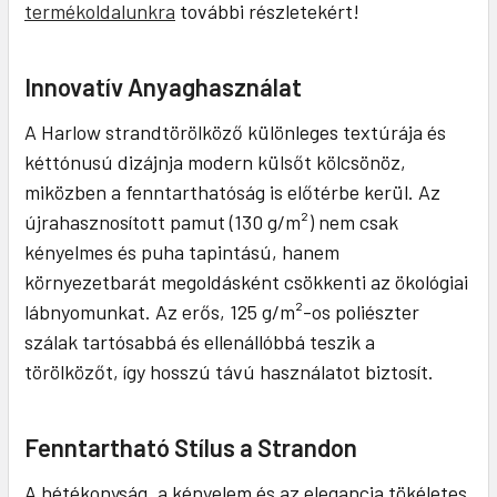
termékoldalunkra
további részletekért!
Innovatív Anyaghasználat
A Harlow strandtörölköző különleges textúrája és
kéttónusú dizájnja modern külsőt kölcsönöz,
miközben a fenntarthatóság is előtérbe kerül. Az
újrahasznosított pamut (130 g/m²) nem csak
kényelmes és puha tapintású, hanem
környezetbarát megoldásként csökkenti az ökológiai
lábnyomunkat. Az erős, 125 g/m²-os poliészter
szálak tartósabbá és ellenállóbbá teszik a
törölközőt, így hosszú távú használatot biztosít.
Fenntartható Stílus a Strandon
A hétékonyság, a kényelem és az elegancia tökéletes