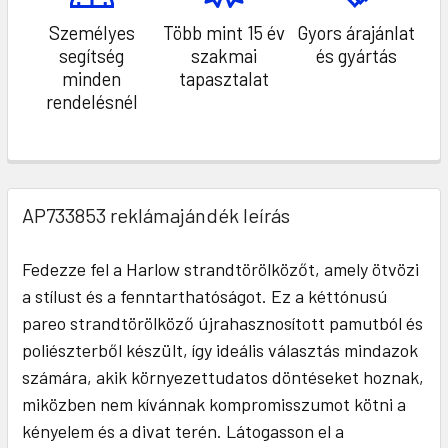
Személyes
Több mint 15 év
Gyors árajánlat
segítség
szakmai
és gyártás
minden
tapasztalat
rendelésnél
AP733853 reklámajándék leírás
Fedezze fel a Harlow strandtörölközőt, amely ötvözi
a stílust és a fenntarthatóságot. Ez a kéttónusú
pareo strandtörölköző újrahasznosított pamutból és
poliészterből készült, így ideális választás mindazok
számára, akik környezettudatos döntéseket hoznak,
miközben nem kívánnak kompromisszumot kötni a
kényelem és a divat terén. Látogasson el a