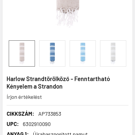
Harlow Strandtörölköző - Fenntartható
Kényelem a Strandon
Írjon értékelést
CIKKSZÁM:
AP733853
UPC:
6302910090
ANYAG 1:
Újrahasznosított pamut