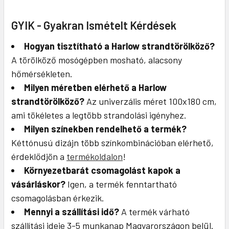
GYIK - Gyakran Ismételt Kérdések
Hogyan tisztítható a Harlow strandtörölköző?
A törölköző mosógépben mosható, alacsony
hőmérsékleten.
Milyen méretben elérhető a Harlow
strandtörölköző?
Az univerzális méret 100x180 cm,
ami tökéletes a legtöbb strandolási igényhez.
Milyen színekben rendelhető a termék?
Kéttónusú dizájn több színkombinációban elérhető,
érdeklődjön a
termékoldalon
!
Környezetbarát csomagolást kapok a
vásárláskor?
Igen, a termék fenntartható
csomagolásban érkezik.
Mennyi a szállítási idő?
A termék várható
szállítási ideje 3-5 munkanap Magyarországon belül.