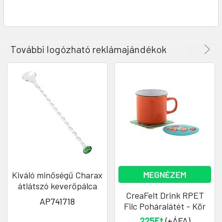
További logózható reklámajándékok
MEGNÉZEM
Kiváló minőségű Charax
átlátszó keverőpálca
CreaFelt Drink RPET
AP741718
Filc Poháralátét - Kör
225Ft
(+ÁFA)