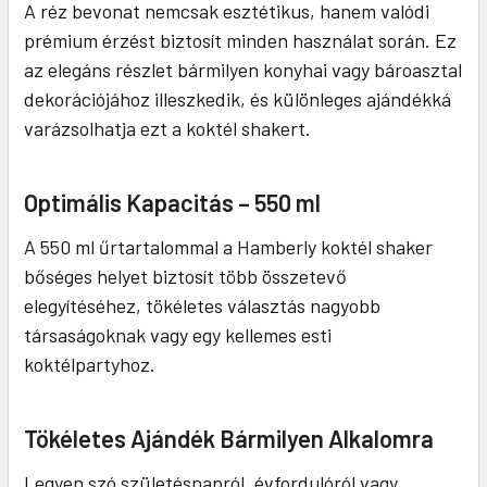
A réz bevonat nemcsak esztétikus, hanem valódi
prémium érzést biztosít minden használat során. Ez
az elegáns részlet bármilyen konyhai vagy bároasztal
dekorációjához illeszkedik, és különleges ajándékká
varázsolhatja ezt a koktél shakert.
Optimális Kapacitás – 550 ml
A 550 ml űrtartalommal a Hamberly koktél shaker
bőséges helyet biztosít több összetevő
elegyítéséhez, tökéletes választás nagyobb
társaságoknak vagy egy kellemes esti
koktélpartyhoz.
Tökéletes Ajándék Bármilyen Alkalomra
Legyen szó születésnapról, évfordulóról vagy