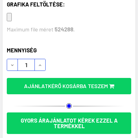
GRAFIKA FELTÖLTÉSE:
Maximum file méret
524288
,
KÉSZLET:
MENNYISÉG
AJÁNLATKÉRŐ KOSÁRBA TESZEM
GYORS ÁRAJÁNLATOT KÉREK EZZEL A
TERMÉKKEL