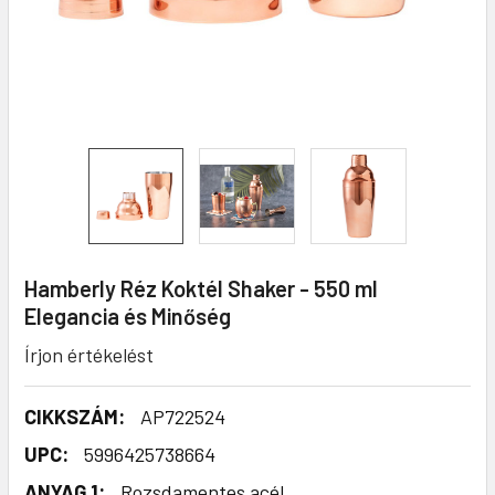
Hamberly Réz Koktél Shaker - 550 ml
Elegancia és Minőség
Írjon értékelést
CIKKSZÁM:
AP722524
UPC:
5996425738664
ANYAG 1:
Rozsdamentes acél