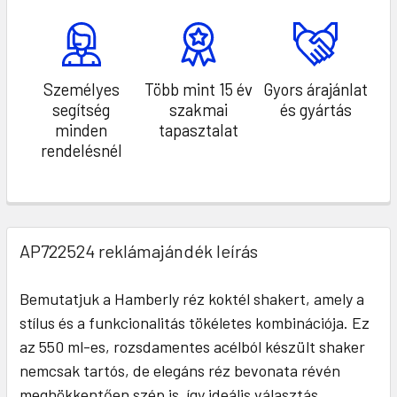
Személyes
Több mint 15 év
Gyors árajánlat
segítség
szakmai
és gyártás
minden
tapasztalat
rendelésnél
AP722524 reklámajándék leírás
Bemutatjuk a Hamberly réz koktél shakert, amely a
stílus és a funkcionalitás tökéletes kombinációja. Ez
az 550 ml-es, rozsdamentes acélból készült shaker
nemcsak tartós, de elegáns réz bevonata révén
meghökkentően szép is, így ideális választás