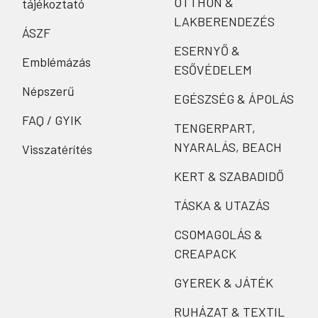
OTTHON &
tájékoztató
LAKBERENDEZÉS
ÁSZF
ESERNYŐ &
Emblémázás
ESŐVÉDELEM
Népszerű
EGÉSZSÉG & ÁPOLÁS
FAQ / GYIK
TENGERPART,
NYARALÁS, BEACH
Visszatérítés
KERT & SZABADIDŐ
TÁSKA & UTAZÁS
CSOMAGOLÁS &
CREAPACK
GYEREK & JÁTÉK
RUHÁZAT & TEXTIL