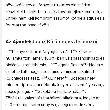
növekvő igény a környezettudatos életmódra
késztetett minket e termék továbbfejlesztésére, így
Önnek nem kell kompromisszumot kötnie a stílus és a
fenntarthatóság között.
Az Ajándékdoboz Különleges Jellemzői
- **Környezetbarát Anyaghasználat**: Fekete
hullámkarton, amely 100%-ban újrahasznosítható és
biológiai úton lebomló. - **Elegáns Design**: Modern
és letisztult megjelenés, amely minden alkalmat
különlegessé tesz. - **XL Méret**: Bőséges hely
minden típusú ajándéknak, legyen az személyes vagy
céges jellegű. - **Sokoldalú Felhasználás**:
Tökéletes választás bármilyen alkalomra, legyen az
születésnap, karácsony vagy céges rendezvény.