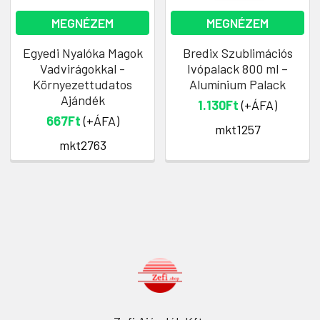
MEGNÉZEM
MEGNÉZEM
Egyedi Nyalóka Magok
Bredix Szublimációs
Vadvirágokkal -
Ivópalack 800 ml –
Környezettudatos
Alumínium Palack
Ajándék
1.130Ft
(+ÁFA)
667Ft
(+ÁFA)
mkt1257
mkt2763