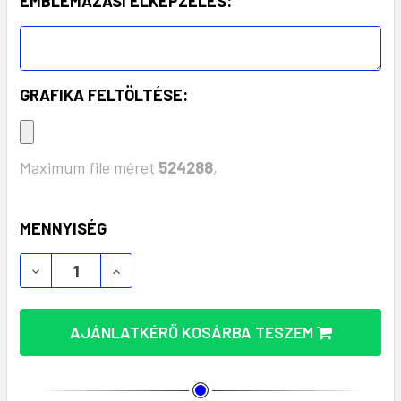
EMBLÉMÁZÁSI ELKÉPZELÉS:
GRAFIKA FELTÖLTÉSE:
Maximum file méret
524288
,
KÉSZLET:
MENNYISÉG
FENNTARTHATÓ AJÁNDÉKDOBOZ - HALFRED (MKT21
FENNTARTHATÓ AJÁNDÉKDOBOZ - HALFR
AJÁNLATKÉRŐ KOSÁRBA TESZEM