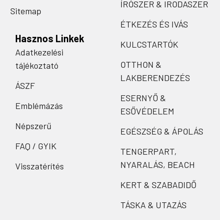
ÍRÓSZER & IRODASZER
Sitemap
ÉTKEZÉS ÉS IVÁS
Hasznos Linkek
KULCSTARTÓK
Adatkezelési
OTTHON &
tájékoztató
LAKBERENDEZÉS
ÁSZF
ESERNYŐ &
Emblémázás
ESŐVÉDELEM
Népszerű
EGÉSZSÉG & ÁPOLÁS
FAQ / GYIK
TENGERPART,
NYARALÁS, BEACH
Visszatérítés
KERT & SZABADIDŐ
TÁSKA & UTAZÁS