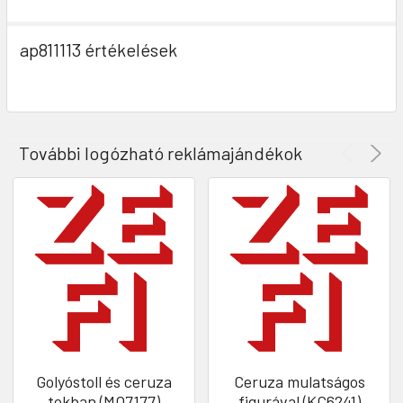
ap811113 értékelések
További logózható reklámajándékok
Golyóstoll és ceruza
Ceruza mulatságos
tokban (MO7177)
figurával (KC6241)