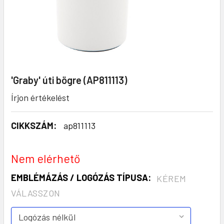
'Graby' úti bögre (AP811113)
Írjon értékelést
CIKKSZÁM:
ap811113
Nem elérhető
EMBLÉMÁZÁS / LOGÓZÁS TÍPUSA:
KÉREM
VÁLASSZON