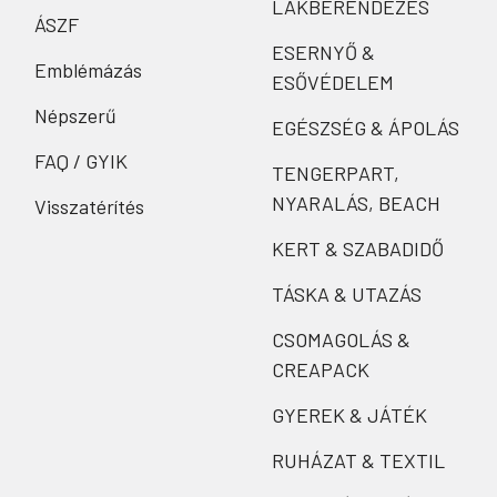
LAKBERENDEZÉS
ÁSZF
ESERNYŐ &
Emblémázás
ESŐVÉDELEM
Népszerű
EGÉSZSÉG & ÁPOLÁS
FAQ / GYIK
TENGERPART,
NYARALÁS, BEACH
Visszatérítés
KERT & SZABADIDŐ
TÁSKA & UTAZÁS
CSOMAGOLÁS &
CREAPACK
GYEREK & JÁTÉK
RUHÁZAT & TEXTIL