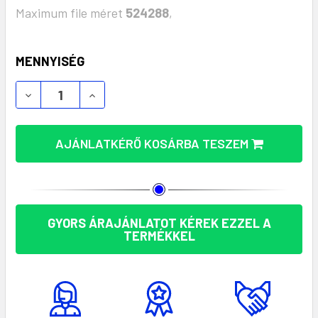
Maximum file méret
524288
,
KÉSZLET:
MENNYISÉG
AJÁNLATKÉRŐ KOSÁRBA TESZEM
GYORS ÁRAJÁNLATOT KÉREK EZZEL A
TERMÉKKEL