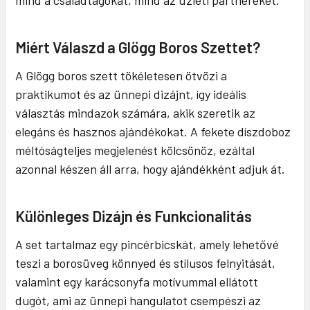
mind a családtagokat, mind az üzleti partnereket.
Miért Válaszd a Glögg Boros Szettet?
A Glögg boros szett tökéletesen ötvözi a
praktikumot és az ünnepi dizájnt, így ideális
választás mindazok számára, akik szeretik az
elegáns és hasznos ajándékokat. A fekete díszdoboz
méltóságteljes megjelenést kölcsönöz, ezáltal
azonnal készen áll arra, hogy ajándékként adjuk át.
Különleges Dizájn és Funkcionalitás
A set tartalmaz egy pincérbicskát, amely lehetővé
teszi a borosüveg könnyed és stílusos felnyitását,
valamint egy karácsonyfa motívummal ellátott
dugót, ami az ünnepi hangulatot csempészi az