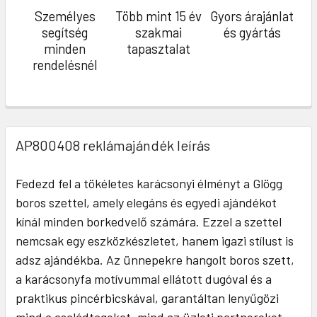
Személyes
Több mint 15 év
Gyors árajánlat
segítség
szakmai
és gyártás
minden
tapasztalat
rendelésnél
AP800408 reklámajándék leírás
Fedezd fel a tökéletes karácsonyi élményt a Glögg
boros szettel, amely elegáns és egyedi ajándékot
kínál minden borkedvelő számára. Ezzel a szettel
nemcsak egy eszközkészletet, hanem igazi stílust is
adsz ajándékba. Az ünnepekre hangolt boros szett,
a karácsonyfa motívummal ellátott dugóval és a
praktikus pincérbicskával, garantáltan lenyűgözi