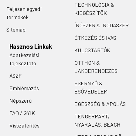
TECHNOLÓGIA &
Teljesen egyedi
KIEGÉSZÍTŐK
termékek
ÍRÓSZER & IRODASZER
Sitemap
ÉTKEZÉS ÉS IVÁS
Hasznos Linkek
KULCSTARTÓK
Adatkezelési
OTTHON &
tájékoztató
LAKBERENDEZÉS
ÁSZF
ESERNYŐ &
Emblémázás
ESŐVÉDELEM
Népszerű
EGÉSZSÉG & ÁPOLÁS
FAQ / GYIK
TENGERPART,
NYARALÁS, BEACH
Visszatérítés