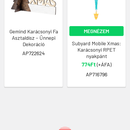
MEGNÉZEM
Gemind Karácsonyi Fa
Asztaldísz – Ünnepi
Subyard Mobile Xmas:
Dekoráció
Karácsonyi RPET
AP722624
nyakpánt
774Ft
(+ÁFA)
AP716796