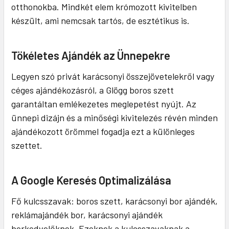
otthonokba. Mindkét elem krómozott kivitelben
készült, ami nemcsak tartós, de esztétikus is.
Tökéletes Ajándék az Ünnepekre
Legyen szó privát karácsonyi összejövetelekről vagy
céges ajándékozásról, a Glögg boros szett
garantáltan emlékezetes meglepetést nyújt. Az
ünnepi dizájn és a minőségi kivitelezés révén minden
ajándékozott örömmel fogadja ezt a különleges
szettet.
A Google Keresés Optimalizálása
Fő kulcsszavak: boros szett, karácsonyi bor ajándék,
reklámajándék bor, karácsonyi ajándék
borkedvelőknek. Ezeknek a kulcsszavaknak a