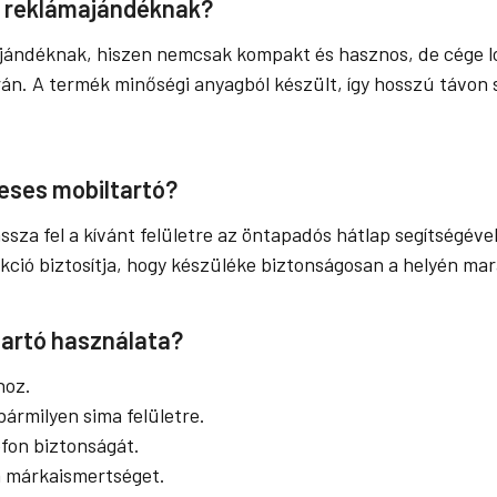
ót reklámajándéknak?
ajándéknak, hiszen nemcsak kompakt és hasznos, de cége log
n. A termék minőségi anyagból készült, így hosszú távon sz
eses mobiltartó?
sza fel a kívánt felületre az öntapadós hátlap segítségével,
nkció biztosítja, hogy készüléke biztonságosan a helyén ma
ltartó használata?
hoz.
ármilyen sima felületre.
efon biztonságát.
a márkaismertséget.