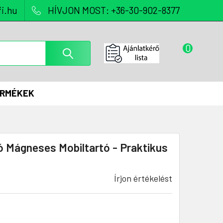
i.hu
HÍVJON MOST: +36-30-902-8377
0
ERMÉKEK
ó Mágneses Mobiltartó - Praktikus
Írjon értékelést