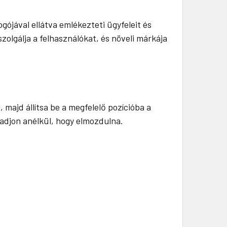
ójával ellátva emlékezteti ügyfeleit és
olgálja a felhasználókat, és növeli márkája
 majd állítsa be a megfelelő pozícióba a
radjon anélkül, hogy elmozdulna.