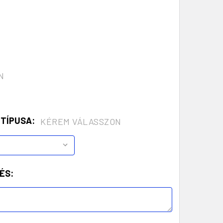
N
 TÍPUSA:
KÉREM VÁLASSZON
ÉS: