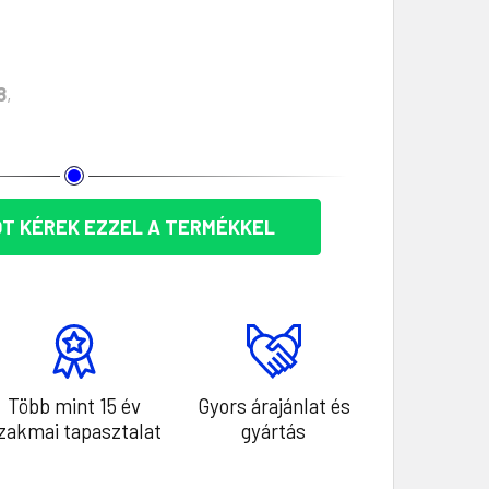
8
,
T KÉREK EZZEL A TERMÉKKEL
Több mint 15 év
Gyors árajánlat és
zakmai tapasztalat
gyártás