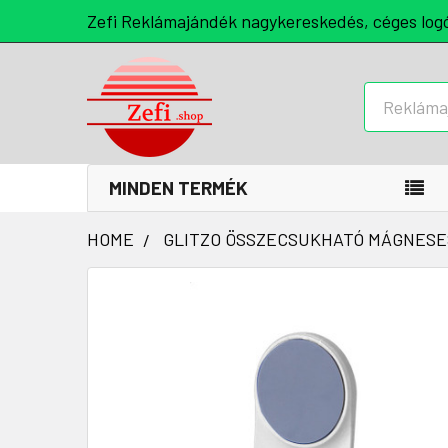
Zefi Reklámajándék nagykereskedés, céges log
Keresés
MINDEN TERMÉK
HOME
GLITZO ÖSSZECSUKHATÓ MÁGNESE