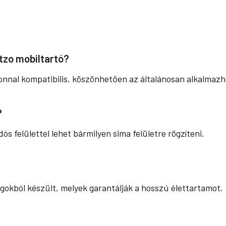
itzo mobiltartó?
efonnal kompatibilis, köszönhetően az általánosan alkalma
?
ós felülettel lehet bármilyen sima felületre rögzíteni.
okból készült, melyek garantálják a hosszú élettartamot.