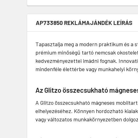
AP733850 REKLÁMAJÁNDÉK LEÍRÁS
Tapasztalja meg a modern praktikum és a st
prémium minőségű tartó nemcsak okostelefon
kedvezményezettei imádni fognak. Innovatív
mindenféle élettérbe vagy munkahelyi körn
Az Glitzo összecsukható mágneses
A Glitzo összecsukható mágneses mobiltartó
elhelyezéséhez. Könnyen hordozható kialakít
vagy változatos munkakörnyezetben dolgo