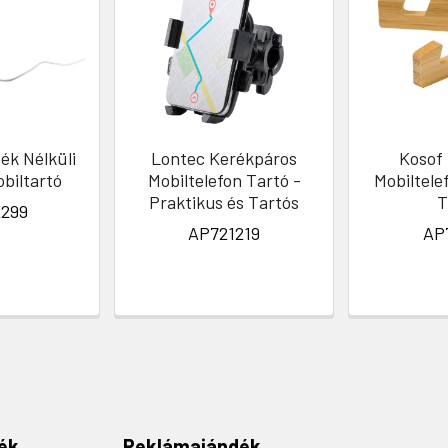
ék Nélküli
Lontec Kerékpáros
Kosof
obiltartó
Mobiltelefon Tartó -
Mobiltele
Praktikus és Tartós
T
299
AP721219
AP
ék
Reklámajándék