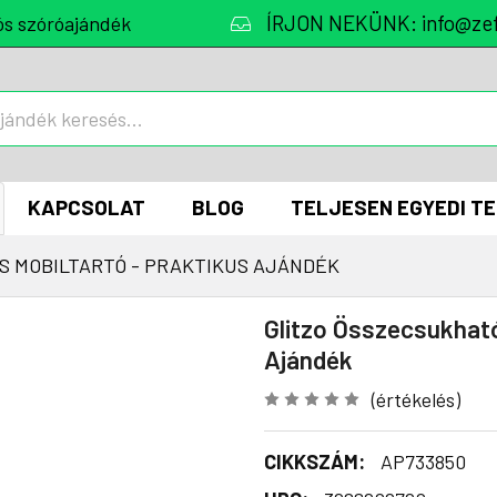
ÍRJON NEKÜNK: info@zef
ós szóróajándék
KAPCSOLAT
BLOG
TELJESEN EGYEDI T
S MOBILTARTÓ - PRAKTIKUS AJÁNDÉK
Glitzo Összecsukhat
Ajándék
(értékelés)
CIKKSZÁM:
AP733850