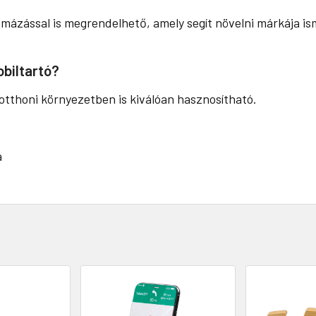
émázással is megrendelhető, amely segít növelni márkája is
obiltartó?
 otthoni környezetben is kiválóan hasznosítható.
a