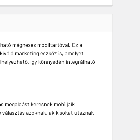
kható mágneses mobiltartóval. Ez a
iváló marketing eszköz is, amelyet
lhelyezhető, így könnyedén integrálható
ns megoldást keresnek mobiljaik
s választás azoknak, akik sokat utaznak