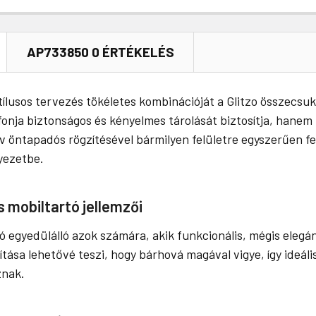
AP733850 0 ÉRTÉKELÉS
ílusos tervezés tökéletes kombinációját a Glitzo összecsu
ja biztonságos és kényelmes tárolását biztosítja, hanem k
 öntapadós rögzítésével bármilyen felületre egyszerűen fe
yezetbe.
 mobiltartó jellemzői
 egyedülálló azok számára, akik funkcionális, mégis elegá
ása lehetővé teszi, hogy bárhová magával vigye, így ideáli
znak.