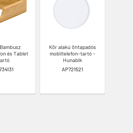
 Bambusz
Kör alakú öntapadós
Sixtyse
fon és Tablet
mobiltelefon-tartó -
Stíluso
artó
Hunabik
15
734131
AP721521