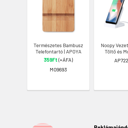
Természetes Bambusz
Noopy Vezet
Telefontartó | APOYA
Töltő és M
359Ft
(+ÁFA)
AP722
MO9693
Reklámajánd