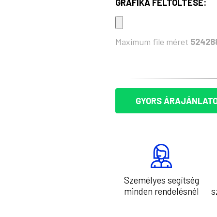
GRAFIKA FELTÖLTÉSE:
Maximum file méret
52428
KÉSZLET:
GYORS ÁRAJÁNLATO
Személyes segítség
minden rendelésnél
s