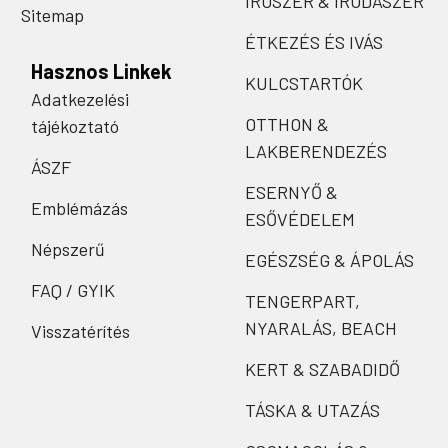
ÍRÓSZER & IRODASZER
Sitemap
ÉTKEZÉS ÉS IVÁS
Hasznos Linkek
KULCSTARTÓK
Adatkezelési
OTTHON &
tájékoztató
LAKBERENDEZÉS
ÁSZF
ESERNYŐ &
Emblémázás
ESŐVÉDELEM
Népszerű
EGÉSZSÉG & ÁPOLÁS
FAQ / GYIK
TENGERPART,
NYARALÁS, BEACH
Visszatérítés
KERT & SZABADIDŐ
TÁSKA & UTAZÁS