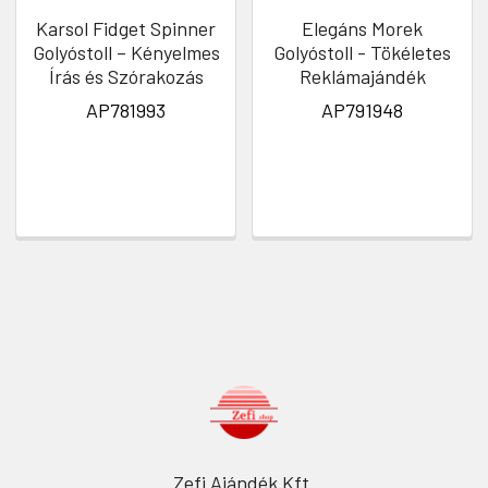
Karsol Fidget Spinner
Elegáns Morek
Golyóstoll – Kényelmes
Golyóstoll - Tökéletes
Írás és Szórakozás
Reklámajándék
AP781993
AP791948
Zefi Ajándék Kft.