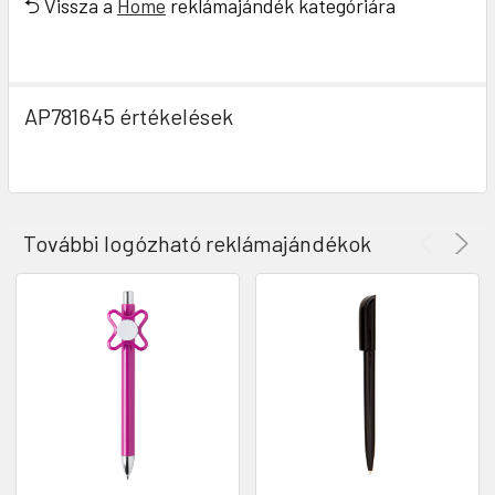
⮌ Vissza a
Home
reklámajándék kategóriára
AP781645 értékelések
További logózható reklámajándékok