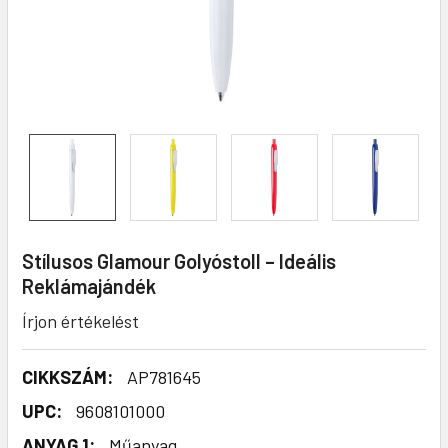
Stílusos Glamour Golyóstoll – Ideális
Reklámajándék
Írjon értékelést
CIKKSZÁM:
AP781645
UPC:
9608101000
ANYAG 1:
Műanyag