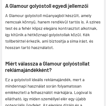
A Glamour golyóstoll egyedi jellemzői
A Glamour golyóstoll műanyagból készült, amely
nemcsak könnyű, hanem rendkívül tartós is. A színes
test és a fehér klipsz elegáns kontrasztot alkotnak,
így kitűnik a hétköznapi golyóstollak közül. Kék
tollbetéttel érkezik, ami biztosítja a sima írást, és
hosszan tartó használatot.
Miért válassza a Glamour golyóstollat
reklámajándékként?
Ez a golyóstoll ideális reklámajándék, mert a
mindennapi használat során folyamatosan
emlékezteti a felhasználót márkájára. Logóval is
ellátható, így miden személlyel elér egy újabb
potenciális ügyfelet. Az elegáns dizájn és a