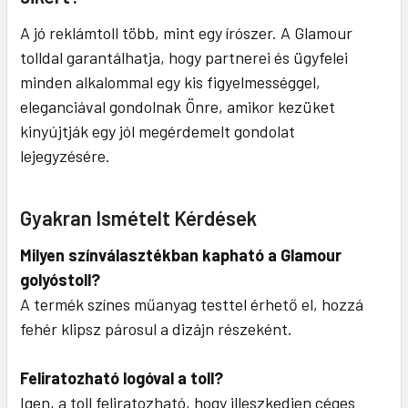
A jó reklámtoll több, mint egy írószer. A Glamour
tolldal garantálhatja, hogy partnerei és ügyfelei
minden alkalommal egy kis figyelmességgel,
eleganciával gondolnak Önre, amikor kezüket
kinyújtják egy jól megérdemelt gondolat
lejegyzésére.
Gyakran Ismételt Kérdések
Milyen színválasztékban kapható a Glamour
golyóstoll?
A termék színes műanyag testtel érhető el, hozzá
fehér klipsz párosul a dizájn részeként.
Feliratozható logóval a toll?
Igen, a toll feliratozható, hogy illeszkedjen céges