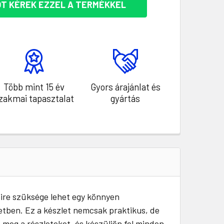
T KÉREK EZZEL A TERMÉKKEL
Több mint 15 év
Gyors árajánlat és
zakmai tapasztalat
gyártás
ire szüksége lehet egy könnyen
tben. Ez a készlet nemcsak praktikus, de
 meg a részleteket, és készüljön fel minden