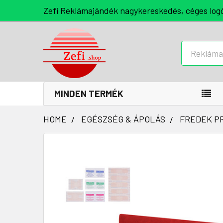
Zefi Reklámajándék nagykereskedés, céges log
Keresés
MINDEN TERMÉK
HOME
EGÉSZSÉG & ÁPOLÁS
FREDEK P