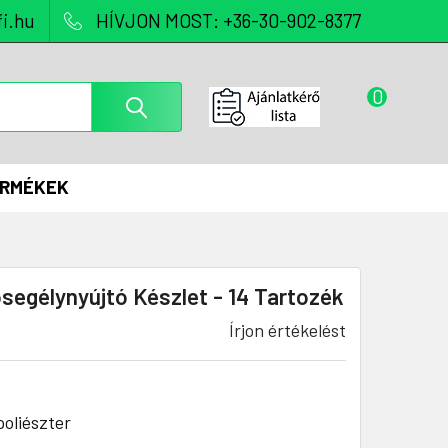
i.hu
HÍVJON MOST: +36-30-902-8377
0
ERMÉKEK
egélynyújtó Készlet - 14 Tartozék
Írjon értékelést
oliészter