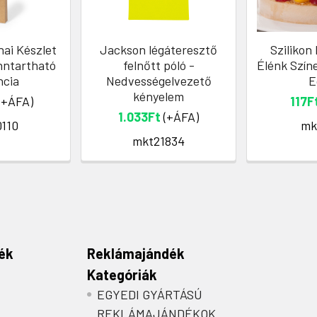
hai Készlet
Jackson légáteresztő
Szilikon
nntartható
felnőtt póló -
Élénk Szín
ncia
Nedvességelvezető
E
kényelem
(+ÁFA)
117F
1.033Ft
(+ÁFA)
110
mk
mkt21834
ék
Reklámajándék
Kategóriák
EGYEDI GYÁRTÁSÚ
REKLÁMAJÁNDÉKOK