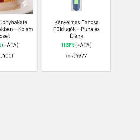
 Konyhakefe
Kényelmes Panoss
Hikal
ekben – Kolam
Füldugók - Puha és
Autós T
cset
Élénk
M
t
(+ÁFA)
113Ft
(+ÁFA)
8
t4001
mkt4677