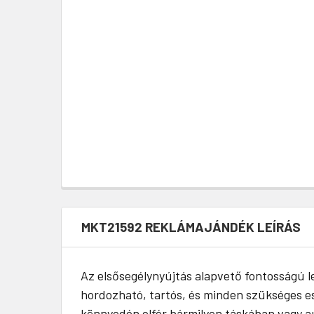
MKT21592 REKLÁMAJÁNDÉK LEÍRÁS
Az elsősegélynyújtás alapvető fontosságú 
hordozható, tartós, és minden szükséges e
könnyedén elfér bármilyen táskában vagy aut