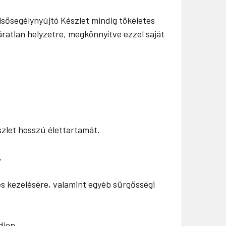
lsősegélynyújtó Készlet mindig tökéletes
ratlan helyzetre, megkönnyítve ezzel saját
észlet hosszú élettartamát.
.
tés kezelésére, valamint egyéb sürgősségi
djon.