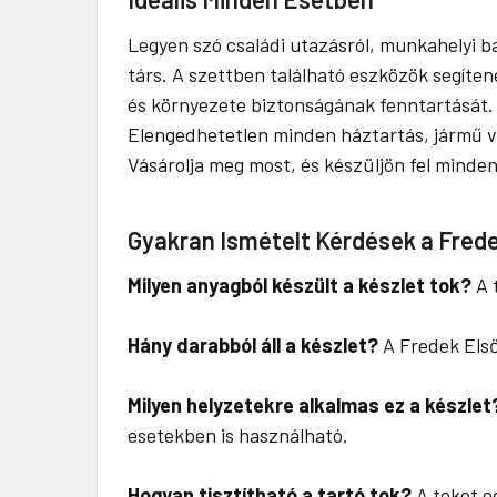
Legyen szó családi utazásról, munkahelyi ba
társ. A szettben található eszközök segíte
és környezete biztonságának fenntartását.
Elengedhetetlen minden háztartás, jármű 
Vásárolja meg most, és készüljön fel minde
Gyakran Ismételt Kérdések a Frede
Milyen anyagból készült a készlet tok?
A t
Hány darabból áll a készlet?
A Fredek Első
Milyen helyzetekre alkalmas ez a készlet
esetekben is használható.
Hogyan tisztítható a tartó tok?
A tokot eg