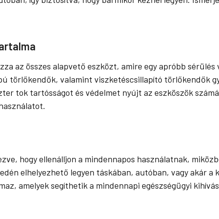
Tartalma
zza az összes alapvető eszközt, amire egy apróbb sérülés 
pú törlőkendők, valamint viszketéscsillapító törlőkendők 
zter tok tartósságot és védelmet nyújt az eszköszök számá
 használatot.
rvezve, hogy ellenálljon a mindennapos használatnak, mik
dén elhelyezhető legyen táskában, autóban, vagy akár a kir
maz, amelyek segíthetik a mindennapi egészségügyi kihívás