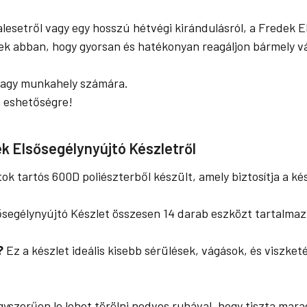
lesetről vagy egy hosszú hétvégi kirándulásról, a Fredek E
nek abban, hogy gyorsan és hatékonyan reagáljon bármely vá
vagy munkahely számára.
n eshetőségre!
k Elsősegélynyújtó Készletről
ok tartós 600D poliészterből készült, amely biztosítja a k
segélynyújtó Készlet összesen 14 darab eszközt tartalmaz
?
Ez a készlet ideális kisebb sérülések, vágások, és viszke
yszerűen le lehet törölni nedves ruhával, hogy tiszta mara