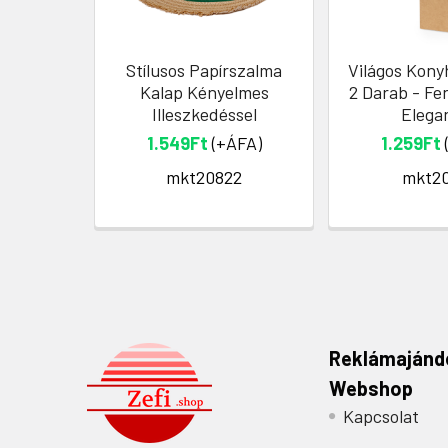
Stílusos Papírszalma
Világos Kony
Kalap Kényelmes
2 Darab - Fe
Illeszkedéssel
Elega
1.549Ft
(+ÁFA)
1.259Ft
mkt20822
mkt20
Reklámajánd
Webshop
Kapcsolat