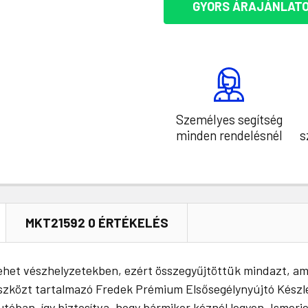
GYORS ÁRAJÁNLATO
Személyes segítség
minden rendelésnél
s
MKT21592 0 ÉRTÉKELÉS
lehet vészhelyzetekben, ezért összegyűjtöttük mindazt, am
szközt tartalmazó Fredek Prémium Elsősegélynyújtó Készle
óban, így biztosítva, hogy bármikor kéznél legyen. Ismerje