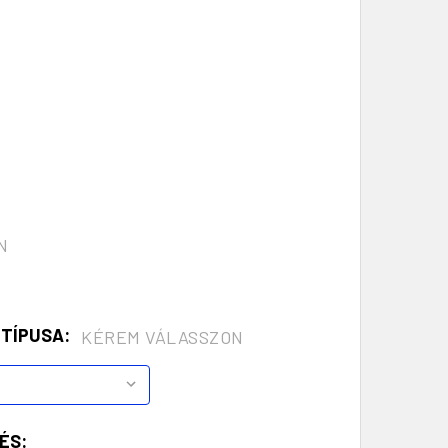
N
 TÍPUSA:
KÉREM VÁLASSZON
ÉS: