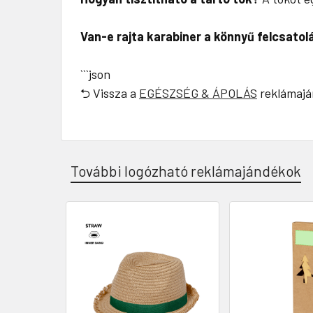
Van-e rajta karabiner a könnyű felcsato
```json
⮌ Vissza a
EGÉSZSÉG & ÁPOLÁS
reklámajá
További logózható reklámajándékok