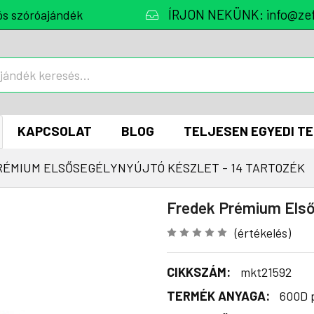
ÍRJON NEKÜNK: info@zef
ós szóróajándék
KAPCSOLAT
BLOG
TELJESEN EGYEDI T
RÉMIUM ELSŐSEGÉLYNYÚJTÓ KÉSZLET - 14 TARTOZÉK
Fredek Prémium Elsős
(értékelés)
CIKKSZÁM:
mkt21592
TERMÉK ANYAGA:
600D p