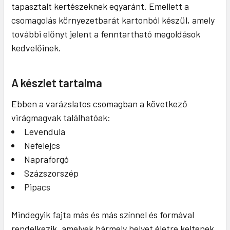
tapasztalt kertészeknek egyaránt. Emellett a
csomagolás környezetbarát kartonból készül, amely
további előnyt jelent a fenntartható megoldások
kedvelőinek.
A készlet tartalma
Ebben a varázslatos csomagban a következő
virágmagvak találhatóak:
Levendula
Nefelejcs
Napraforgó
Százszorszép
Pipacs
Mindegyik fajta más és más színnel és formával
rendelkezik, amelyek bármely helyet életre keltenek.