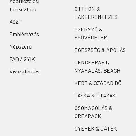
Adatkezelési
OTTHON &
tájékoztató
LAKBERENDEZÉS
ÁSZF
ESERNYŐ &
Emblémázás
ESŐVÉDELEM
Népszerű
EGÉSZSÉG & ÁPOLÁS
FAQ / GYIK
TENGERPART,
NYARALÁS, BEACH
Visszatérítés
KERT & SZABADIDŐ
TÁSKA & UTAZÁS
CSOMAGOLÁS &
CREAPACK
GYEREK & JÁTÉK