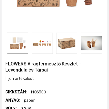
FLOWERS Virágtermesztő Készlet –
Levendula és Társai
Írjon értékelést
CIKKSZÁM:
MO6500
ANYAG:
paper
SÚLY:
0.208