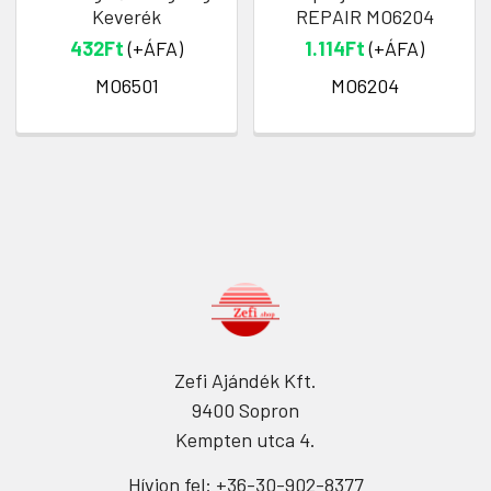
Keverék
REPAIR MO6204
432Ft
(+ÁFA)
1.114Ft
(+ÁFA)
MO6501
MO6204
Zefi Ajándék Kft.
9400 Sopron
Kempten utca 4.
Hívjon fel: +36-30-902-8377