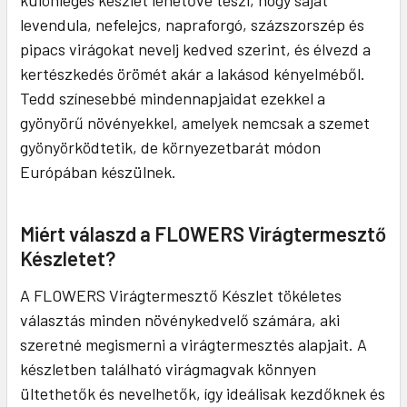
különleges készlet lehetővé teszi, hogy saját
levendula, nefelejcs, napraforgó, százszorszép és
pipacs virágokat nevelj kedved szerint, és élvezd a
kertészkedés örömét akár a lakásod kényelméből.
Tedd színesebbé mindennapjaidat ezekkel a
gyönyörű növényekkel, amelyek nemcsak a szemet
gyönyörködtetik, de környezetbarát módon
Európában készülnek.
Miért válaszd a FLOWERS Virágtermesztő
Készletet?
A FLOWERS Virágtermesztő Készlet tökéletes
választás minden növénykedvelő számára, aki
szeretné megismerni a virágtermesztés alapjait. A
készletben található virágmagvak könnyen
ültethetők és nevelhetők, így ideálisak kezdőknek és