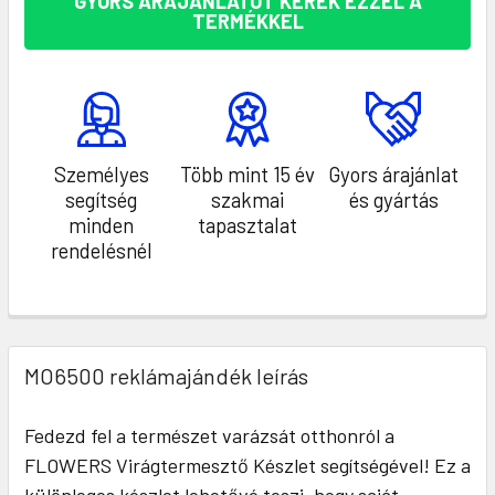
GYORS ÁRAJÁNLATOT KÉREK EZZEL A
TERMÉKKEL
Személyes
Több mint 15 év
Gyors árajánlat
segítség
szakmai
és gyártás
minden
tapasztalat
rendelésnél
MO6500 reklámajándék leírás
Fedezd fel a természet varázsát otthonról a
FLOWERS Virágtermesztő Készlet segítségével! Ez a