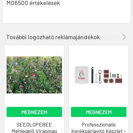
MO6500 értékelések
További logózható reklámajándékok
MEGNÉZEM
MEGNÉZEM
SEEDLOPEBEE
Professzionális
Méhlegelő Virágmag
Kerékpárjavító Készlet -