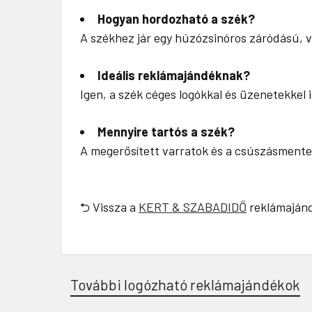
Hogyan hordozható a szék?
A székhez jár egy húzózsinóros záródású, vá
Ideális reklámajándéknak?
Igen, a szék céges logókkal és üzenetekkel
Mennyire tartós a szék?
A megerősített varratok és a csúszásmente
⮌ Vissza a
KERT & SZABADIDŐ
reklámajánd
További logózható reklámajándékok