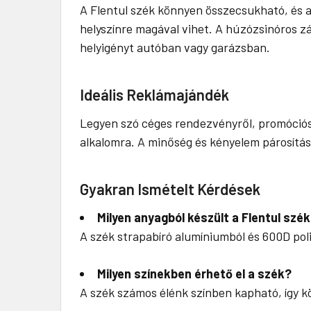
A Flentul szék könnyen összecsukható, és a 
helyszínre magával vihet. A húzózsinóros zá
helyigényt autóban vagy garázsban.
Ideális Reklámajándék
Legyen szó céges rendezvényről, promóciós
alkalomra. A minőség és kényelem párosítás
Gyakran Ismételt Kérdések
Milyen anyagból készült a Flentul szé
A szék strapabíró alumíniumból és 600D pol
Milyen színekben érhető el a szék?
A szék számos élénk színben kapható, így kö