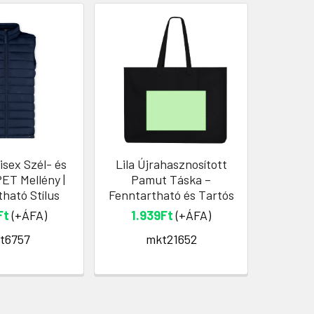
isex Szél- és
Lila Újrahasznosított
Környez
PET Mellény |
Pamut Táska –
15W V
ható Stílus
Fenntartható és Tartós
Ft
(+ÁFA)
1.939Ft
(+ÁFA)
1.9
t6757
mkt21652