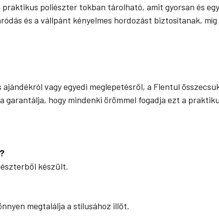
praktikus poliészter tokban tárolható, amit gyorsan és egy
ródás és a vállpánt kényelmes hordozást biztosítanak, míg 
 ajándékról vagy egyedi meglepetésről, a Flentul összecs
a garantálja, hogy mindenki örömmel fogadja ezt a praktik
k?
iészterből készült.
nnyen megtalálja a stílusához illőt.