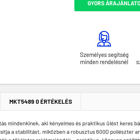
GYORS ÁRAJÁNLATO
Személyes segítség
minden rendelésnél
s
MKT5489 0 ÉRTÉKELÉS
ztás mindenkinek, aki kényelmes és praktikus ülést keres 
sítja a stabilitást, miközben a robusztus 600D poliészter 
zék a tökéletes reklámajándék – praktikus, könnyen szállíth