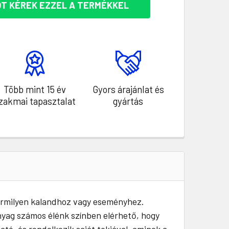
T KÉREK EZZEL A TERMÉKKEL
Több mint 15 év
Gyors árajánlat és
zakmai tapasztalat
gyártás
bármilyen kalandhoz vagy eseményhez.
anyag számos élénk színben elérhető, hogy
ató, és rendelkezik saját tokjával, aminek a