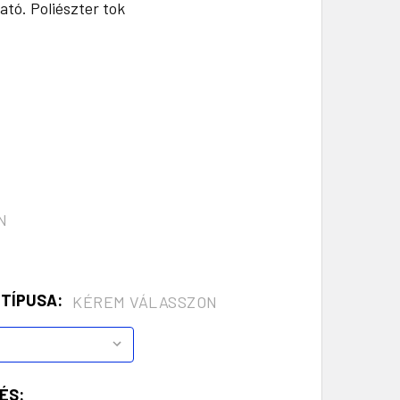
tó. Poliészter tok
N
 TÍPUSA:
KÉREM VÁLASSZON
ÉS: