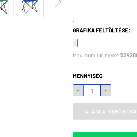
GRAFIKA FELTÖLTÉSE:
Maximum file méret
52428
KÉSZLET:
MENNYISÉG
FLENTUL ÖSSZECSUKHAT
FLENTUL ÖSS
AJÁNLATKÉRŐ KOSÁ