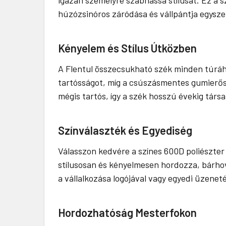
húzózsinóros záródása és vállpántja egysze
Kényelem és Stílus Útközben
A Flentul összecsukható szék minden túráh
tartósságot, míg a csúszásmentes gumierősít
mégis tartós, így a szék hosszú évekig társa
Színválaszték és Egyediség
Válasszon kedvére a színes 600D poliészter
stílusosan és kényelmesen hordozza, bárhov
a vállalkozása logójával vagy egyedi üzenet
Hordozhatóság Mesterfokon