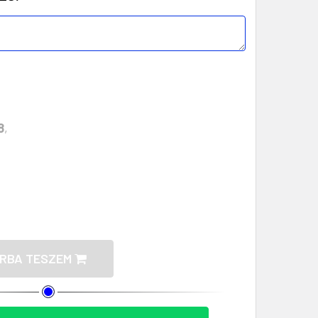
8
,
Ó SZÉK POLIÉSZTER TOKKAL – KÉNYELMES ÉS HORDO
ZECSUKHATÓ SZÉK POLIÉSZTER TOKKAL – KÉNYELMES
RBA TESZEM