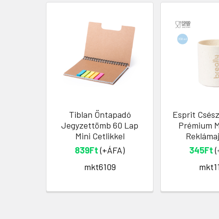
Tiblan Öntapadó
Esprit Csész
Jegyzettömb 60 Lap
Prémium M
Mini Cetlikkel
Rekláma
839Ft
(+ÁFA)
345Ft
(
mkt6109
mkt1