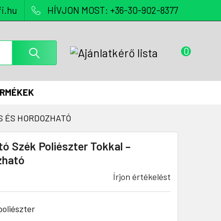
i.hu
HÍVJON MOST: +36-30-902-8377
0
ERMÉKEK
S ÉS HORDOZHATÓ
ó Szék Poliészter Tokkal –
zható
Írjon értékelést
oliészter