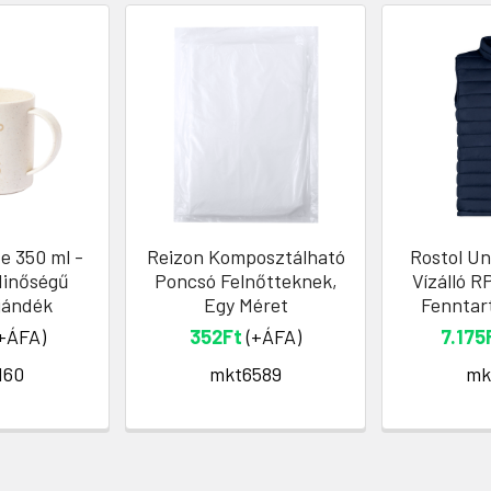
e 350 ml -
Reizon Komposztálható
Rostol Un
inőségű
Poncsó Felnőtteknek,
Vízálló R
jándék
Egy Méret
Fenntart
+ÁFA)
352Ft
(+ÁFA)
7.175
160
mkt6589
mk