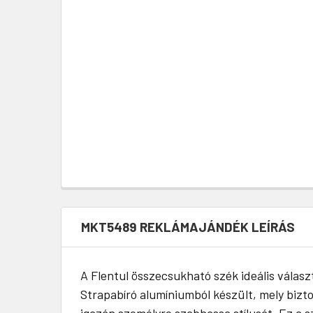
MKT5489 REKLÁMAJÁNDÉK LEÍRÁS
A Flentul összecsukható szék ideális válas
Strapabíró alumíniumból készült, mely bizto
igazán személyre szabhassa stílusát. Ez a s