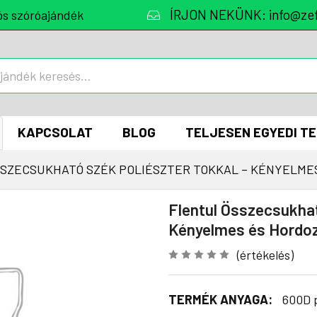
ÍRJON NEKÜNK: info@zef
ós szóróajándék
KAPCSOLAT
BLOG
TELJESEN EGYEDI T
SZECSUKHATÓ SZÉK POLIÉSZTER TOKKAL – KÉNYELME
Flentul Összecsukhat
Kényelmes és Hordo
(értékelés)
TERMÉK ANYAGA:
600D p