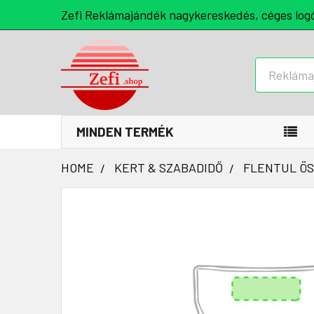
Zefi Reklámajándék nagykereskedés, céges log
Keresés
MINDEN TERMÉK
HOME
KERT & SZABADIDŐ
FLENTUL ÖS