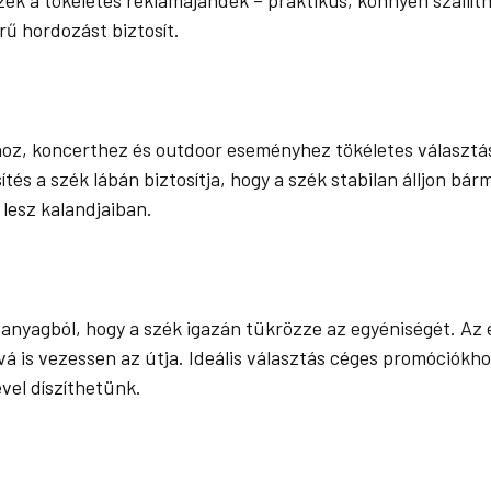
rű hordozást biztosít.
oz, koncerthez és outdoor eseményhez tökéletes választás.
és a szék lábán biztosítja, hogy a szék stabilan álljon bár
 lesz kalandjaiban.
 anyagból, hogy a szék igazán tükrözze az egyéniségét. Az 
á is vezessen az útja. Ideális választás céges promóciókh
ével díszíthetünk.