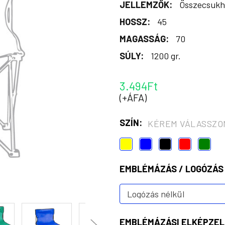
JELLEMZŐK:
Összecsukha
HOSSZ:
45
MAGASSÁG:
70
SÚLY:
1200 gr.
3.494Ft
(+ÁFA)
SZÍN:
KÉREM VÁLASSZO
EMBLÉMÁZÁS / LOGÓZÁS
EMBLÉMÁZÁSI ELKÉPZEL