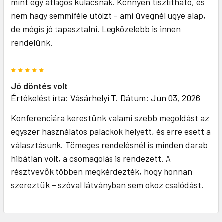
mint egy átlagos kulacsnak. Könnyen tisztítható, és
nem hagy semmiféle utóízt – ami üvegnél ugye alap,
de mégis jó tapasztalni. Legközelebb is innen
rendelünk.
5
Jó döntés volt
Értékelést írta:
Vásárhelyi T.
Dátum: Jun 03, 2026
Konferenciára kerestünk valami szebb megoldást az
egyszer használatos palackok helyett, és erre esett a
választásunk. Tömeges rendelésnél is minden darab
hibátlan volt, a csomagolás is rendezett. A
résztvevők többen megkérdezték, hogy honnan
szereztük – szóval látványban sem okoz csalódást.