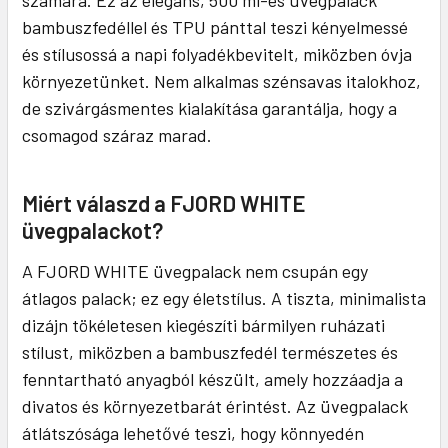
számára. Ez az elegáns, 500 ml-es üvegpalack
bambuszfedéllel és TPU pánttal teszi kényelmessé
és stílusossá a napi folyadékbevitelt, miközben óvja
környezetünket. Nem alkalmas szénsavas italokhoz,
de szivárgásmentes kialakítása garantálja, hogy a
csomagod száraz marad.
Miért válaszd a FJORD WHITE
üvegpalackot?
A FJORD WHITE üvegpalack nem csupán egy
átlagos palack; ez egy életstílus. A tiszta, minimalista
dizájn tökéletesen kiegészíti bármilyen ruházati
stílust, miközben a bambuszfedél természetes és
fenntartható anyagból készült, amely hozzáadja a
divatos és környezetbarát érintést. Az üvegpalack
átlátszósága lehetővé teszi, hogy könnyedén