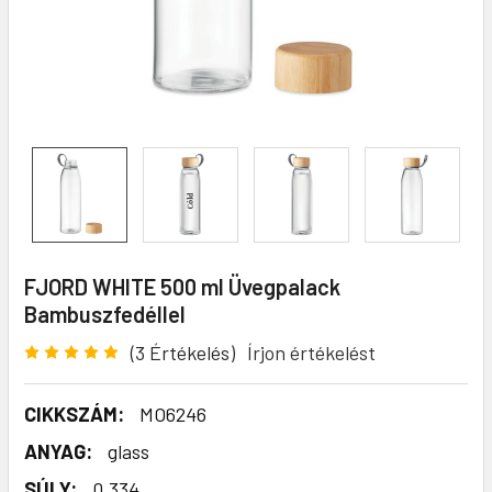
FJORD WHITE 500 ml Üvegpalack
Bambuszfedéllel
(3 Értékelés)
Írjon értékelést
CIKKSZÁM:
MO6246
ANYAG:
glass
SÚLY:
0.334