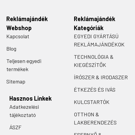
Reklámajándék
Reklámajándék
Webshop
Kategóriák
Kapcsolat
EGYEDI GYÁRTÁSÚ
REKLÁMAJÁNDÉKOK
Blog
TECHNOLÓGIA &
Teljesen egyedi
KIEGÉSZÍTŐK
termékek
ÍRÓSZER & IRODASZER
Sitemap
ÉTKEZÉS ÉS IVÁS
Hasznos Linkek
KULCSTARTÓK
Adatkezelési
OTTHON &
tájékoztató
LAKBERENDEZÉS
ÁSZF
ESERNYŐ &