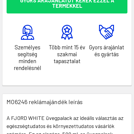
GYORS ÁRAJÁNLATOT KÉREK EZZEL A
TERMÉKKEL
Személyes
Több mint 15 év
Gyors árajánlat
segítség
szakmai
és gyártás
minden
tapasztalat
rendelésnél
MO6246 reklámajándék leírás
A FJORD WHITE üvegpalack az ideális választás az
egészségtudatos és környezettudatos vásárlók