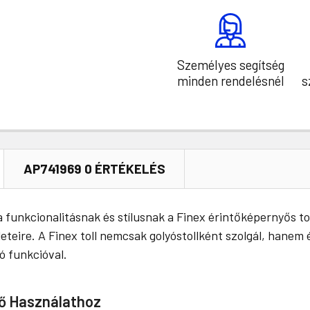
Személyes segítség
minden rendelésnél
s
AP741969 0 ÉRTÉKELÉS
 funkcionalitásnak és stílusnak a Finex érintőképernyős tol
teire. A Finex toll nemcsak golyóstollként szolgál, hanem 
ó funkcióval.
dő Használathoz