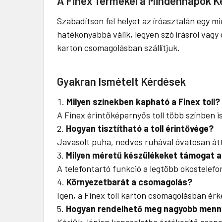
A Finex Termékei a Mindennapok 
Szabadítson fel helyet az íróasztalán egy 
hatékonyabbá válik, legyen szó írásról vag
karton csomagolásban szállítjuk.
Gyakran Ismételt Kérdések
Milyen színekben kapható a Finex toll?
A Finex érintőképernyős toll több színben i
Hogyan tisztítható a toll érintővége?
Javasolt puha, nedves ruhával óvatosan átt
Milyen méretű készülékeket támogat a
A telefontartó funkció a legtöbb okostelefo
Környezetbarát a csomagolás?
Igen, a Finex toll karton csomagolásban érk
Hogyan rendelhető meg nagyobb menn