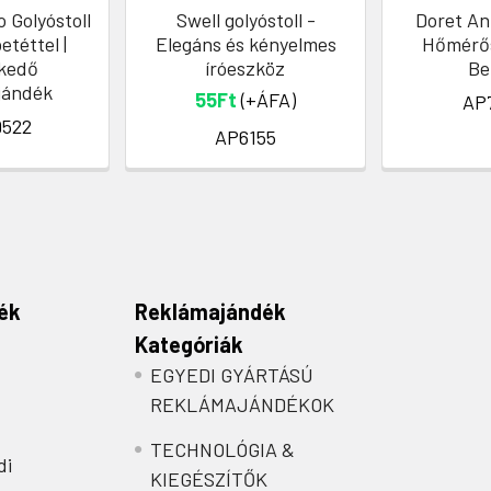
o Golyóstoll
Swell golyóstoll -
Doret Ant
etéttel |
Elegáns és kényelmes
Hőmérős
kedő
íróeszköz
Be
jándék
55Ft
(+ÁFA)
AP
522
AP6155
ék
Reklámajándék
Kategóriák
EGYEDI GYÁRTÁSÚ
REKLÁMAJÁNDÉKOK
TECHNOLÓGIA &
di
KIEGÉSZÍTŐK