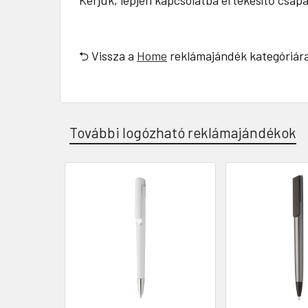
Kérjük, lépjen kapcsolatba értékesítő csap
⮌ Vissza a
Home
reklámajándék kategóriár
További logózható reklámajándékok