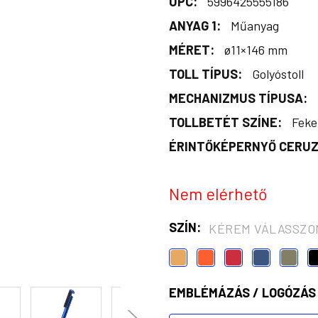
UPC:
5996425555186
ANYAG 1:
Műanyag
MÉRET:
ø11×146 mm
TOLL TÍPUS:
Golyóstoll
MECHANIZMUS TÍPUSA:
TOLLBETÉT SZÍNE:
Feke
ÉRINTŐKÉPERNYŐ CERUZ
Nem elérhető
SZÍN:
KÉREM VÁLASSZO
EMBLÉMÁZÁS / LOGÓZÁS