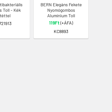
ibakteriális
BERN Elegáns Fekete
Yein Gol
 Toll - Kék
Nyomógombos
Reklá
téttel
Alumínium Toll
T
119Ft
(+ÁFA)
7
721913
KC8893