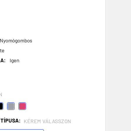
Nyomógombos
te
A:
Igen
N
 TÍPUSA:
KÉREM VÁLASSZON