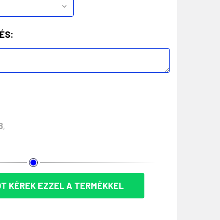
ÉS:
8
,
T KÉREK EZZEL A TERMÉKKEL