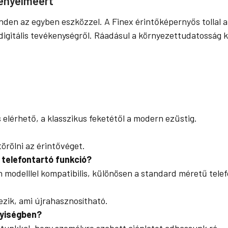
Kényelméért
minden az egyben eszközzel. A Finex érintőképernyős tolla
y digitális tevékenységről. Ráadásul a környezettudatosság
s elérhető, a klasszikus feketétől a modern ezüstig.
örölni az érintővéget.
 telefontartó funkció?
n modelllel kompatibilis, különösen a standard méretű tele
ezik, ami újrahasznosítható.
yiségben?