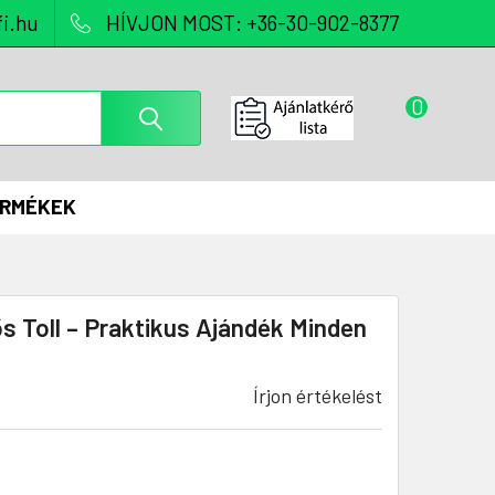
i.hu
HÍVJON MOST: +36-30-902-8377
0
ERMÉKEK
s Toll – Praktikus Ajándék Minden
Írjon értékelést