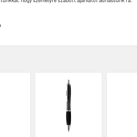
atunkkal, hogy személyre szabott ajánlatot adhassunk rá.
a