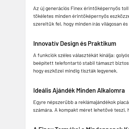
Az új generációs Finex érintőképernyős tol
tökéletes minden érintőképernyős eszközzel,
szereltük fel, hogy minden írás világosan é
Innovatív Design és Praktikum
A funkciók széles választékát kínálja: golyó
beépített telefontartó stabil támaszt biztos
hogy eszközei mindig tiszták legyenek.
Ideális Ajándék Minden Alkalomra
Egyre népszerűbb a reklámajándékok piacán,
számára. A kompakt méret lehetővé teszi, h