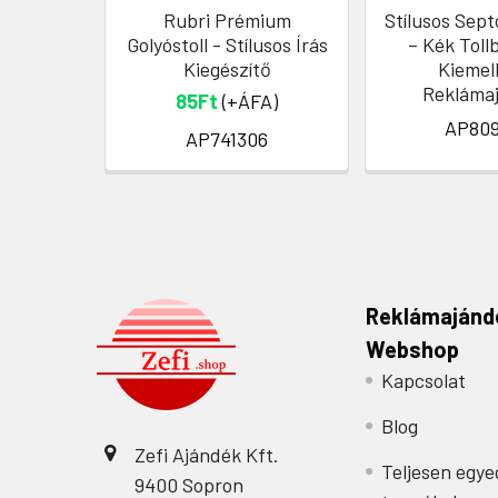
Rubri Prémium
Stílusos Sept
Golyóstoll - Stílusos Írás
– Kék Tollb
Kiegészítő
Kiemel
Rekláma
85Ft
(+ÁFA)
AP809
AP741306
Reklámajánd
Webshop
Kapcsolat
Blog
Zefi Ajándék Kft.
Teljesen egye
9400 Sopron