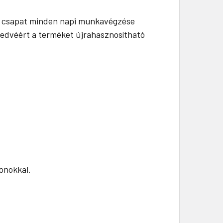
l a csapat minden napi munkavégzése
 kedvéért a terméket újrahasznosítható
fonokkal.