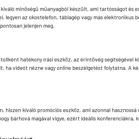
l kiváló minőségű műanyagból készült, ami tartósságot és e
 legyen az okostelefon, táblagép vagy más elektronikus ber
s pontosan jelenjen meg.
stollként hatékony írási eszköz, az érintővég segítségével k
ít, ha videót nézne vagy online beszélgetést folytatna. A k
 hiszen kiváló promóciós eszköz, ami azonnal hasznossá vá
ogy bárhová magával vigye, ezért ideális konferenciákra, k