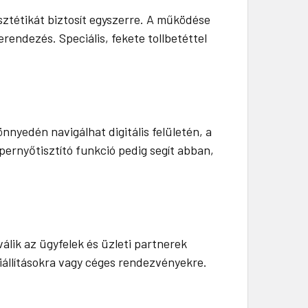
sztétikát biztosít egyszerre. A működése
endezés. Speciális, fekete tollbetéttel
önnyedén navigálhat digitális felületén, a
épernyőtisztító funkció pedig segít abban,
lik az ügyfelek és üzleti partnerek
iállításokra vagy céges rendezvényekre.