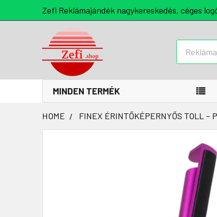
Zefi Reklámajándék nagykereskedés, céges log
Keresés
MINDEN TERMÉK
HOME
FINEX ÉRINTŐKÉPERNYŐS TOLL –