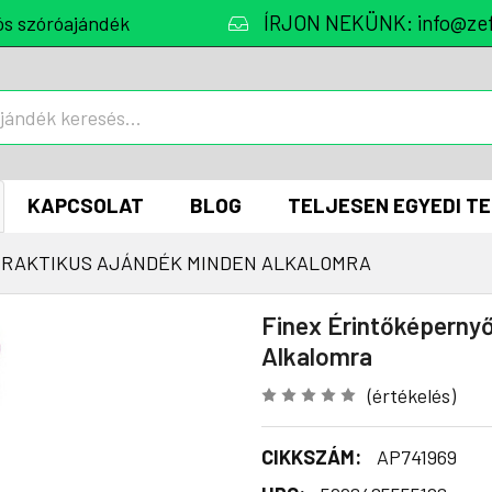
ÍRJON NEKÜNK: info@zef
ós szóróajándék
KAPCSOLAT
BLOG
TELJESEN EGYEDI T
 PRAKTIKUS AJÁNDÉK MINDEN ALKALOMRA
Finex Érintőképernyő
Alkalomra
(értékelés)
CIKKSZÁM:
AP741969