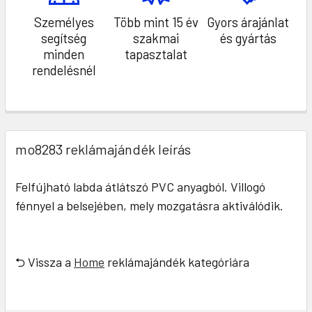
Személyes
Több mint 15 év
Gyors árajánlat
segítség
szakmai
és gyártás
minden
tapasztalat
rendelésnél
mo8283 reklámajándék leírás
Felfújható labda átlátszó PVC anyagból. Villogó
fénnyel a belsejében, mely mozgatásra aktiválódik.
⮌ Vissza a
Home
reklámajándék kategóriára