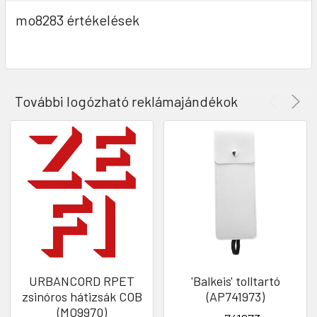
mo8283 értékelések
További logózható reklámajándékok
URBANCORD RPET
'Balkeis' tolltartó
zsinóros hátizsák COB
(AP741973)
(MO9970)