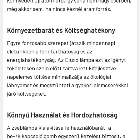
könnyedén újratölthető, így soha nem hagy cserben,
még akkor sem, ha nincs kéznél áramforrás.
Környezetbarát és Költséghatékony
Egyre fontosabb szerepet játszik mindennapi
életünkben a fenntarthatóság és az
energiahatékonyság. Az Eluxo lámpa ezt az igényt
tökéletesen szem előtt tartva lett kifejlesztve:
napelemes töltése minimalizálja az ökológiai
lábnyomot és megszünteti a gyakori elemcserékkel
járó költségeket.
Könnyű Használat és Hordozhatóság
A zseblámpa kialakítása felhasználóbarát: a
be-/kikapcsoló gomb egyszerű kezelést biztosít, a