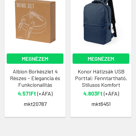
MEGNÉZEM
MEGNÉZEM
Albion Borkészlet 4
Konor Hátizsák USB
Részes - Elegancia és
Porttal: Fenntartható,
Funkcionalitás
Stílusos Komfort
4.571Ft
(+ÁFA)
4.803Ft
(+ÁFA)
mkt20787
mkt6451