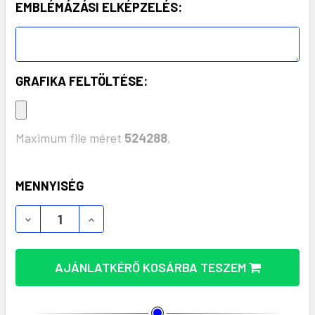
EMBLÉMÁZÁSI ELKÉPZELÉS:
GRAFIKA FELTÖLTÉSE:
Maximum file méret
524288
,
KÉSZLET:
MENNYISÉG
ELUXO NAPELEMES 3 LED KULCSTARTÓS LÁMPA M
ELUXO NAPELEMES 3 LED KULCSTARTÓS
AJÁNLATKÉRŐ KOSÁRBA TESZEM