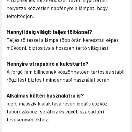
A napelemes töltőrendszer révén egyszerűen
helyezze közvetlen napfényre a lámpát, hogy
feltöltődjön.
Mennyi ideig világít teljes töltéssel?
Teljes töltéssel a lámpa több órán keresztül képes
működni, biztosítva a hosszan tartó világítást.
Mennyire strapabíró a kulcstartó?
A forgó fém bilincsnek köszönhetően tartós és stabil
rögzítést biztosít mindennapi használat során.
Alkalmas kültéri használatra is?
Igen, masszív kialakítása révén ideális eszköz
táborozáshoz, sétához és egyéb szabadtéri
tevékenységekhez.