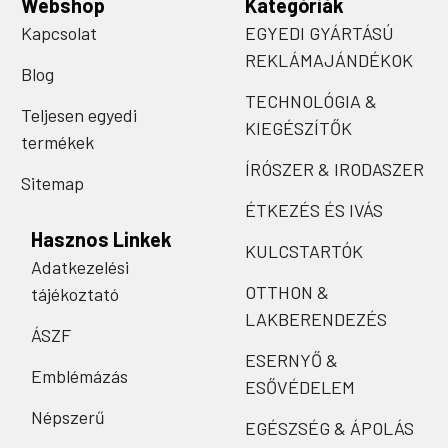
Webshop
Kategóriák
Kapcsolat
EGYEDI GYÁRTÁSÚ
REKLÁMAJÁNDÉKOK
Blog
TECHNOLÓGIA &
Teljesen egyedi
KIEGÉSZÍTŐK
termékek
ÍRÓSZER & IRODASZER
Sitemap
ÉTKEZÉS ÉS IVÁS
Hasznos Linkek
KULCSTARTÓK
Adatkezelési
OTTHON &
tájékoztató
LAKBERENDEZÉS
ÁSZF
ESERNYŐ &
Emblémázás
ESŐVÉDELEM
Népszerű
EGÉSZSÉG & ÁPOLÁS