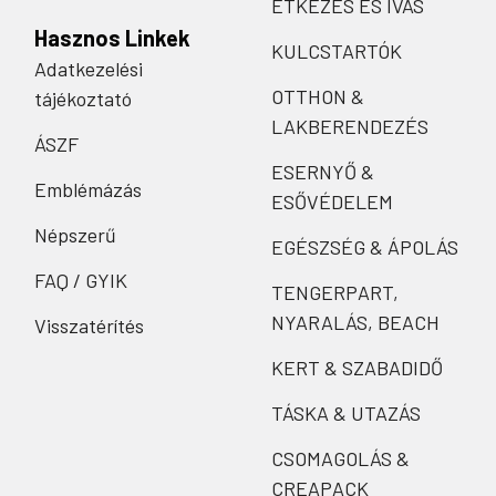
ÉTKEZÉS ÉS IVÁS
Hasznos Linkek
KULCSTARTÓK
Adatkezelési
OTTHON &
tájékoztató
LAKBERENDEZÉS
ÁSZF
ESERNYŐ &
Emblémázás
ESŐVÉDELEM
Népszerű
EGÉSZSÉG & ÁPOLÁS
FAQ / GYIK
TENGERPART,
NYARALÁS, BEACH
Visszatérítés
KERT & SZABADIDŐ
TÁSKA & UTAZÁS
CSOMAGOLÁS &
CREAPACK