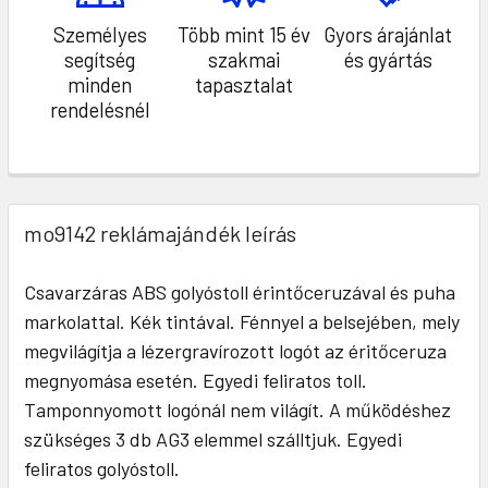
Személyes
Több mint 15 év
Gyors árajánlat
segítség
szakmai
és gyártás
minden
tapasztalat
rendelésnél
mo9142 reklámajándék leírás
Csavarzáras ABS golyóstoll érintőceruzával és puha
markolattal. Kék tintával. Fénnyel a belsejében, mely
megvilágítja a lézergravírozott logót az éritőceruza
megnyomása esetén. Egyedi feliratos toll.
Tamponnyomott logónál nem világít. A működéshez
szükséges 3 db AG3 elemmel szálltjuk. Egyedi
feliratos golyóstoll.