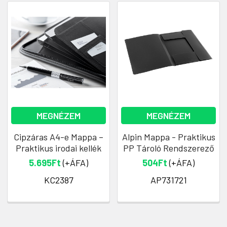
MEGNÉZEM
MEGNÉZEM
Cipzáras A4-e Mappa –
Alpin Mappa - Praktikus
Praktikus irodai kellék
PP Tároló Rendszerező
5.695Ft
(+ÁFA)
504Ft
(+ÁFA)
KC2387
AP731721