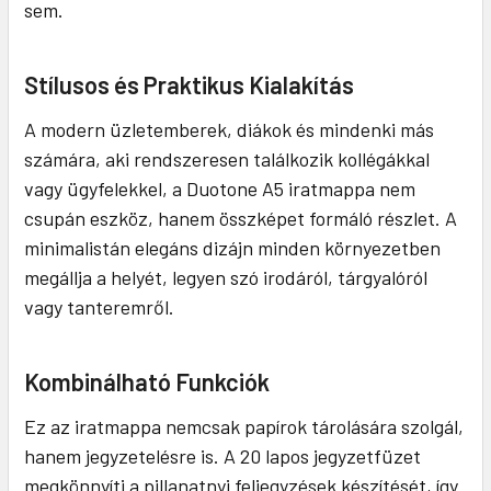
sem.
Stílusos és Praktikus Kialakítás
A modern üzletemberek, diákok és mindenki más
számára, aki rendszeresen találkozik kollégákkal
vagy ügyfelekkel, a Duotone A5 iratmappa nem
csupán eszköz, hanem összképet formáló részlet. A
minimalistán elegáns dizájn minden környezetben
megállja a helyét, legyen szó irodáról, tárgyalóról
vagy tanteremről.
Kombinálható Funkciók
Ez az iratmappa nemcsak papírok tárolására szolgál,
hanem jegyzetelésre is. A 20 lapos jegyzetfüzet
megkönnyíti a pillanatnyi feljegyzések készítését, így