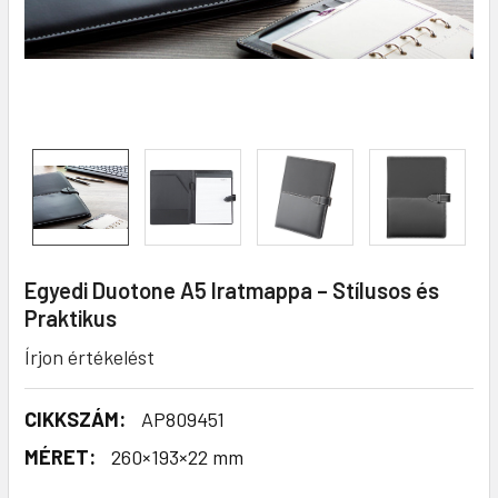
Egyedi Duotone A5 Iratmappa – Stílusos és
Praktikus
Írjon értékelést
CIKKSZÁM:
AP809451
MÉRET:
260×193×22 mm