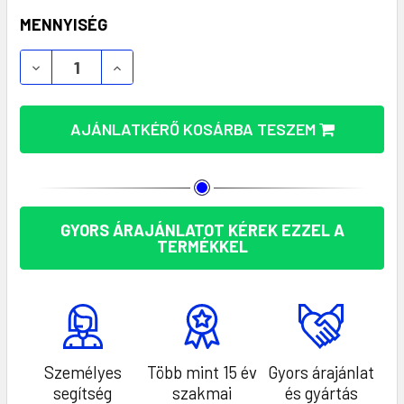
KÉSZLET:
MENNYISÉG
EGYEDI DUOTONE A5 IRATMAPPA – STÍLUSOS ÉS P
EGYEDI DUOTONE A5 IRATMAPPA – STÍL
AJÁNLATKÉRŐ KOSÁRBA TESZEM
GYORS ÁRAJÁNLATOT KÉREK EZZEL A
TERMÉKKEL
Személyes
Több mint 15 év
Gyors árajánlat
segítség
szakmai
és gyártás