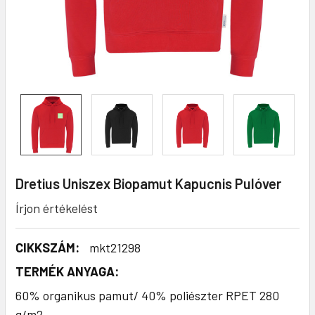
Dretius Uniszex Biopamut Kapucnis Pulóver
Írjon értékelést
CIKKSZÁM:
mkt21298
TERMÉK ANYAGA:
60% organikus pamut/ 40% poliészter RPET 280
g/m2