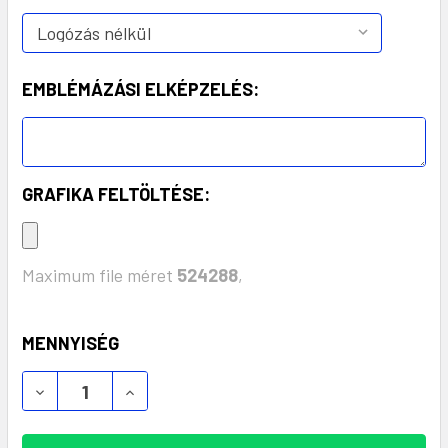
EMBLÉMÁZÁSI ELKÉPZELÉS:
GRAFIKA FELTÖLTÉSE:
Maximum file méret
524288
,
KÉSZLET:
MENNYISÉG
DRETI