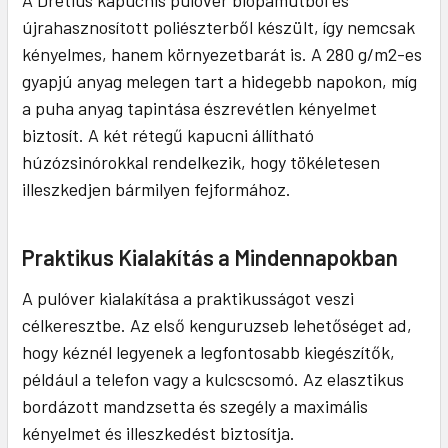
A Dretius kapucnis pulóver biopamutból és
újrahasznosított poliészterből készült, így nemcsak
kényelmes, hanem környezetbarát is. A 280 g/m2-es
gyapjú anyag melegen tart a hidegebb napokon, míg
a puha anyag tapintása észrevétlen kényelmet
biztosít. A két rétegű kapucni állítható
húzózsinórokkal rendelkezik, hogy tökéletesen
illeszkedjen bármilyen fejformához.
Praktikus Kialakítás a Mindennapokban
A pulóver kialakítása a praktikusságot veszi
célkeresztbe. Az első kenguruzseb lehetőséget ad,
hogy kéznél legyenek a legfontosabb kiegészítők,
például a telefon vagy a kulcscsomó. Az elasztikus
bordázott mandzsetta és szegély a maximális
kényelmet és illeszkedést biztosítja.