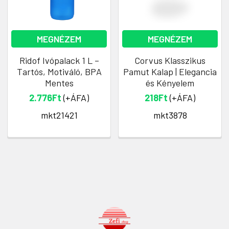
MEGNÉZEM
MEGNÉZEM
Ridof Ivópalack 1 L –
Corvus Klasszikus
Tartós, Motiváló, BPA
Pamut Kalap | Elegancia
Mentes
és Kényelem
2.776Ft
(+ÁFA)
218Ft
(+ÁFA)
mkt21421
mkt3878