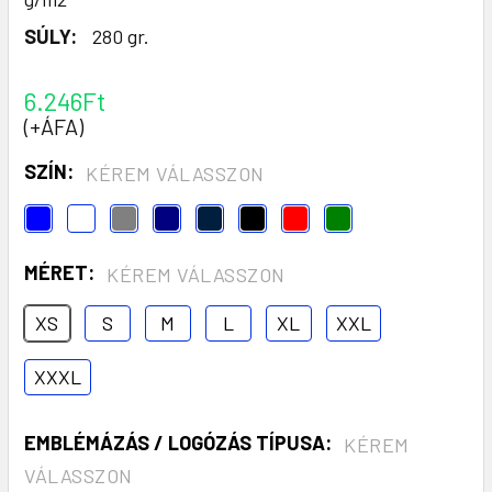
SÚLY:
280 gr.
6.246Ft
(+ÁFA)
SZÍN:
KÉREM VÁLASSZON
MÉRET:
KÉREM VÁLASSZON
XS
S
M
L
XL
XXL
XXXL
EMBLÉMÁZÁS / LOGÓZÁS TÍPUSA:
KÉREM
VÁLASSZON