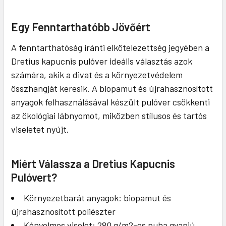
Egy Fenntarthatóbb Jövőért
A fenntarthatóság iránti elkötelezettség jegyében a
Dretius kapucnis pulóver ideális választás azok
számára, akik a divat és a környezetvédelem
összhangját keresik. A biopamut és újrahasznosított
anyagok felhasználásával készült pulóver csökkenti
az ökológiai lábnyomot, miközben stílusos és tartós
viseletet nyújt.
Miért Válassza a Dretius Kapucnis
Pulóvert?
Környezetbarát anyagok: biopamut és
újrahasznosított poliészter
Kényelmes viselet: 280 g/m2-es puha gyapjú