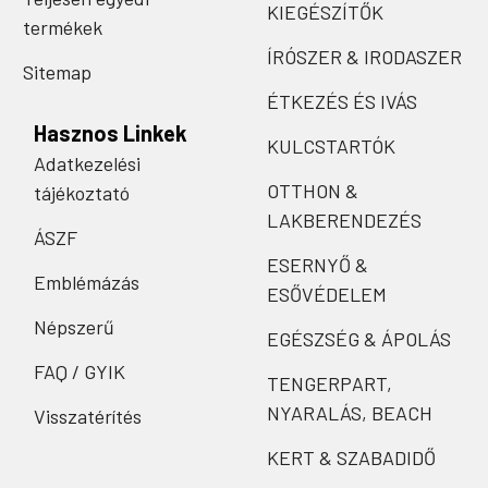
KIEGÉSZÍTŐK
termékek
ÍRÓSZER & IRODASZER
Sitemap
ÉTKEZÉS ÉS IVÁS
Hasznos Linkek
KULCSTARTÓK
Adatkezelési
OTTHON &
tájékoztató
LAKBERENDEZÉS
ÁSZF
ESERNYŐ &
Emblémázás
ESŐVÉDELEM
Népszerű
EGÉSZSÉG & ÁPOLÁS
FAQ / GYIK
TENGERPART,
NYARALÁS, BEACH
Visszatérítés
KERT & SZABADIDŐ