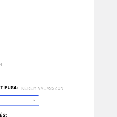
N
 TÍPUSA:
KÉREM VÁLASSZON
ÉS: