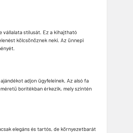
állalata stílusát. Ez a kihajtható
elenést kölcsönöznek neki. Az ünnepi
ményét.
 ajándékot adjon ügyfeleinek. Az alsó fa
 méretű borítékban érkezik, mely szintén
mcsak elegáns és tartós, de környezetbarát