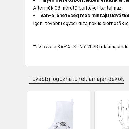
A termék C6 méretű borítékot tartalmaz.
Van-e lehetőség más mintájú üdvözlől
Igen, további egyedi dizájnok is elérhetők i
⮌ Vissza a
KARÁCSONY 2026
reklámajándé
További logózható reklámajándékok