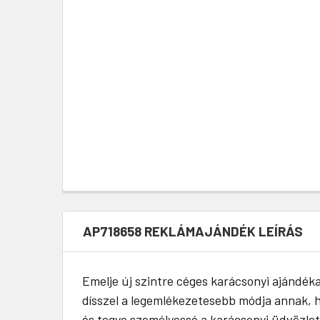
AP718658 REKLÁMAJÁNDÉK LEÍRÁS
Emelje új szintre céges karácsonyi ajándéka
dísszel a legemlékezetesebb módja annak, ho
és tegye személyessé a karácsonyi üdvözleté