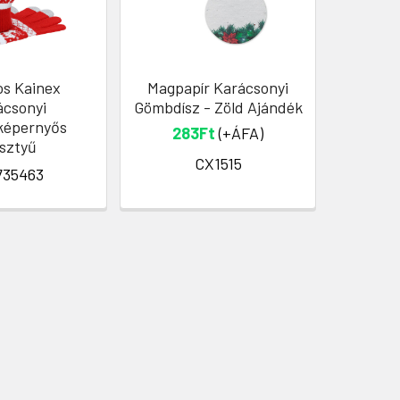
os Kainex
Magpapír Karácsonyi
Nugl
ácsonyi
Gömbdísz - Zöld Ajándék
Kerámia
képernyős
283Ft
(+ÁFA)
sztyű
CX1515
735463