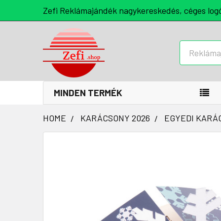
Zefi Reklámajándék nagykereskedés, céges log
Keresés
MINDEN TERMÉK
HOME
KARÁCSONY 2026
EGYEDI KARÁ