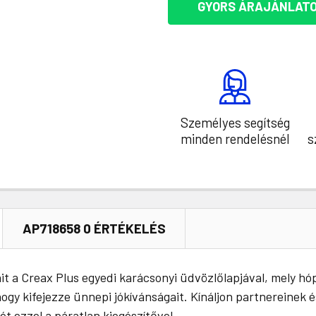
GYORS ÁRAJÁNLATO
Személyes segítség
minden rendelésnél
s
AP718658 0 ÉRTÉKELÉS
it a Creax Plus egyedi karácsonyi üdvözlőlapjával, mely hó
gy kifejezze ünnepi jókívánságait. Kínáljon partnereinek é
t ezzel a páratlan kiegészítővel.