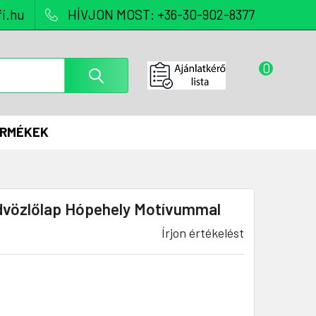
i.hu
HÍVJON MOST: +36-30-902-8377
0
ERMÉKEK
dvözlőlap Hópehely Motívummal
Írjon értékelést