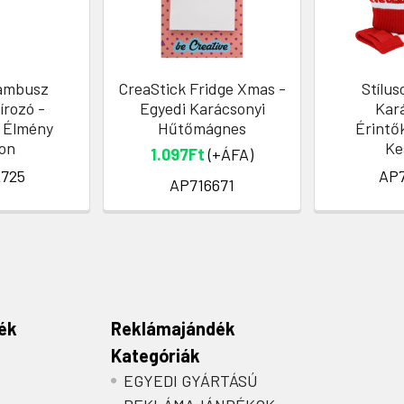
ambusz
CreaStick Fridge Xmas -
Stílus
írozó -
Egyedi Karácsonyi
Kar
 Élmény
Hűtőmágnes
Érintő
on
Ke
1.097Ft
(+ÁFA)
725
AP
AP716671
ék
Reklámajándék
Kategóriák
EGYEDI GYÁRTÁSÚ