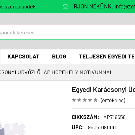
ÍRJON NEKÜNK: info@zef
ós szóróajándék
KAPCSOLAT
BLOG
TELJESEN EGYEDI T
CSONYI ÜDVÖZLŐLAP HÓPEHELY MOTÍVUMMAL
Egyedi Karácsonyi Ü
(értékelés)
CIKKSZÁM:
AP718658
UPC:
9505109000