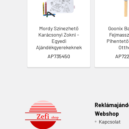
Mordy Színezhető
Goonix B
Karácsonyi Zokni -
Fejmassz
Egyedi
Pihentető
Ajándékgyerekeknek
Otth
AP735450
AP722
Reklámajánd
Webshop
Kapcsolat