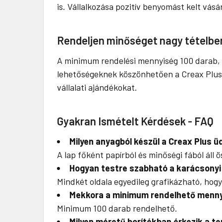
is. Vállalkozása pozitív benyomást kelt vás
Rendeljen minőséget nagy tételbe
A minimum rendelési mennyiség 100 darab, í
lehetőségeknek köszönhetően a Creax Plus 
vállalati ajándékokat.
Gyakran Ismételt Kérdések - FAQ
Milyen anyagból készül a Creax Plus ü
A lap főként papírból és minőségi fából áll ö
Hogyan testre szabható a karácsonyi
Mindkét oldala egyedileg grafikázható, hogy
Mekkora a minimum rendelhető menn
Minimum 100 darab rendelhető.
Milyen méretű borítékban érkezik a t