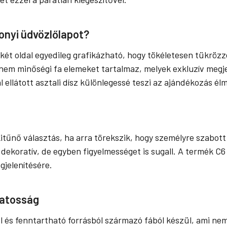
onyi üdvözlőlapot?
t oldal egyedileg grafikázható, hogy tökéletesen tükrözze v
nem minőségi fa elemeket tartalmaz, melyek exkluzív megj
ellátott asztali dísz különlegessé teszi az ajándékozás él
itűnő választás, ha arra törekszik, hogy személyre szabott
dekoratív, de egyben figyelmességet is sugall. A termék C6
gjelenítésére.
datosság
l és fenntartható forrásból származó fából készül, ami ne