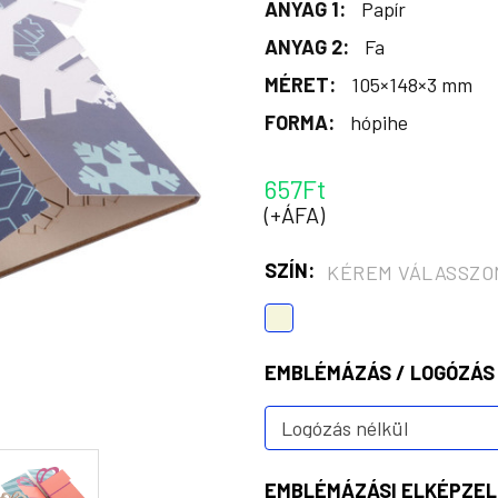
ANYAG 1:
Papír
ANYAG 2:
Fa
MÉRET:
105×148×3 mm
FORMA:
hópihe
657Ft
(+ÁFA)
SZÍN:
KÉREM VÁLASSZO
EMBLÉMÁZÁS / LOGÓZÁS
EMBLÉMÁZÁSI ELKÉPZEL