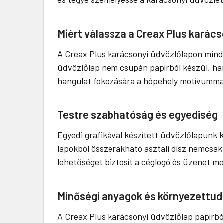
Miért válassza a Creax Plus karács
A Creax Plus karácsonyi üdvözlőlapon mindké
üdvözlőlap nem csupán papírból készül, ha
hangulat fokozására a hópehely motívummal 
Testre szabhatóság és egyediség
Egyedi grafikával készített üdvözlőlapunk k
lapokból összerakható asztali dísz nemcsak 
lehetőséget biztosít a céglogó és üzenet me
Minőségi anyagok és környezettu
A Creax Plus karácsonyi üdvözlőlap papírbó