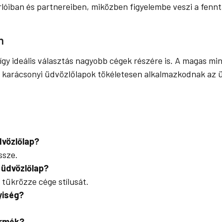
árlóiban és partnereiben, miközben figyelembe veszi a fenn
n
gy ideális választás nagyobb cégek részére is. A magas mi
karácsonyi üdvözlőlapok tökéletesen alkalmazkodnak az üz
dvözlőlap?
ssze.
 üdvözlőlap?
 tükrözze cége stílusát.
yiség?
ermék?