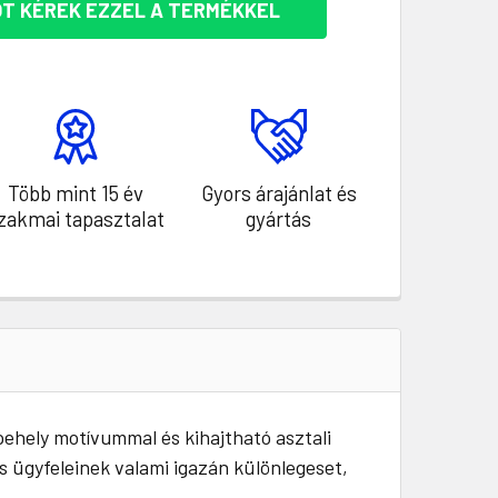
T KÉREK EZZEL A TERMÉKKEL
Több mint 15 év
Gyors árajánlat és
zakmai tapasztalat
gyártás
pehely motívummal és kihajtható asztali
s ügyfeleinek valami igazán különlegeset,