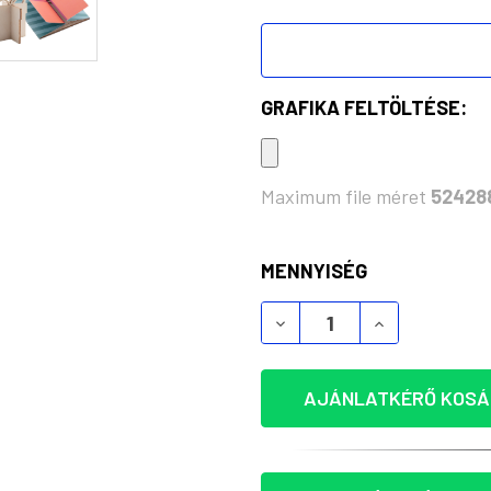
GRAFIKA FELTÖLTÉSE:
Maximum file méret
52428
KÉSZLET:
MENNYISÉG
AJÁNLATKÉRŐ KOSÁ