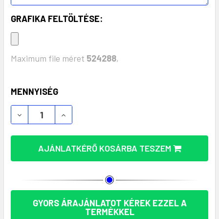
GRAFIKA FELTÖLTÉSE:
Maximum file méret
524288
,
KÉSZLET:
MENNYISÉG
AJÁNLATKÉRŐ KOSÁRBA TESZEM
GYORS ÁRAJÁNLATOT KÉREK EZZEL A
TERMÉKKEL