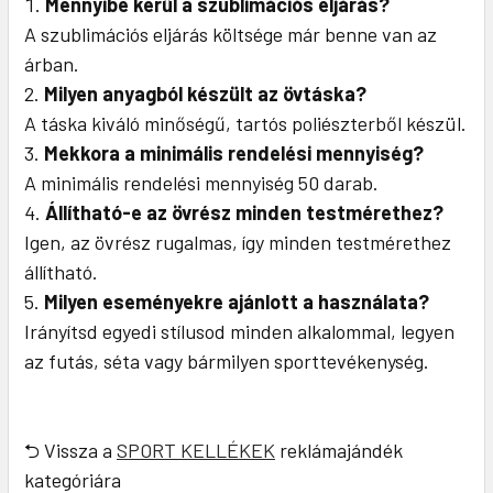
Mennyibe kerül a szublimációs eljárás?
A szublimációs eljárás költsége már benne van az
árban.
Milyen anyagból készült az övtáska?
A táska kiváló minőségű, tartós poliészterből készül.
Mekkora a minimális rendelési mennyiség?
A minimális rendelési mennyiség 50 darab.
Állítható-e az övrész minden testmérethez?
Igen, az övrész rugalmas, így minden testmérethez
állítható.
Milyen eseményekre ajánlott a használata?
Irányítsd egyedi stílusod minden alkalommal, legyen
az futás, séta vagy bármilyen sporttevékenység.
⮌ Vissza a
SPORT KELLÉKEK
reklámajándék
kategóriára