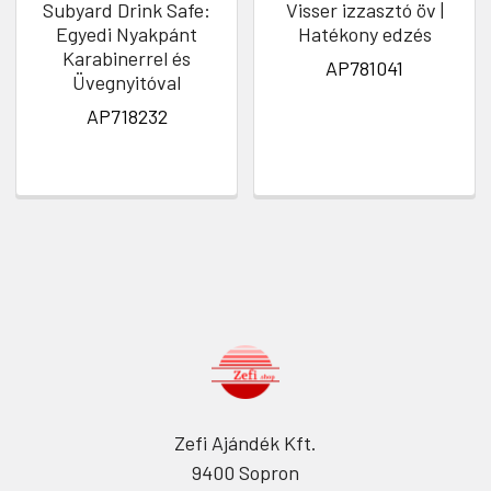
Subyard Drink Safe:
Visser izzasztó öv |
Egyedi Nyakpánt
Hatékony edzés
Karabinerrel és
AP781041
Üvegnyitóval
AP718232
Zefi Ajándék Kft.
9400 Sopron