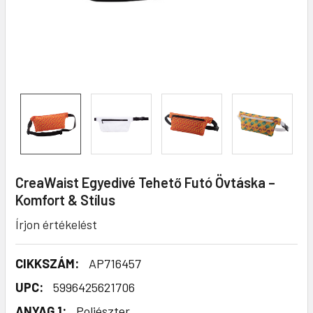
CreaWaist Egyedivé Tehető Futó Övtáska –
Komfort & Stílus
Írjon értékelést
CIKKSZÁM:
AP716457
UPC:
5996425621706
ANYAG 1:
Poliészter