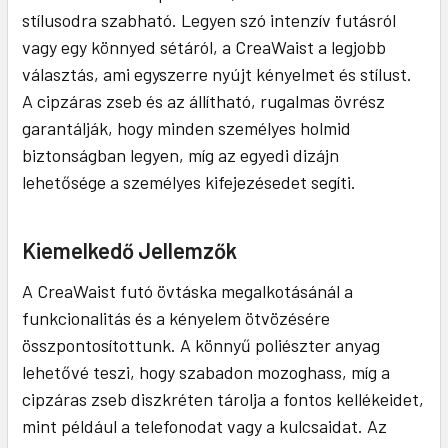
stílusodra szabható. Legyen szó intenzív futásról
vagy egy könnyed sétáról, a CreaWaist a legjobb
választás, ami egyszerre nyújt kényelmet és stílust.
A cipzáras zseb és az állítható, rugalmas övrész
garantálják, hogy minden személyes holmid
biztonságban legyen, míg az egyedi dizájn
lehetősége a személyes kifejezésedet segíti.
Kiemelkedő Jellemzők
A CreaWaist futó övtáska megalkotásánál a
funkcionalitás és a kényelem ötvözésére
összpontosítottunk. A könnyű poliészter anyag
lehetővé teszi, hogy szabadon mozoghass, míg a
cipzáras zseb diszkréten tárolja a fontos kellékeidet,
mint például a telefonodat vagy a kulcsaidat. Az