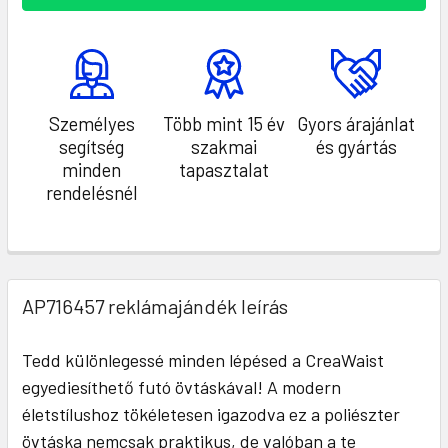
Személyes
Több mint 15 év
Gyors árajánlat
segítség
szakmai
és gyártás
minden
tapasztalat
rendelésnél
AP716457 reklámajándék leírás
Tedd különlegessé minden lépésed a CreaWaist
egyediesíthető futó övtáskával! A modern
életstílushoz tökéletesen igazodva ez a poliészter
övtáska nemcsak praktikus, de valóban a te