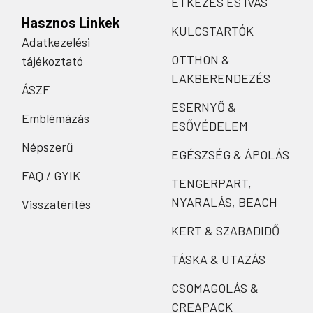
ÉTKEZÉS ÉS IVÁS
Hasznos Linkek
KULCSTARTÓK
Adatkezelési
OTTHON &
tájékoztató
LAKBERENDEZÉS
ÁSZF
ESERNYŐ &
Emblémázás
ESŐVÉDELEM
Népszerű
EGÉSZSÉG & ÁPOLÁS
FAQ / GYIK
TENGERPART,
NYARALÁS, BEACH
Visszatérítés
KERT & SZABADIDŐ
TÁSKA & UTAZÁS
CSOMAGOLÁS &
CREAPACK