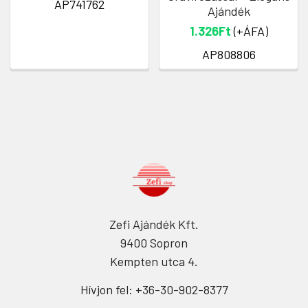
AP741762
Ajándék
1.326Ft
(+ÁFA)
AP808806
Zefi Ajándék Kft.
9400 Sopron
Kempten utca 4.
Hívjon fel: +36-30-902-8377