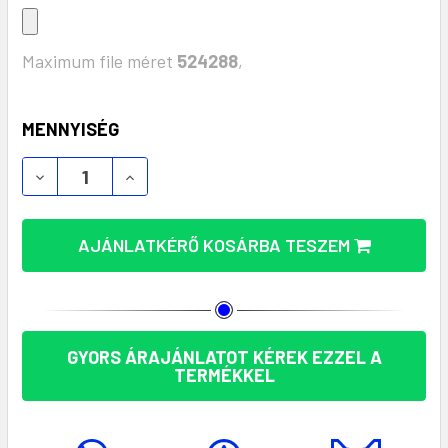
Maximum file méret
524288
,
KÉSZLET:
MENNYISÉG
AJÁNLATKÉRŐ KOSÁRBA TESZEM
GYORS ÁRAJÁNLATOT KÉREK EZZEL A
TERMÉKKEL