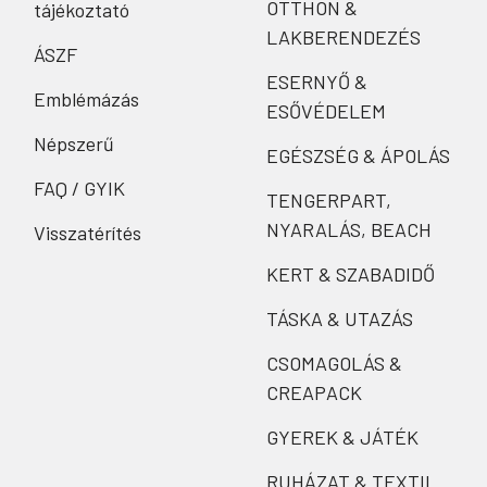
OTTHON &
tájékoztató
LAKBERENDEZÉS
ÁSZF
ESERNYŐ &
Emblémázás
ESŐVÉDELEM
Népszerű
EGÉSZSÉG & ÁPOLÁS
FAQ / GYIK
TENGERPART,
NYARALÁS, BEACH
Visszatérítés
KERT & SZABADIDŐ
TÁSKA & UTAZÁS
CSOMAGOLÁS &
CREAPACK
GYEREK & JÁTÉK
RUHÁZAT & TEXTIL