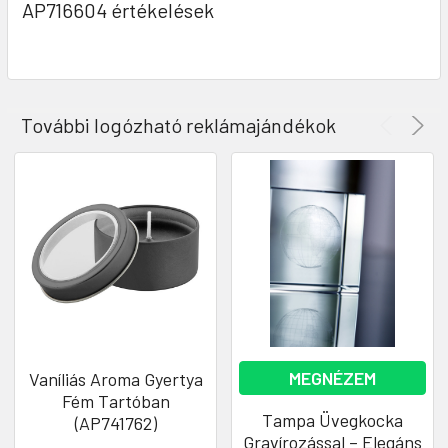
AP716604 értékelések
További logózható reklámajándékok
MEGNÉZEM
Vaníliás Aroma Gyertya
Fém Tartóban
Tampa Üvegkocka
(AP741762)
Gravírozással – Elegáns