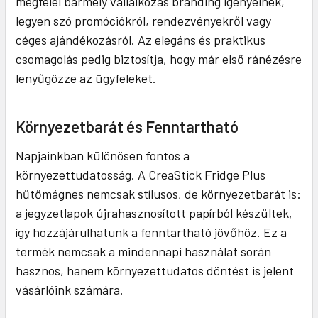
megfelel bármely vállalkozás branding igényeinek,
legyen szó promóciókról, rendezvényekről vagy
céges ajándékozásról. Az elegáns és praktikus
csomagolás pedig biztosítja, hogy már első ránézésre
lenyűgözze az ügyfeleket.
Környezetbarát és Fenntartható
Napjainkban különösen fontos a
környezettudatosság. A CreaStick Fridge Plus
hűtőmágnes nemcsak stílusos, de környezetbarát is:
a jegyzetlapok újrahasznosított papírból készültek,
így hozzájárulhatunk a fenntartható jövőhöz. Ez a
termék nemcsak a mindennapi használat során
hasznos, hanem környezettudatos döntést is jelent
vásárlóink számára.