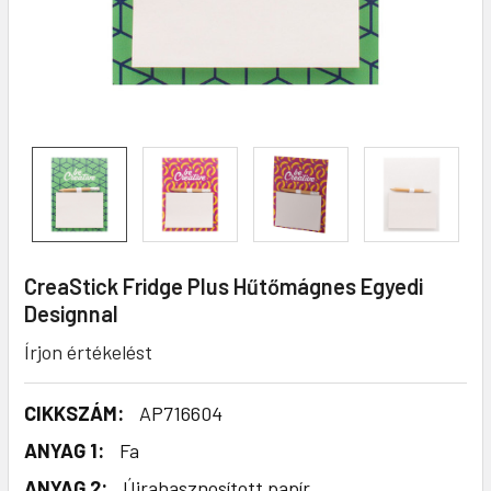
CreaStick Fridge Plus Hűtőmágnes Egyedi
Designnal
Írjon értékelést
CIKKSZÁM:
AP716604
ANYAG 1:
Fa
ANYAG 2:
Újrahasznosított papír