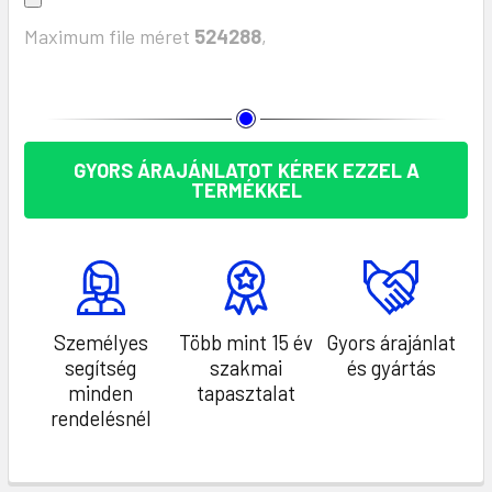
Maximum file méret
524288
,
KÉSZLET:
GYORS ÁRAJÁNLATOT KÉREK EZZEL A
TERMÉKKEL
Személyes
Több mint 15 év
Gyors árajánlat
segítség
szakmai
és gyártás
minden
tapasztalat
rendelésnél