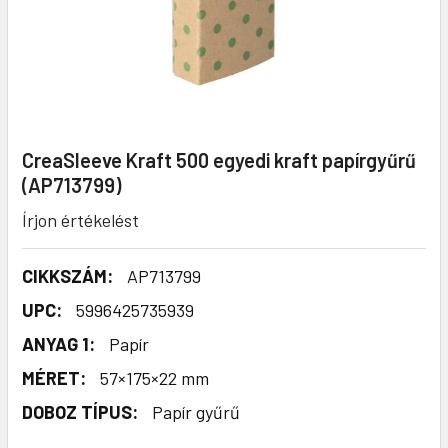
CreaSleeve Kraft 500 egyedi kraft papírgyűrű
(AP713799)
Írjon értékelést
CIKKSZÁM:
AP713799
UPC:
5996425735939
ANYAG 1:
Papír
MÉRET:
57×175×22 mm
DOBOZ TÍPUS:
Papír gyűrű