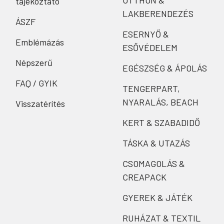
OTTHON &
tájékoztató
LAKBERENDEZÉS
ÁSZF
ESERNYŐ &
Emblémázás
ESŐVÉDELEM
Népszerű
EGÉSZSÉG & ÁPOLÁS
FAQ / GYIK
TENGERPART,
NYARALÁS, BEACH
Visszatérítés
KERT & SZABADIDŐ
TÁSKA & UTAZÁS
CSOMAGOLÁS &
CREAPACK
GYEREK & JÁTÉK
RUHÁZAT & TEXTIL