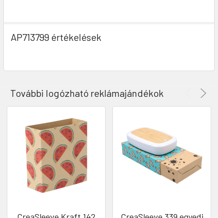
AP713799 értékelések
További logózható reklámajándékok
CreaSleeve Kraft 142
CreaSleeve 339 egyedi