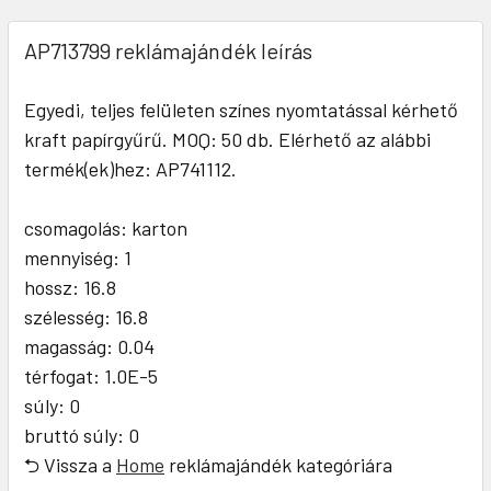
AP713799 reklámajándék leírás
Egyedi, teljes felületen színes nyomtatással kérhető
kraft papírgyűrű. MOQ: 50 db. Elérhető az alábbi
termék(ek)hez: AP741112.
csomagolás: karton
mennyiség: 1
hossz: 16.8
szélesség: 16.8
magasság: 0.04
térfogat: 1.0E-5
súly: 0
bruttó súly: 0
⮌ Vissza a
Home
reklámajándék kategóriára