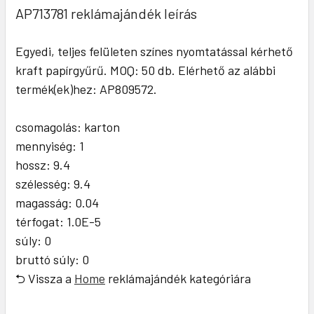
AP713781 reklámajándék leírás
Egyedi, teljes felületen színes nyomtatással kérhető
kraft papírgyűrű. MOQ: 50 db. Elérhető az alábbi
termék(ek)hez: AP809572.
csomagolás: karton
mennyiség: 1
hossz: 9.4
szélesség: 9.4
magasság: 0.04
térfogat: 1.0E-5
súly: 0
bruttó súly: 0
⮌ Vissza a
Home
reklámajándék kategóriára