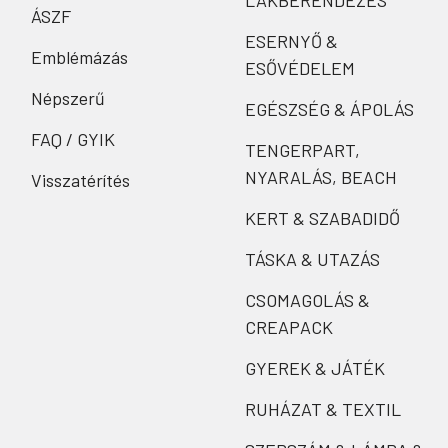
LAKBERENDEZÉS
ÁSZF
ESERNYŐ &
Emblémázás
ESŐVÉDELEM
Népszerű
EGÉSZSÉG & ÁPOLÁS
FAQ / GYIK
TENGERPART,
NYARALÁS, BEACH
Visszatérítés
KERT & SZABADIDŐ
TÁSKA & UTAZÁS
CSOMAGOLÁS &
CREAPACK
GYEREK & JÁTÉK
RUHÁZAT & TEXTIL