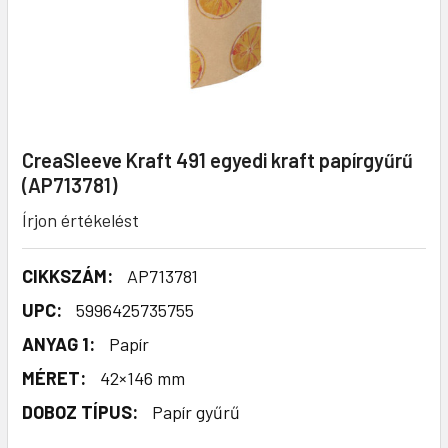
CreaSleeve Kraft 491 egyedi kraft papírgyűrű
(AP713781)
Írjon értékelést
CIKKSZÁM:
AP713781
UPC:
5996425735755
ANYAG 1:
Papír
MÉRET:
42×146 mm
DOBOZ TÍPUS:
Papír gyűrű