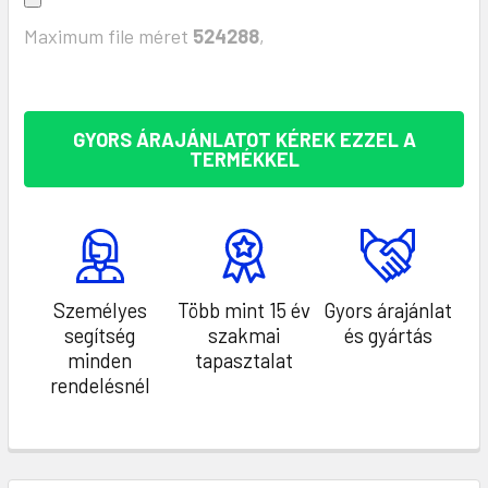
Maximum file méret
524288
,
KÉSZLET:
GYORS ÁRAJÁNLATOT KÉREK EZZEL A
TERMÉKKEL
Személyes
Több mint 15 év
Gyors árajánlat
segítség
szakmai
és gyártás
minden
tapasztalat
rendelésnél