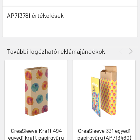
AP713781 értékelések
További logózható reklámajándékok
CreaSleeve Kraft 494
CreaSleeve 331 egyedi
egyedi kraft papírgyűrű
papírgyűrű (AP713460)