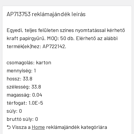
AP713753 reklámajándék leírás
Egyedi, teljes felületen színes nyomtatással kérhető
kraft papírgyűrű. MOQ: 50 db. Elérhető az alábbi
termék(ek)hez: AP722142.
csomagolás: karton
mennyiség: 1
hossz: 33.8
szélesség: 33.8
magasság: 0.04
térfogat: 1.0E-5
súly: 0
bruttó súly: 0
⮌ Vissza a
Home
reklámajándék kategóriára