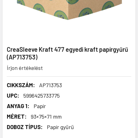
CreaSleeve Kraft 477 egyedi kraft papírgyűrű
(AP713753)
Írjon értékelést
CIKKSZÁM:
AP713753
UPC:
5996425733775
ANYAG 1:
Papír
MÉRET:
93×75×71 mm
DOBOZ TÍPUS:
Papír gyűrű