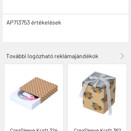
AP713753 értékelések
További logózható reklámajándékok
CreaSleeve Kraft 324
CreaSleeve Kraft 362