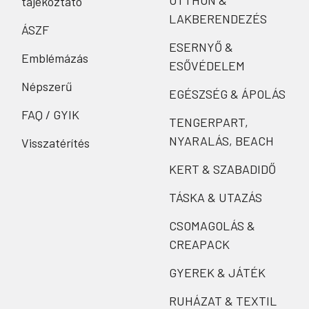
OTTHON &
tájékoztató
LAKBERENDEZÉS
ÁSZF
ESERNYŐ &
Emblémázás
ESŐVÉDELEM
Népszerű
EGÉSZSÉG & ÁPOLÁS
FAQ / GYIK
TENGERPART,
NYARALÁS, BEACH
Visszatérítés
KERT & SZABADIDŐ
TÁSKA & UTAZÁS
CSOMAGOLÁS &
CREAPACK
GYEREK & JÁTÉK
RUHÁZAT & TEXTIL