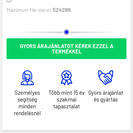
Maximum file méret
524288
,
KÉSZLET:
GYORS ÁRAJÁNLATOT KÉREK EZZEL A
TERMÉKKEL
Személyes
Több mint 15 év
Gyors árajánlat
segítség
szakmai
és gyártás
minden
tapasztalat
rendelésnél