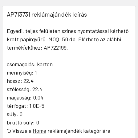
AP713731 reklámajándék leírás
Egyedi, teljes felületen színes nyomtatással kérhető
kraft papírgyűrű. MOQ: 50 db. Elérhető az alábbi
termék(ek)hez: AP722199.
csomagolás: karton
mennyiség: 1
hossz: 22.4
szélesség: 22.4
magasság: 0.04
térfogat: 1.0E-5
súly: 0
bruttó súly: 0
⮌ Vissza a
Home
reklámajándék kategóriára