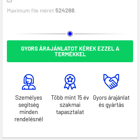
Maximum file méret
524288
,
KÉSZLET:
GYORS ÁRAJÁNLATOT KÉREK EZZEL A
TERMÉKKEL
Személyes
Több mint 15 év
Gyors árajánlat
segítség
szakmai
és gyártás
minden
tapasztalat
rendelésnél