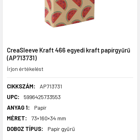
CreaSleeve Kraft 466 egyedi kraft papírgyűrű
(AP713731)
Írjon értékelést
CIKKSZÁM:
AP713731
UPC:
5996425733553
ANYAG 1:
Papír
MÉRET:
73×160×34 mm
DOBOZ TÍPUS:
Papír gyűrű