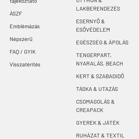
OTTHON &
tájékoztató
LAKBERENDEZÉS
ÁSZF
ESERNYŐ &
Emblémázás
ESŐVÉDELEM
Népszerű
EGÉSZSÉG & ÁPOLÁS
FAQ / GYIK
TENGERPART,
NYARALÁS, BEACH
Visszatérítés
KERT & SZABADIDŐ
TÁSKA & UTAZÁS
CSOMAGOLÁS &
CREAPACK
GYEREK & JÁTÉK
RUHÁZAT & TEXTIL