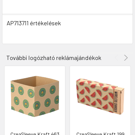
AP713711 értékelések
További logózható reklámajándékok
CreaSleeve Kraft 463
CreaSleeve Kraft 199