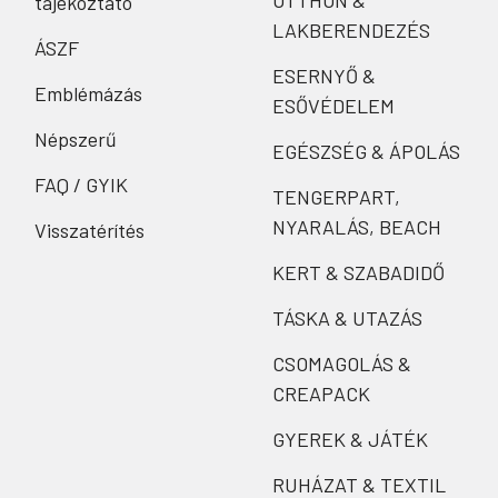
OTTHON &
tájékoztató
LAKBERENDEZÉS
ÁSZF
ESERNYŐ &
Emblémázás
ESŐVÉDELEM
Népszerű
EGÉSZSÉG & ÁPOLÁS
FAQ / GYIK
TENGERPART,
NYARALÁS, BEACH
Visszatérítés
KERT & SZABADIDŐ
TÁSKA & UTAZÁS
CSOMAGOLÁS &
CREAPACK
GYEREK & JÁTÉK
RUHÁZAT & TEXTIL