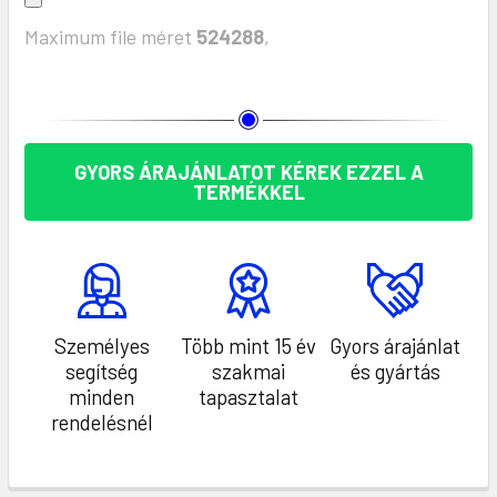
Maximum file méret
524288
,
KÉSZLET:
GYORS ÁRAJÁNLATOT KÉREK EZZEL A
TERMÉKKEL
Személyes
Több mint 15 év
Gyors árajánlat
segítség
szakmai
és gyártás
minden
tapasztalat
rendelésnél