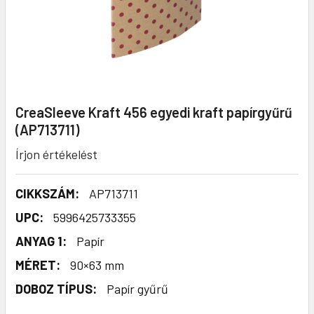
CreaSleeve Kraft 456 egyedi kraft papírgyűrű
(AP713711)
Írjon értékelést
CIKKSZÁM:
AP713711
UPC:
5996425733355
ANYAG 1:
Papír
MÉRET:
90×63 mm
DOBOZ TÍPUS:
Papír gyűrű