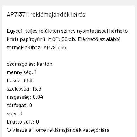
AP713711 reklámajándék leírás
Egyedi, teljes felületen színes nyomtatással kérhető
kraft papírgyűrű. MOQ: 50 db. Elérhető az alábbi
termék(ek)hez: AP791556.
csomagolás: karton
mennyiség: 1
hossz: 13.6
szélesség: 13.6
magasság: 0.04
térfogat: 0
súly: 0
bruttó súly: 0
⮌ Vissza a
Home
reklámajándék kategóriára