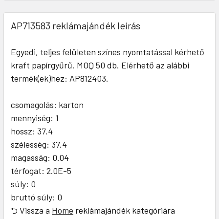
AP713583 reklámajándék leírás
Egyedi, teljes felületen színes nyomtatással kérhető
kraft papírgyűrű. MOQ 50 db. Elérhető az alábbi
termék(ek)hez: AP812403.
csomagolás: karton
mennyiség: 1
hossz: 37.4
szélesség: 37.4
magasság: 0.04
térfogat: 2.0E-5
súly: 0
bruttó súly: 0
⮌ Vissza a
Home
reklámajándék kategóriára