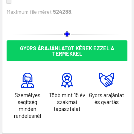
Maximum file méret
524288
,
KÉSZLET:
GYORS ÁRAJÁNLATOT KÉREK EZZEL A
TERMÉKKEL
Személyes
Több mint 15 év
Gyors árajánlat
segítség
szakmai
és gyártás
minden
tapasztalat
rendelésnél