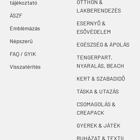
OTTHON &
tájékoztató
LAKBERENDEZÉS
ÁSZF
ESERNYŐ &
Emblémázás
ESŐVÉDELEM
Népszerű
EGÉSZSÉG & ÁPOLÁS
FAQ / GYIK
TENGERPART,
NYARALÁS, BEACH
Visszatérítés
KERT & SZABADIDŐ
TÁSKA & UTAZÁS
CSOMAGOLÁS &
CREAPACK
GYEREK & JÁTÉK
RUHÁZAT & TEXTIL