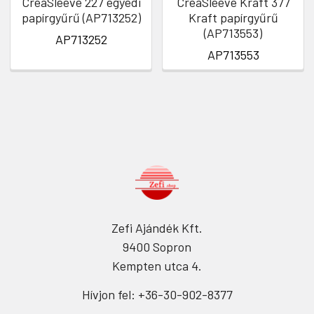
CreaSleeve 227 egyedi
CreaSleeve Kraft 377
papírgyűrű (AP713252)
Kraft papírgyűrű
(AP713553)
AP713252
AP713553
Zefi Ajándék Kft.
9400 Sopron
Kempten utca 4.
Hívjon fel: +36-30-902-8377