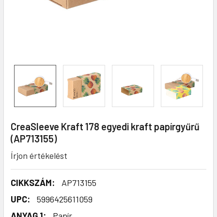
CreaSleeve Kraft 178 egyedi kraft papírgyűrű
(AP713155)
Írjon értékelést
CIKKSZÁM:
AP713155
UPC:
5996425611059
ANYAG 1:
Papír