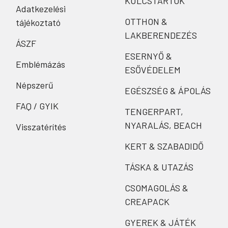
KULCSTARTÓK
Adatkezelési
OTTHON &
tájékoztató
LAKBERENDEZÉS
ÁSZF
ESERNYŐ &
Emblémázás
ESŐVÉDELEM
Népszerű
EGÉSZSÉG & ÁPOLÁS
FAQ / GYIK
TENGERPART,
NYARALÁS, BEACH
Visszatérítés
KERT & SZABADIDŐ
TÁSKA & UTAZÁS
CSOMAGOLÁS &
CREAPACK
GYEREK & JÁTÉK