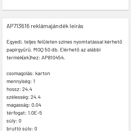
AP713616 reklámajándék leírás
Egyedi, teljes felületen színes nyomtatással kérhető
papírgyűrű. MOQ 50 db. Elérhető az alábbi
termék(ek)hez: AP810454.
csomagolás: karton
mennyiség: 1
hossz: 24.4
szélesség: 24.4
magasság: 0.04
térfogat: 1.0E-5
súly: 0
bruttó súly: 0