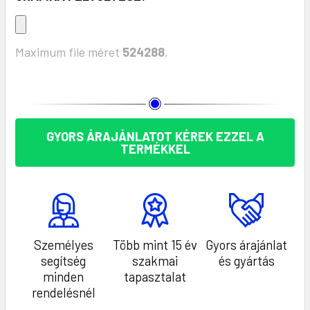
Maximum file méret
524288
,
KÉSZLET:
GYORS ÁRAJÁNLATOT KÉREK EZZEL A
TERMÉKKEL
Személyes
Több mint 15 év
Gyors árajánlat
segítség
szakmai
és gyártás
minden
tapasztalat
rendelésnél