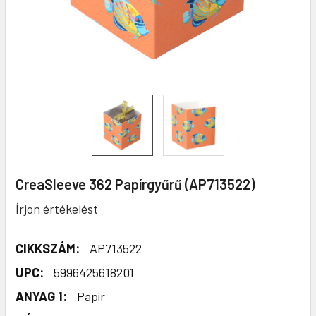
CreaSleeve 362 Papírgyűrű (AP713522)
Írjon értékelést
CIKKSZÁM:
AP713522
UPC:
5996425618201
ANYAG 1:
Papír