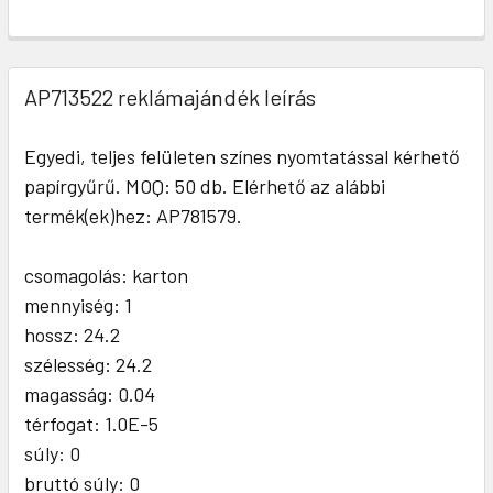
AP713522 reklámajándék leírás
Egyedi, teljes felületen színes nyomtatással kérhető
papírgyűrű. MOQ: 50 db. Elérhető az alábbi
termék(ek)hez: AP781579.
csomagolás: karton
mennyiség: 1
hossz: 24.2
szélesség: 24.2
magasság: 0.04
térfogat: 1.0E-5
súly: 0
bruttó súly: 0