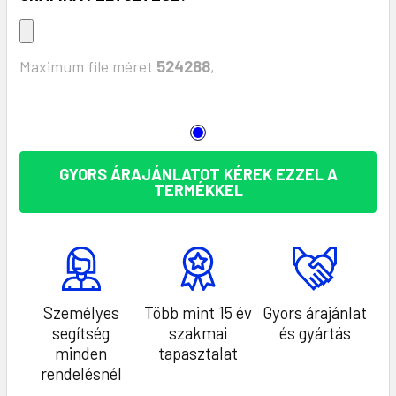
Maximum file méret
524288
,
KÉSZLET:
GYORS ÁRAJÁNLATOT KÉREK EZZEL A
TERMÉKKEL
Személyes
Több mint 15 év
Gyors árajánlat
segítség
szakmai
és gyártás
minden
tapasztalat
rendelésnél