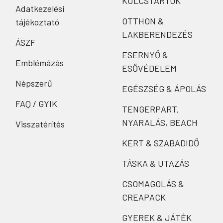
KULCSTARTÓK
Adatkezelési
OTTHON &
tájékoztató
LAKBERENDEZÉS
ÁSZF
ESERNYŐ &
Emblémázás
ESŐVÉDELEM
Népszerű
EGÉSZSÉG & ÁPOLÁS
FAQ / GYIK
TENGERPART,
NYARALÁS, BEACH
Visszatérítés
KERT & SZABADIDŐ
TÁSKA & UTAZÁS
CSOMAGOLÁS &
CREAPACK
GYEREK & JÁTÉK