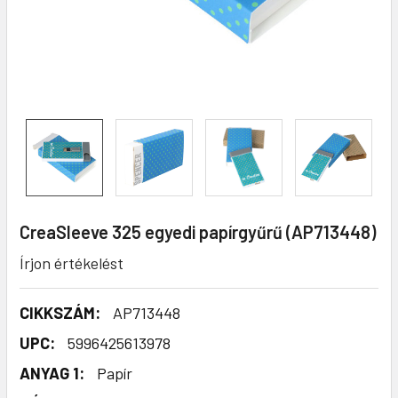
CreaSleeve 325 egyedi papírgyűrű (AP713448)
Írjon értékelést
CIKKSZÁM:
AP713448
UPC:
5996425613978
ANYAG 1:
Papír