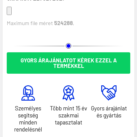
Maximum file méret
524288
,
KÉSZLET:
GYORS ÁRAJÁNLATOT KÉREK EZZEL A
TERMÉKKEL
Személyes
Több mint 15 év
Gyors árajánlat
segítség
szakmai
és gyártás
minden
tapasztalat
rendelésnél