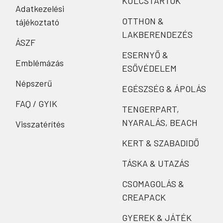
KULCSTARTÓK
Adatkezelési
OTTHON &
tájékoztató
LAKBERENDEZÉS
ÁSZF
ESERNYŐ &
Emblémázás
ESŐVÉDELEM
Népszerű
EGÉSZSÉG & ÁPOLÁS
FAQ / GYIK
TENGERPART,
NYARALÁS, BEACH
Visszatérítés
KERT & SZABADIDŐ
TÁSKA & UTAZÁS
CSOMAGOLÁS &
CREAPACK
GYEREK & JÁTÉK