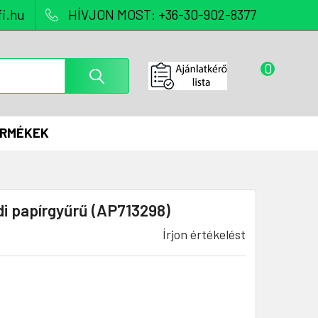
i.hu
HÍVJON MOST: +36-30-902-8377
0
ERMÉKEK
i papírgyűrű (AP713298)
Írjon értékelést