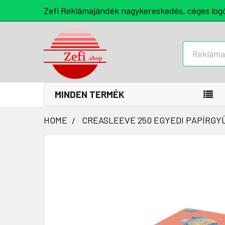
Zefi Reklámajándék nagykereskedés, céges log
Keresés
MINDEN TERMÉK
HOME
CREASLEEVE 250 EGYEDI PAPÍRGYŰ