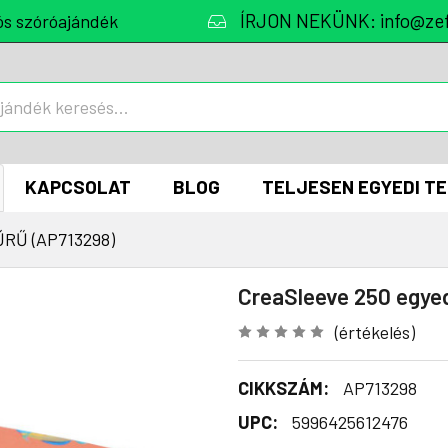
ÍRJON NEKÜNK: info@zef
ós szóróajándék
KAPCSOLAT
BLOG
TELJESEN EGYEDI T
RŰ (AP713298)
CreaSleeve 250 egyed
(értékelés)
CIKKSZÁM:
AP713298
UPC:
5996425612476