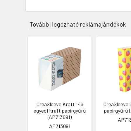
További logózható reklámajándékok
CreaSleeve Kraft 146
CreaSleeve 
egyedi kraft papírgyűrű
papírgyűrű 
(AP713091)
AP713
AP713091