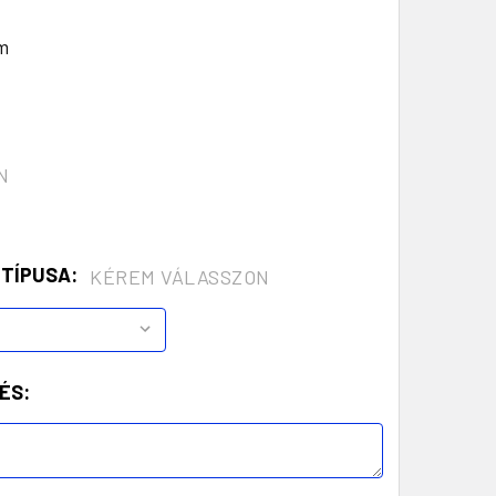
m
N
 TÍPUSA:
KÉREM VÁLASSZON
ÉS: