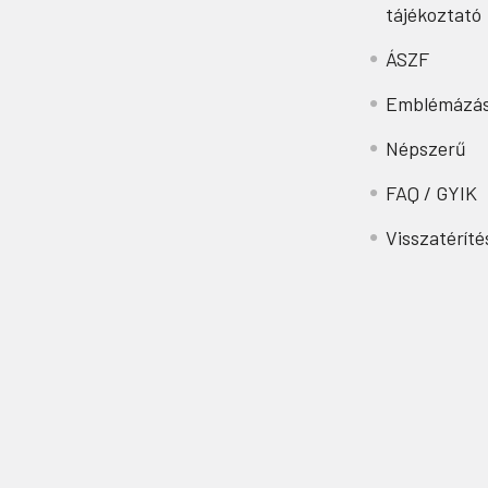
tájékoztató
ÁSZF
Emblémázá
Népszerű
FAQ / GYIK
Visszatéríté