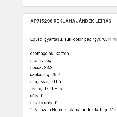
AP713298 REKLÁMAJÁNDÉK LEÍRÁS
Egyedi gyártású, full-color papírgyűrű. Min
csomagolás: karton
mennyiség: 1
hossz: 28.2
szélesség: 28.2
magasság: 0.04
térfogat: 1.0E-5
súly: 0
bruttó súly: 0
⮌ Vissza a
Home
reklámajándék kategóriár