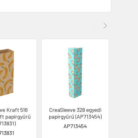
ve Kraft 516
CreaSleeve 328 egyedi
CreaSl
ft papírgyűrű
papírgyűrű (AP713454)
Kraf
713831)
(
AP713454
713831