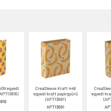
509 egyedi
CreaSleeve Kraft 446
CreaSlee
(AP713816)
egyedi kraft papírgyűrű
egyedi kra
(AP713691)
(AP
816
AP713691
AP