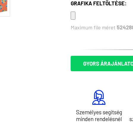
GRAFIKA FELTÖLTÉSE:
Maximum file méret
52428
KÉSZLET:
GYORS ÁRAJÁNLATO
Személyes segítség
minden rendelésnél
s