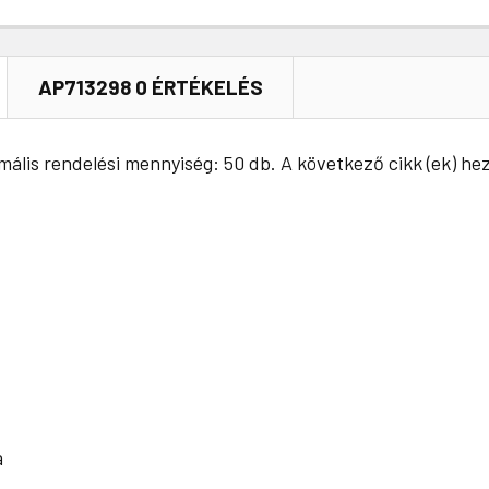
AP713298 0 ÉRTÉKELÉS
imális rendelési mennyiség: 50 db. A következő cikk (ek) h
a