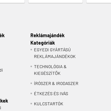
ék
Reklámajándék
Kategóriák
EGYEDI GYÁRTÁSÚ
REKLÁMAJÁNDÉKOK
TECHNOLÓGIA &
di
KIEGÉSZÍTŐK
ÍRÓSZER & IRODASZER
ÉTKEZÉS ÉS IVÁS
nkek
KULCSTARTÓK
i