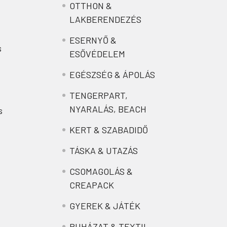
OTTHON &
LAKBERENDEZÉS
ESERNYŐ &
s
ESŐVÉDELEM
EGÉSZSÉG & ÁPOLÁS
TENGERPART,
NYARALÁS, BEACH
s
KERT & SZABADIDŐ
TÁSKA & UTAZÁS
CSOMAGOLÁS &
CREAPACK
GYEREK & JÁTÉK
RUHÁZAT & TEXTIL