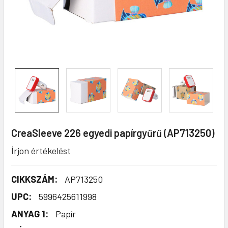
CreaSleeve 226 egyedi papírgyűrű (AP713250)
Írjon értékelést
CIKKSZÁM:
AP713250
UPC:
5996425611998
ANYAG 1:
Papír