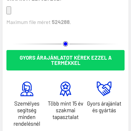
Maximum file méret
524288
,
KÉSZLET:
GYORS ÁRAJÁNLATOT KÉREK EZZEL A
TERMÉKKEL
Személyes
Több mint 15 év
Gyors árajánlat
segítség
szakmai
és gyártás
minden
tapasztalat
rendelésnél