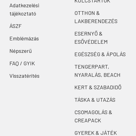
KULCSTARTÓK
Adatkezelési
OTTHON &
tájékoztató
LAKBERENDEZÉS
ÁSZF
ESERNYŐ &
Emblémázás
ESŐVÉDELEM
Népszerű
EGÉSZSÉG & ÁPOLÁS
FAQ / GYIK
TENGERPART,
NYARALÁS, BEACH
Visszatérítés
KERT & SZABADIDŐ
TÁSKA & UTAZÁS
CSOMAGOLÁS &
CREAPACK
GYEREK & JÁTÉK