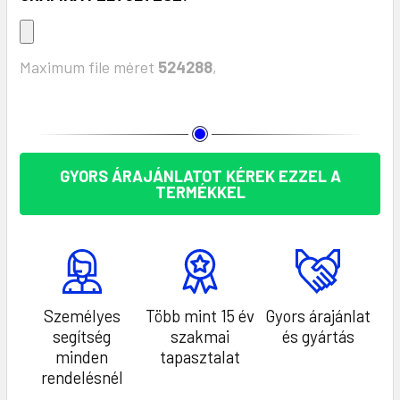
Maximum file méret
524288
,
KÉSZLET:
GYORS ÁRAJÁNLATOT KÉREK EZZEL A
TERMÉKKEL
Személyes
Több mint 15 év
Gyors árajánlat
segítség
szakmai
és gyártás
minden
tapasztalat
rendelésnél