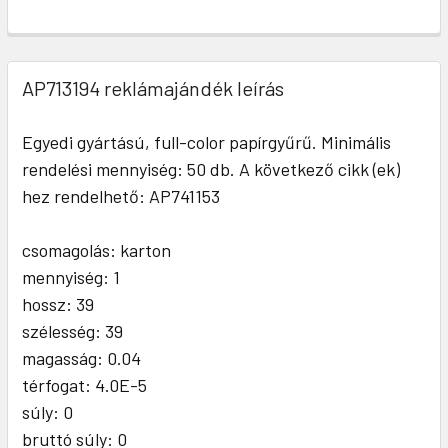
AP713194 reklámajándék leírás
Egyedi gyártású, full-color papírgyűrű. Minimális
rendelési mennyiség: 50 db. A következő cikk (ek)
hez rendelhető: AP741153
csomagolás: karton
mennyiség: 1
hossz: 39
szélesség: 39
magasság: 0.04
térfogat: 4.0E-5
súly: 0
bruttó súly: 0