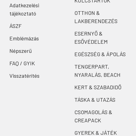
KULCSTARTÓK
Adatkezelési
OTTHON &
tájékoztató
LAKBERENDEZÉS
ÁSZF
ESERNYŐ &
Emblémázás
ESŐVÉDELEM
Népszerű
EGÉSZSÉG & ÁPOLÁS
FAQ / GYIK
TENGERPART,
NYARALÁS, BEACH
Visszatérítés
KERT & SZABADIDŐ
TÁSKA & UTAZÁS
CSOMAGOLÁS &
CREAPACK
GYEREK & JÁTÉK