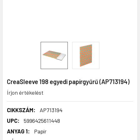
CreaSleeve 198 egyedi papírgyűrű (AP713194)
Írjon értékelést
CIKKSZÁM:
AP713194
UPC:
5996425611448
ANYAG 1:
Papír