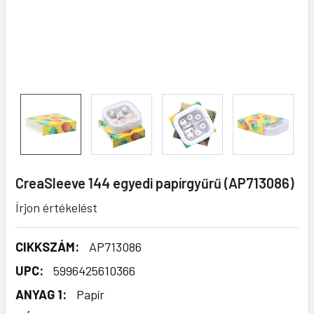
CreaSleeve 144 egyedi papírgyűrű (AP713086)
Írjon értékelést
CIKKSZÁM:
AP713086
UPC:
5996425610366
ANYAG 1:
Papír