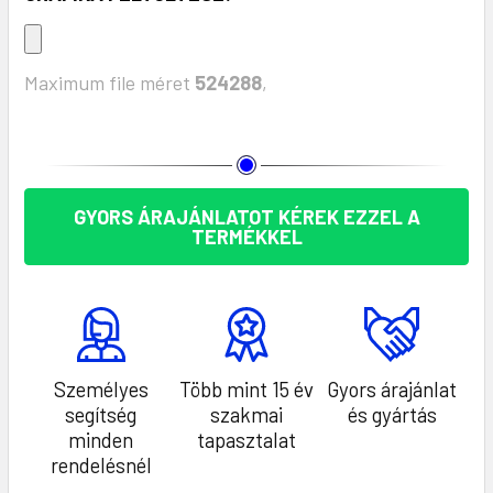
Maximum file méret
524288
,
KÉSZLET:
GYORS ÁRAJÁNLATOT KÉREK EZZEL A
TERMÉKKEL
Személyes
Több mint 15 év
Gyors árajánlat
segítség
szakmai
és gyártás
minden
tapasztalat
rendelésnél