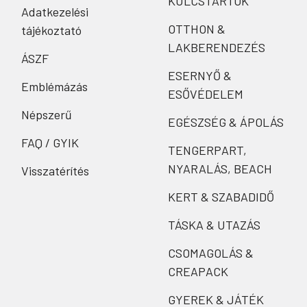
KULCSTARTÓK
Adatkezelési
OTTHON &
tájékoztató
LAKBERENDEZÉS
ÁSZF
ESERNYŐ &
Emblémázás
ESŐVÉDELEM
Népszerű
EGÉSZSÉG & ÁPOLÁS
FAQ / GYIK
TENGERPART,
NYARALÁS, BEACH
Visszatérítés
KERT & SZABADIDŐ
TÁSKA & UTAZÁS
CSOMAGOLÁS &
CREAPACK
GYEREK & JÁTÉK